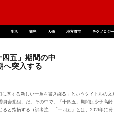
生活
観光
人物
地方都市
テクノロジ
十四五」期間の中
期へ突入する
人口に関する新しい一章を書き綴る」というタイトルの文
委員会党組」だ。その中で、「十四五」期間は少子高齢
ると指摘する（訳者注：「十四五」とは、2021年に発