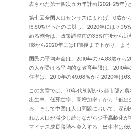
表された第十四次五カ年計画(2021~25年
第七回全国人口センサスによれば、0歳から
16.60%だったのに対し、2020年には1
める割合は、政策調整前の35%前後から近年
118から2020年には111前後まで下がり
国民の平均寿命は、2010年の74.83歳から
の人が受ける平均的な教育年限は、2010年の
住率は、2010年の49.68％から2020年は6
この文章では、70年代初期から都市部と
出生率、低死亡率、高増加率」から「低出
る。そして中国は人口問題において、深刻
れは人口が減少し続けながら少子高齢化が
マイナス成長段階へ突入する。出生率は低い