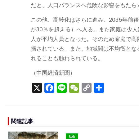
だと、人口バランスへ危険な影響をもたら
この他、高齢化はさらに進み、2035年前
が30％を超える）へ入る。また家庭は少人数化が
人が平均人員となった。そのため家庭で高
摘されている。また、地域間は不均衡とな
れることも触れられている。
（中国経済新聞）
X
F
Li
W
C
S
a
n
e
o
h
c
e
C
p
ar
e
h
y
e
関連記事
b
a
Li
o
t
n
社会