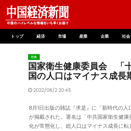
Skip
to
content
トップ
経済
市場
産業
企業
社会
社会
国家衛生健康委員会 「
国の人口はマイナス成長
2022/08/2 20:45
8月1日出版の雑誌『求是』に「新時代の
が掲載された。署名は「中共国家衛生健康
化が常態化し、総人口はマイナス成長に転じ