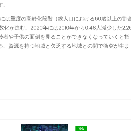
す。
後には重度の高齢化段階（総人口における60歳以上の割
進む。2020年には2010年から0.48人減少した2.2
齢者や子供の面倒を見ることができなくなっていくと指
る。資源を持つ地域と欠乏する地域との間で衝突が生ま
社会