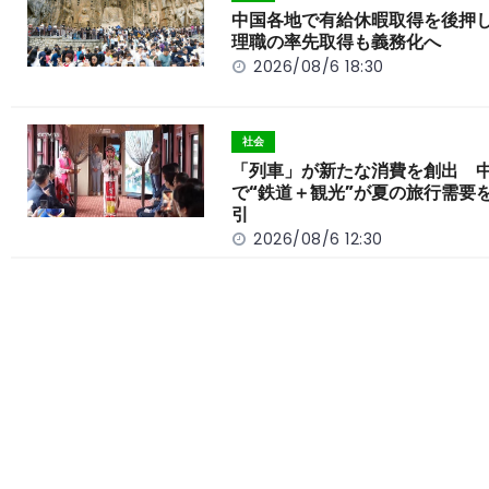
o
k
中国各地で有給休暇取得を後押
理職の率先取得も義務化へ
k
2026/08/6 18:30
社会
「列車」が新たな消費を創出 
で“鉄道＋観光”が夏の旅行需要
引
2026/08/6 12:30