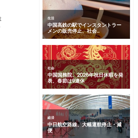
は
占
齢