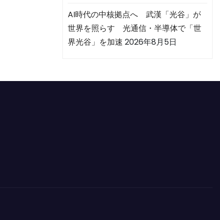
AI時代の中核拠点へ 武漢「光谷」が
世界を照らす 光通信・半導体で「世
界光谷」を加速
2026年8月5日