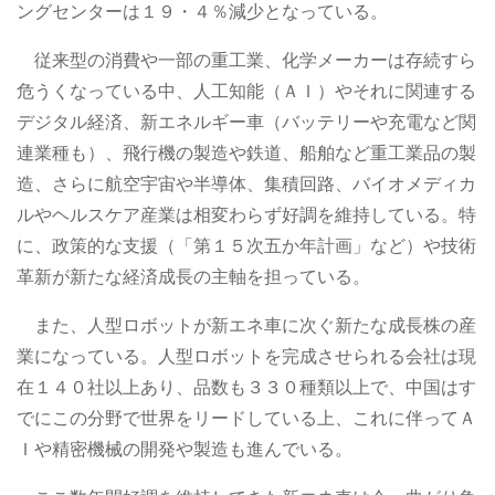
ングセンターは１９・４％減少となっている。
従来型の消費や一部の重工業、化学メーカーは存続すら
危うくなっている中、人工知能（ＡＩ）やそれに関連する
デジタル経済、新エネルギー車（バッテリーや充電など関
連業種も）、飛行機の製造や鉄道、船舶など重工業品の製
造、さらに航空宇宙や半導体、集積回路、バイオメディカ
ルやヘルスケア産業は相変わらず好調を維持している。特
に、政策的な支援（「第１５次五か年計画」など）や技術
革新が新たな経済成長の主軸を担っている。
また、人型ロボットが新エネ車に次ぐ新たな成長株の産
業になっている。人型ロボットを完成させられる会社は現
在１４０社以上あり、品数も３３０種類以上で、中国はす
でにこの分野で世界をリードしている上、これに伴ってＡ
Ｉや精密機械の開発や製造も進んでいる。