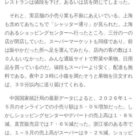
レストランは値段を下げ、あるいは店を閉じてしまった。
それと、実店舗の小売り業も不振にあえいでいる。上海
も含めてあちこちで「シャッター通り」が見られた。上海
のあるショッピングセンターへ行ったところ、三分の一の
店が閉店していた。スーパーマーケットも同様であり、前
は賑やかだった所へ足を運んでみたら、店内の客の数は１
０人もいなかった。みんな通販サイトで野菜や果物、日用
品を買っているのだ。値段もスーパーより安く、配達も無
料である。夜中２３時に小腹を満たそうと果物を注文すれ
ば、３０分以内に送り届けてくれる。
中国国家統計局の最新データによると、２０２６年１～
５月のオンラインでの小売り額は５・０％増加だった。し
かしショッピングセンターやデパートの売上高は１・８％
減、直営販売店では７・６％減だった。浙江省のある市で
は、１～５月の売上高がスーパーは９・２％減、ショッピ