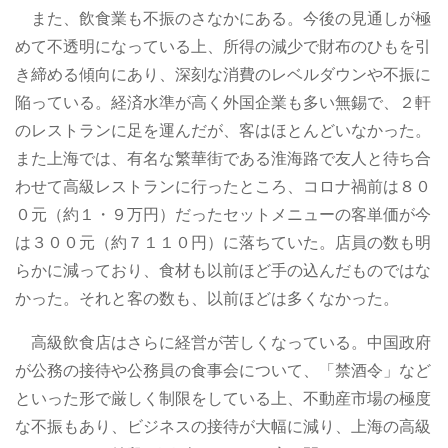
また、飲食業も不振のさなかにある。今後の見通しが極
めて不透明になっている上、所得の減少で財布のひもを引
き締める傾向にあり、深刻な消費のレベルダウンや不振に
陥っている。経済水準が高く外国企業も多い無錫で、２軒
のレストランに足を運んだが、客はほとんどいなかった。
また上海では、有名な繁華街である淮海路で友人と待ち合
わせて高級レストランに行ったところ、コロナ禍前は８０
０元（約１・９万円）だったセットメニューの客単価が今
は３００元（約７１１０円）に落ちていた。店員の数も明
らかに減っており、食材も以前ほど手の込んだものではな
かった。それと客の数も、以前ほどは多くなかった。
高級飲食店はさらに経営が苦しくなっている。中国政府
が公務の接待や公務員の食事会について、「禁酒令」など
といった形で厳しく制限をしている上、不動産市場の極度
な不振もあり、ビジネスの接待が大幅に減り、上海の高級