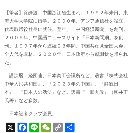
【筆者】徐静波、中国浙江省生まれ。１９９２年来日、東
海大学大学院に留学。２０００年、アジア通信社を設立、
代表取締役社長に就任。翌年、「中国経済新聞」を創刊。
２００９年、中国語ニュースサイト「日本新聞網」を創
刊。１９９７年から連続２３年間、中国共産党全国大会、
全人代を取材。２０２０年、日本政府から感謝状を贈られ
た。
講演暦：経団連、日本商工会議所など。著書『株式会社
中華人民共和国』、『２０２３年の中国』、『静観日
本』、『日本人の活法』など。訳書『一勝九敗』（柳井正
氏著）など多数。
日本記者クラブ会員。
X
F
Li
W
C
S