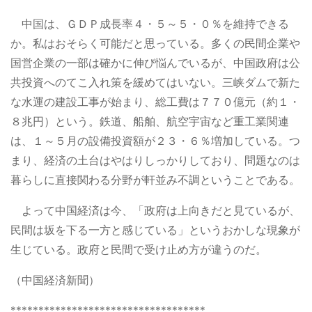
中国は、ＧＤＰ成長率４・５～５・０％を維持できる
か。私はおそらく可能だと思っている。多くの民間企業や
国営企業の一部は確かに伸び悩んでいるが、中国政府は公
共投資へのてこ入れ策を緩めてはいない。三峡ダムで新た
な水運の建設工事が始まり、総工費は７７０億元（約１・
８兆円）という。鉄道、船舶、航空宇宙など重工業関連
は、１～５月の設備投資額が２３・６％増加している。つ
まり、経済の土台はやはりしっかりしており、問題なのは
暮らしに直接関わる分野が軒並み不調ということである。
よって中国経済は今、「政府は上向きだと見ているが、
民間は坂を下る一方と感じている」というおかしな現象が
生じている。政府と民間で受け止め方が違うのだ。
（中国経済新聞）
***********************************