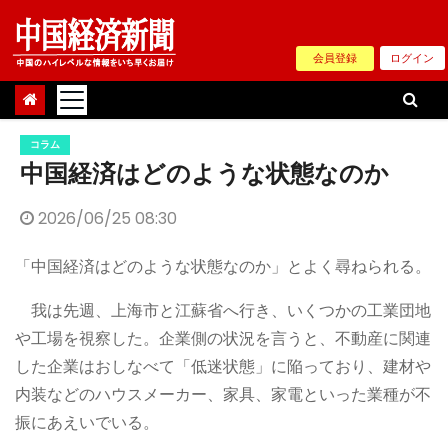
Skip
to
会員登録
ログイン
content
コラム
中国経済はどのような状態なのか
2026/06/25 08:30
「中国経済はどのような状態なのか」とよく尋ねられる。
我は先週、上海市と江蘇省へ行き、いくつかの工業団地
や工場を視察した。企業側の状況を言うと、不動産に関連
した企業はおしなべて「低迷状態」に陥っており、建材や
内装などのハウスメーカー、家具、家電といった業種が不
振にあえいでいる。