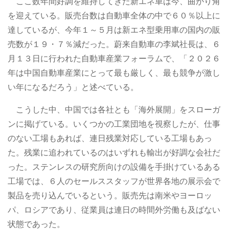
ここ数年間好調を維持してきた新エネ車は今、曲がり角
を迎えている。販売台数は自動車全体の中で６０％以上に
達しているが、今年１～５月は新エネ型乗用車の国内の販
売数が１９・７％減だった。蔚来自動車の李斌社長は、６
月１３日に行われた自動車産業フォーラムで、「２０２６
年は中国自動車産業にとって最も厳しく、最も競争が激し
い年になるだろう」と述べている。
こうした中、中国では各社とも「海外展開」をスローガ
ンに掲げている。いくつかの工業団地を視察したが、仕事
のない工場もあれば、連日残業対応している工場もあっ
た。残業に追われているのはいずれも輸出が好調な会社だ
った。ステンレスの研究所向けの設備を手掛けているある
工場では、６人のセールススタッフが世界各地の展示会で
製品を売り込んでいるという。販売先は南米やヨーロッ
パ、ロシアであり、従業員は連日の時間外労働も及ばない
状態であった。