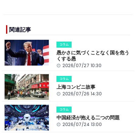
a
n
e
o
h
c
e
C
p
ar
e
h
y
e
b
a
Li
関連記事
o
t
n
コラム
o
k
愚かさに気づくことなく国を危う
k
くする愚
2026/07/27 10:30
コラム
上海コンビニ故事
2026/07/26 14:30
コラム
中国経済が抱える二つの問題
2026/07/24 13:00