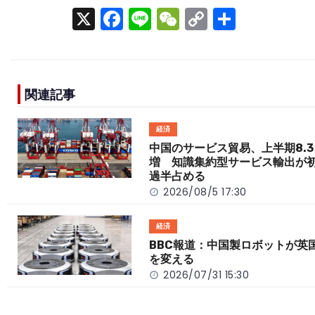
X
F
Li
W
C
S
a
n
e
o
h
c
e
C
p
ar
e
h
y
e
関連記事
b
a
Li
o
t
n
経済
o
k
中国のサービス貿易、上半期8.3
増 知識集約型サービス輸出が
k
過半占める
2026/08/5 17:30
経済
BBC報道：中国製ロボットが英
を変える
2026/07/31 15:30