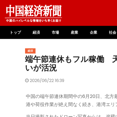
Skip
to
content
トップ
経済
市場
産業
企業
社会
経済
端午節連休もフル稼働 
いが活況
2026/06/22 16:39
中国の端午節連休期間中の6月20日、北
港や荷役作業が絶え間なく続き、港湾エリ
当日撮影されたドローン写真からは、岸壁