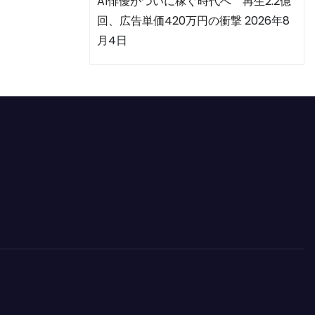
AI俳優がついに稼ぐ時代へ 再生2.2億
回、広告単価420万円の衝撃
2026年8
月4日