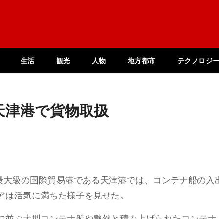
生活
観光
人物
地方都市
テクノロジ
天津港で貨物取扱
方最大級の国際貿易港である天津港では、コンテナ船の入
アは活気に満ちた様子を見せた。
に並ぶ大型コンテナ船や整然と積み上げられたコンテナ