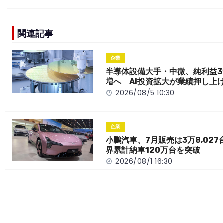
c
e
C
p
ar
e
h
y
e
関連記事
b
a
Li
o
t
n
企業
o
k
半導体設備大手・中微、純利益3
増へ AI投資拡大が業績押し上
k
2026/08/5 10:30
企業
小鵬汽車、7月販売は3万8,027
界累計納車120万台を突破
2026/08/1 16:30