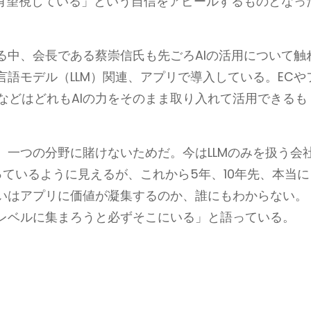
を有望視している」という自信をアピールするものとなっ
る中、会長である蔡崇信氏も先ごろAIの活用について触
語モデル（LLM）関連、アプリで導入している。ECや
などはどれもAIの力をそのまま取り入れて活用できるも
、一つの分野に賭けないためだ。今はLLMのみを扱う会
っているように見えるが、これから5年、10年先、本当に
いはアプリに価値が凝集するのか、誰にもわからない。
レベルに集まろうと必ずそこにいる」と語っている。