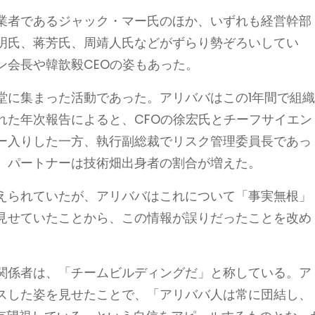
業者であるジャック・マー氏のほか、いずれも経営幹部
明氏、蒋芳氏、周靖人氏などがずらり勢ぞろいしてい
ン会長や韓歆毅CEOの姿もあった。
堂に集まった活動であった。アリババはこの1年間で組
れた年次報告によると、CFOの徐宏氏とチーフサイエン
ー入りした一方、執行副総裁でリスク管理委員長であっ
、パートナーは技術畑出身者の割合が増えた。
えられていたが、アリババはこれについて「事実無根」
見せていたことから、この情報が誤りだったことを改め
関係者は、「チームビルディングだ」と称している。ア
スした姿を見せたことで、「アリババ人は常に団結し、