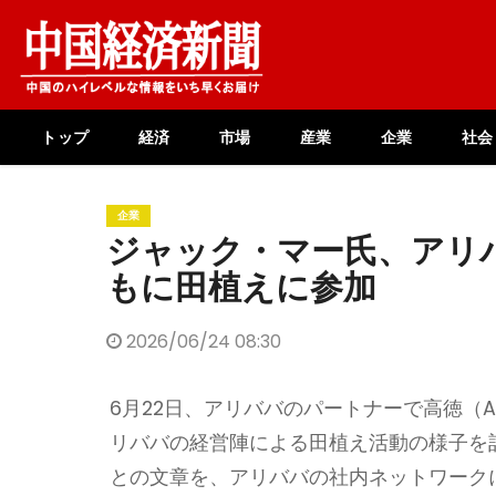
Skip
to
content
トップ
経済
市場
産業
企業
社会
企業
ジャック・マー氏、アリ
もに田植えに参加
2026/06/24 08:30
6月22日、アリババのパートナーで高徳（
リババの経営陣による田植え活動の様子を
との文章を、アリババの社内ネットワーク