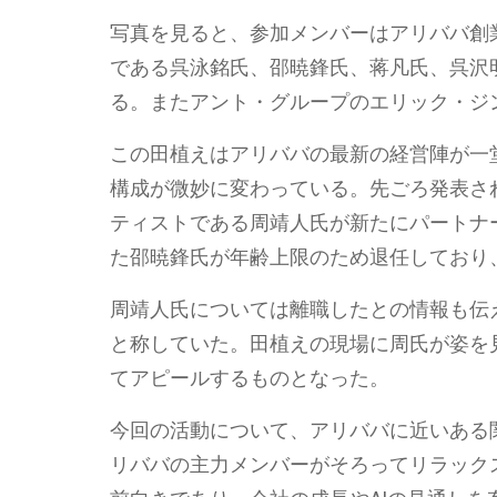
写真を見ると、参加メンバーはアリババ創
である呉泳銘氏、邵暁鋒氏、蒋凡氏、呉沢
る。またアント・グループのエリック・ジ
この田植えはアリババの最新の経営陣が一
構成が微妙に変わっている。先ごろ発表さ
ティストである周靖人氏が新たにパートナ
た邵暁鋒氏が年齢上限のため退任しており
周靖人氏については離職したとの情報も伝
と称していた。田植えの現場に周氏が姿を
てアピールするものとなった。
今回の活動について、アリババに近いある
リババの主力メンバーがそろってリラック