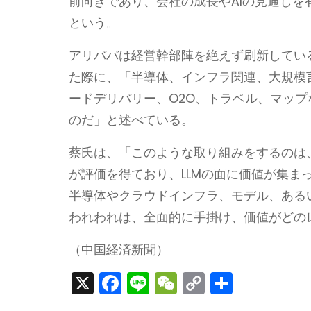
前向きであり、会社の成長やAIの見通し
という。
アリババは経営幹部陣を絶えず刷新してい
た際に、「半導体、インフラ関連、大規模言
ードデリバリー、O2O、トラベル、マップ
のだ」と述べている。
蔡氏は、「このような取り組みをするのは
が評価を得ており、LLMの面に価値が集ま
半導体やクラウドインフラ、モデル、ある
われわれは、全面的に手掛け、価値がどの
（中国経済新聞）
X
F
Li
W
C
S
a
n
e
o
h