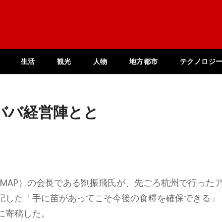
生活
観光
人物
地方都市
テクノロジ
ババ経営陣とと
AMAP）の会長である劉振飛氏が、先ごろ杭州で行った
記した「手に苗があってこそ今後の食糧を確保できる」
に寄稿した。