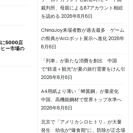
裁判所、母親による87アカウント相続
を認める
2026年8月6日
ChinaJoy来場者数が過去最多 ゲーム
の祭典がAIロボット展示へ進化
2026年
に5000店
8月6日
ーヒー市場の
「列車」が新たな消費を創出 中国
で“鉄道＋観光”が夏の旅行需要をけん引
2026年8月6日
A4用紙より薄い「蝉翼鋼」が量産化
中国、高機能鋼材で世界トップ水準へ
2026年8月6日
北京で「アメリカシロヒトリ」が大量
発生 幼虫が“爆食期”に、防除が正念場