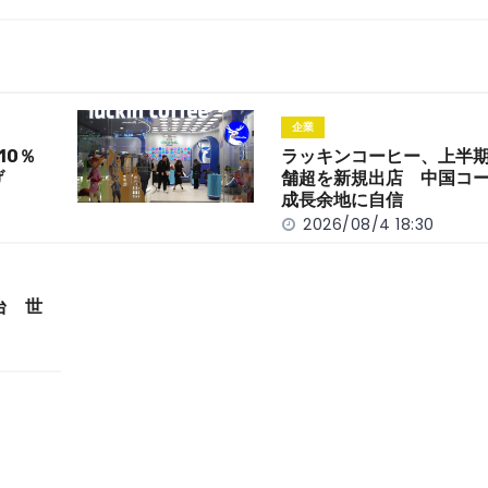
企業
10％
ラッキンコーヒー、上半期
げ
舗超を新規出店 中国コ
成長余地に自信
2026/08/4 18:30
台 世