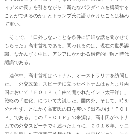
ィデスの罠」を引きながら「新たなパラダイムを構築する
ことができるのか」とトランプ氏に語りかけたことは極め
て重い。
そこで、「口外しないことを条件に詳細な話を聞かせて
もらった」高市首相である。問われるのは、現在の世界認
識、なかんずく中国、アジアにかかわる構造的理解と時代
認識である。
連休中、高市首相はベトナム、オーストラリアを訪問し
た。「外交政策」スピーチに立ったベトナムはもとより両
国において「ＦＯＩＰ（自由で開かれたインド‌太平洋）」
戦略の「進化」について力説した。国内外、そして、時を
分かたず、とにかく高市氏の口を突いて出るのは「ＦＯＩ
Ｐ」である。この「ＦＯＩＰ」の来源は、高市氏がベトナ
ムでの外交スピーチでも述べたように、２０１６年、ケニ