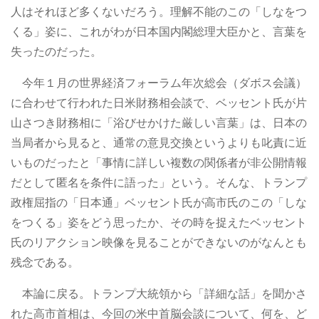
人はそれほど多くないだろう。理解不能のこの「しなをつ
くる」姿に、これがわが日本国内閣総理大臣かと、言葉を
失ったのだった。
今年１月の世界経済フォーラム年次総会（ダボス会議）
に合わせて行われた日米財務相会談で、ベッセント氏が片
山さつき財務相に「浴びせかけた厳しい言葉」は、日本の
当局者から見ると、通常の意見交換というよりも叱責に近
いものだったと「事情に詳しい複数の関係者が非公開情報
だとして匿名を条件に語った」という。そんな、トランプ
政権屈指の「日本通」ベッセント氏が高市氏のこの「しな
をつくる」姿をどう思ったか、その時を捉えたベッセント
氏のリアクション映像を見ることができないのがなんとも
残念である。
本論に戻る。トランプ大統領から「詳細な話」を聞かさ
れた高市首相は、今回の米中首脳会談について、何を、ど