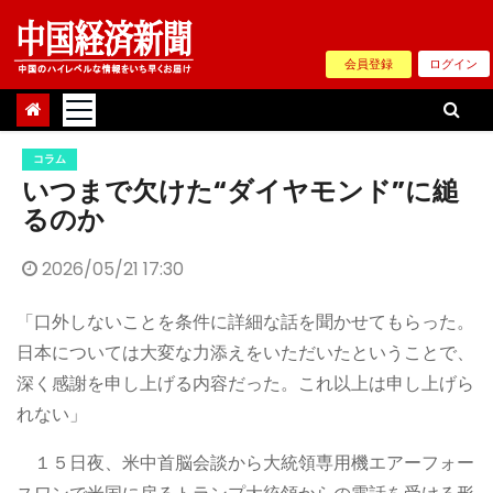
Skip
to
会員登録
ログイン
content
コラム
いつまで欠けた“ダイヤモンド”に縋
るのか
2026/05/21 17:30
「口外しないことを条件に詳細な話を聞かせてもらった。
日本については大変な力添えをいただいたということで、
深く感謝を申し上げる内容だった。これ以上は申し上げら
れない」
１５日夜、米中首脳会談から大統領専用機エアーフォー