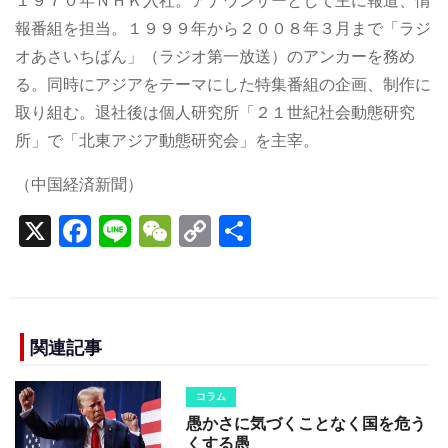
１９７０年ＮＨＫ入社。アナウンサーとして主に報道、情
報番組を担当。１９９９年から２００８年３月まで「ラジ
オあさいちばん」（ラジオ第一放送）のアンカーを務め
る。同時にアジアをテーマにした特集番組の企画、制作に
取り組む。退社後は個人研究所「２１世紀社会動態研究
所」で「北東アジア動態研究会」を主宰。
（中国経済新聞）
X
F
Li
W
C
S
a
n
e
o
h
c
e
C
p
ar
e
h
y
e
b
a
Li
関連記事
o
t
n
コラム
o
k
愚かさに気づくことなく国を危う
くする愚