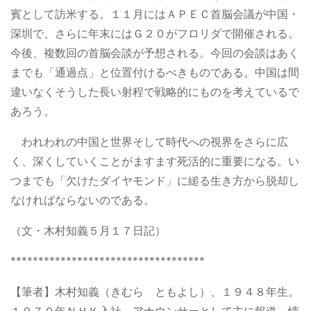
賓として訪米する。１１月にはＡＰＥＣ首脳会議が中国・
深圳で、さらに年末にはＧ２０がフロリダで開催される。
今後、複数回の首脳会談が予想される。今回の会談はあく
までも「通過点」と位置付けるべきものである。中国は間
違いなくそうした長い射程で戦略的にものを考えているで
あろう。
われわれの中国と世界そして時代への視界をさらに広
く、深くしていくことがますます死活的に重要になる。い
つまでも「欠けたダイヤモンド」に縋る生き方から脱却し
なければならないのである。
（文・木村知義５月１７日記）
***********************************
【筆者】木村知義（きむら ともよし）、１９４８年生。