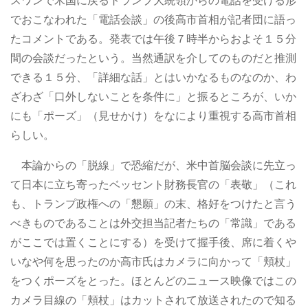
スワンで米国に戻るトランプ大統領からの電話を受ける形
でおこなわれた「電話会談」の後高市首相が記者団に語っ
たコメントである。発表では午後７時半からおよそ１５分
間の会談だったという。当然通訳を介してのものだと推測
できる１５分、「詳細な話」とはいかなるものなのか、わ
ざわざ「口外しないことを条件に」と振るところが、いか
にも「ポーズ」（見せかけ）をなにより重視する高市首相
らしい。
本論からの「脱線」で恐縮だが、米中首脳会談に先立っ
て日本に立ち寄ったベッセント財務長官の「表敬」（これ
も、トランプ政権への「懇願」の末、格好をつけたと言う
べきものであることは外交担当記者たちの「常識」である
がここでは置くことにする）を受けて握手後、席に着くや
いなや何を思ったのか高市氏はカメラに向かって「頬杖」
をつくポーズをとった。ほとんどのニュース映像ではこの
カメラ目線の「頬杖」はカットされて放送されたので知る