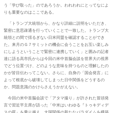
う「学び取った」のであろうか。われわれにとってなによ
りも重要なのはここである。
「トランプ大統領から、かなり詳細に説明をいただき、
緊密に意思疎通を行っていくことで一致した。トランプ大
統領との間で揺るぎない日米同盟を確認することができ
た。来月のＧ７サミットの機会に会うことをお互い楽しみ
にしようということで緊密に連携していく」と囲みの記者
達に語る高市氏からは今回の米中首脳会談を世界大の視界
でどう位置づけ、どのような意味を持つものと理解したの
かが皆目伝わってこない。さらに、自身の「国会発言」に
よって根底から破壊してしまった日中関係をどうするの
か、問題意識のかけらさえうかがえない。
今回の米中首脳会談で「アタマ撮り」が許された冒頭発
言で習近平主席が語った「中米はいわゆる『トゥキディデ
スの罠』を乗り越え、大国関係の新たなパラダイムを構築