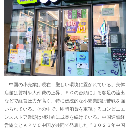
中国の小売業は現在、厳しい環境に置かれている。実体
店舗は賃料や人件費の上昇、ＥＣの台頭による客足の流出
などで経営圧力が高く、特に伝統的な小売業態は苦戦を強
いられている。その中で、即時消費を重視するコンビニエ
ンスストア業態は相対的に成長を続けている。中国連鎖経
営協会とＫＰＭＣ中国が共同で発表した『２０２６年中国