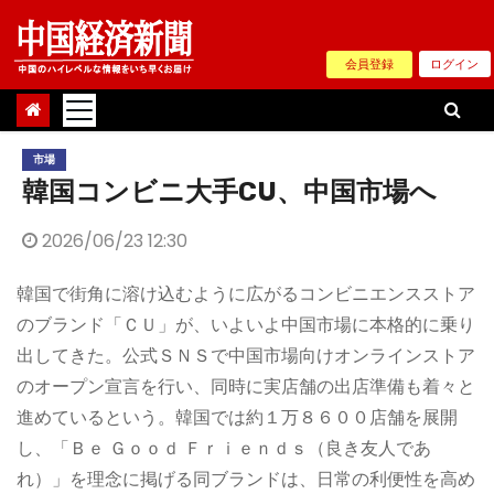
Skip
to
会員登録
ログイン
content
市場
韓国コンビニ大手CU、中国市場へ
2026/06/23 12:30
韓国で街角に溶け込むように広がるコンビニエンスストア
のブランド「ＣＵ」が、いよいよ中国市場に本格的に乗り
出してきた。公式ＳＮＳで中国市場向けオンラインストア
のオープン宣言を行い、同時に実店舗の出店準備も着々と
進めているという。韓国では約１万８６００店舗を展開
し、「Ｂｅ Ｇｏｏｄ Ｆｒｉｅｎｄｓ（良き友人であ
れ）」を理念に掲げる同ブランドは、日常の利便性を高め