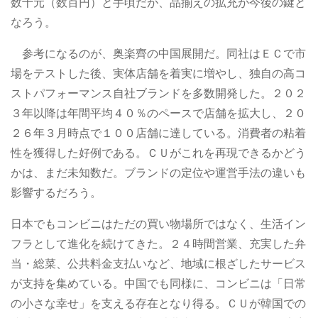
数十元（数百円）と手頃だが、品揃えの拡充が今後の鍵と
なろう。
参考になるのが、奥楽齊の中国展開だ。同社はＥＣで市
場をテストした後、実体店舗を着実に増やし、独自の高コ
ストパフォーマンス自社ブランドを多数開発した。２０２
３年以降は年間平均４０％のペースで店舗を拡大し、２０
２６年３月時点で１００店舗に達している。消費者の粘着
性を獲得した好例である。ＣＵがこれを再現できるかどう
かは、まだ未知数だ。ブランドの定位や運営手法の違いも
影響するだろう。
日本でもコンビニはただの買い物場所ではなく、生活イン
フラとして進化を続けてきた。２４時間営業、充実した弁
当・総菜、公共料金支払いなど、地域に根ざしたサービス
が支持を集めている。中国でも同様に、コンビニは「日常
の小さな幸せ」を支える存在となり得る。ＣＵが韓国での