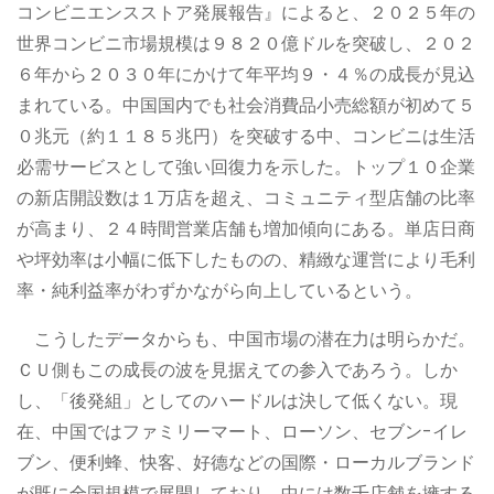
コンビニエンスストア発展報告』によると、２０２５年の
世界コンビニ市場規模は９８２０億ドルを突破し、２０２
６年から２０３０年にかけて年平均９・４％の成長が見込
まれている。中国国内でも社会消費品小売総額が初めて５
０兆元（約１１８５兆円）を突破する中、コンビニは生活
必需サービスとして強い回復力を示した。トップ１０企業
の新店開設数は１万店を超え、コミュニティ型店舗の比率
が高まり、２４時間営業店舗も増加傾向にある。単店日商
や坪効率は小幅に低下したものの、精緻な運営により毛利
率・純利益率がわずかながら向上しているという。
こうしたデータからも、中国市場の潜在力は明らかだ。
ＣＵ側もこの成長の波を見据えての参入であろう。しか
し、「後発組」としてのハードルは決して低くない。現
在、中国ではファミリーマート、ローソン、セブン-イレ
ブン、便利蜂、快客、好德などの国際・ローカルブランド
が既に全国規模で展開しており、中には数千店舗を擁する