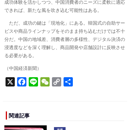
成功体験を活かしつつ、中国消費者のニーズに柔軟に適応
できれば、新たな風を吹き込む可能性はある。
ただ、成功の鍵は「現地化」にある。韓国式の自助サー
ビスや商品ラインナップをそのまま持ち込むだけでは不十
分だ。中国の地域差、消費者層の多様性、デジタル決済の
浸透度などを深く理解し、商品開発や店舗設計に反映させ
る必要がある。
（中国経済新聞）
X
F
Li
W
C
S
a
n
e
o
h
c
e
C
p
ar
e
h
y
e
b
a
Li
関連記事
o
t
n
市場