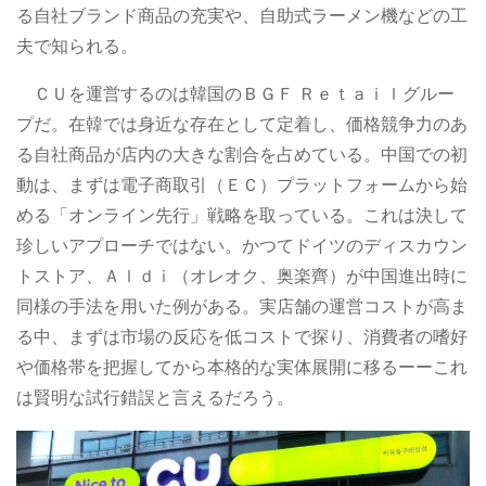
る自社ブランド商品の充実や、自助式ラーメン機などの工
夫で知られる。
ＣＵを運営するのは韓国のＢＧＦ Ｒｅｔａｉｌグルー
プだ。在韓では身近な存在として定着し、価格競争力のあ
る自社商品が店内の大きな割合を占めている。中国での初
動は、まずは電子商取引（ＥＣ）プラットフォームから始
める「オンライン先行」戦略を取っている。これは決して
珍しいアプローチではない。かつてドイツのディスカウン
トストア、Ａｌｄｉ（オレオク、奥楽齊）が中国進出時に
同様の手法を用いた例がある。実店舗の運営コストが高ま
る中、まずは市場の反応を低コストで探り、消費者の嗜好
や価格帯を把握してから本格的な実体展開に移るーーこれ
は賢明な試行錯誤と言えるだろう。