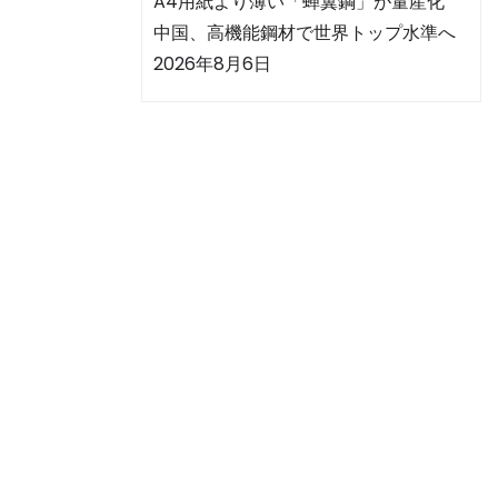
A4用紙より薄い「蝉翼鋼」が量産化
中国、高機能鋼材で世界トップ水準へ
2026年8月6日