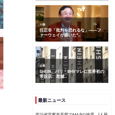
最新ニュース
四川省宜賓市高県でM4.9の地震 1人死