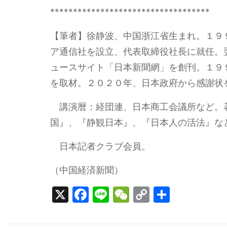
***********************************
【筆者】徐静波、中国浙江省生まれ。１９
ア通信社を設立、代表取締役社長に就任。
ュースサイト「日本新聞網」を創刊。１９
を取材。２０２０年、日本政府から感謝状
講演暦：経団連、日本商工会議所など。
国』、『静観日本』、『日本人の活法』な
日本記者クラブ会員。
（中国経済新聞）
X
F
Li
W
C
S
a
n
e
o
h
c
e
C
p
ar