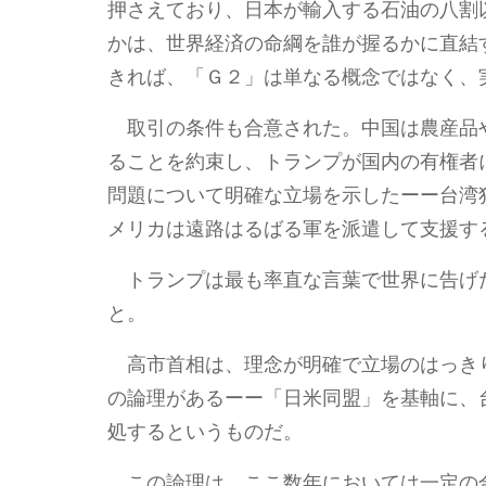
押さえており、日本が輸入する石油の八割
かは、世界経済の命綱を誰が握るかに直結
きれば、「Ｇ２」は単なる概念ではなく、
取引の条件も合意された。中国は農産品
ることを約束し、トランプが国内の有権者
問題について明確な立場を示したーー台湾
メリカは遠路はるばる軍を派遣して支援す
トランプは最も率直な言葉で世界に告げ
と。
高市首相は、理念が明確で立場のはっき
の論理があるーー「日米同盟」を基軸に、
処するというものだ。
この論理は、ここ数年においては一定の