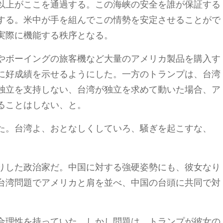
以上がここを通過する。この海峡の安全を誰が保証する
する。米中が手を組んでこの情勢を安定させることがで
実際に機能する秩序となる。
やボーイングの旅客機など大量のアメリカ製品を購入す
に好成績を示せるようにした。一方のトランプは、台湾
独立を支持しない、台湾が独立を求めて動いた場合、ア
ることはしない、と。
た。台湾よ、おとなしくしていろ、騒ぎを起こすな、
りした政治家だ。中国に対する強硬姿勢にも、彼女なり
台湾問題でアメリカと肩を並べ、中国の台頭に共同で対
合理性を持っていた。しかし問題は、トランプが彼女の