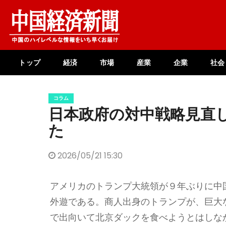
Skip
to
content
トップ
経済
市場
産業
企業
社会
コラム
日本政府の対中戦略見直
た
2026/05/21 15:30
アメリカのトランプ大統領が９年ぶりに中
外遊である。商人出身のトランプが、巨大
で出向いて北京ダックを食べようとはしな