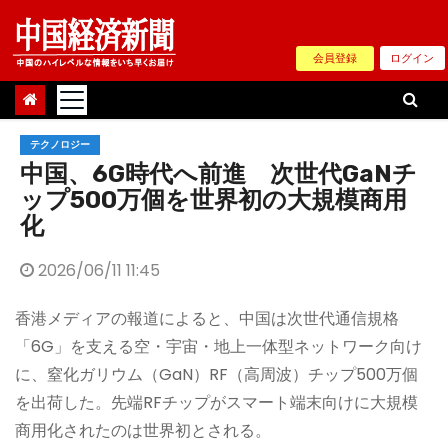
Skip
to
会員登録
ログイン
content
テクノロジー
中国、6G時代へ前進 次世代GaNチ
ップ500万個を世界初の大規模商用
化
2026/06/11 11:45
香港メディアの報道によると、中国は次世代通信規格
「6G」を支える空・宇宙・地上一体型ネットワーク向け
に、窒化ガリウム（GaN）RF（高周波）チップ500万個
を出荷した。先端RFチップがスマート端末向けに大規模
商用化されたのは世界初とされる。