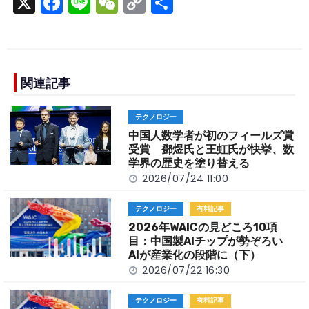
X
F
Li
W
C
S
a
n
e
o
h
c
e
C
p
ar
e
h
y
e
b
a
Li
関連記事
o
t
n
テクノロジー
o
k
中国人数学者が初のフィールズ賞
k
受賞 鄧煜氏と王虹氏が快挙、数
学界の歴史を塗り替える
2026/07/24 11:00
テクノロジー
有料記事
2026年WAICの見どころ10項
目：中国製AIチップが勢ぞろい
AIが産業化の段階に（下）
2026/07/22 16:30
テクノロジー
有料記事