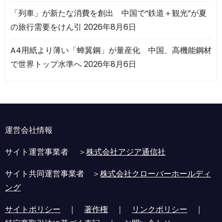
「列車」が新たな消費を創出 中国で“鉄道＋観光”が夏
の旅行需要をけん引
2026年8月6日
A4用紙より薄い「蝉翼鋼」が量産化 中国、高機能鋼材
で世界トップ水準へ
2026年8月6日
運営会社情報
サイト運営事業者 ＞
株式会社アジア通信社
サイト共同運営事業者 ＞
株式会社クローバーホールディ
ング
サイトポリシー
｜
著作権
｜
リンクポリシー
｜