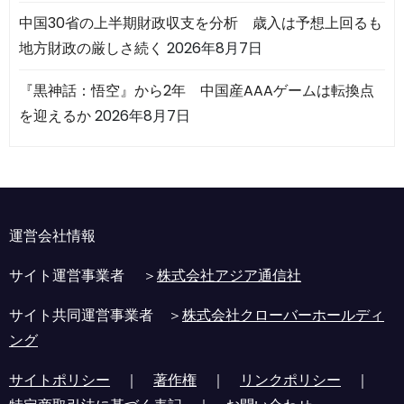
中国30省の上半期財政収支を分析 歳入は予想上回るも
地方財政の厳しさ続く
2026年8月7日
『黒神話：悟空』から2年 中国産AAAゲームは転換点
を迎えるか
2026年8月7日
運営会社情報
サイト運営事業者 ＞
株式会社アジア通信社
サイト共同運営事業者 ＞
株式会社クローバーホールディ
ング
サイトポリシー
｜
著作権
｜
リンクポリシー
｜