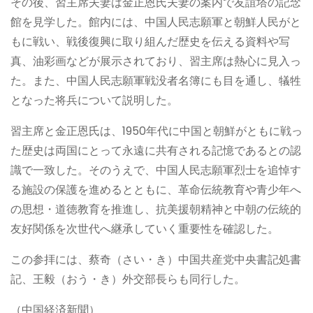
その後、習主席夫妻は金正恩氏夫妻の案内で友誼塔の記念
館を見学した。館内には、中国人民志願軍と朝鮮人民がと
もに戦い、戦後復興に取り組んだ歴史を伝える資料や写
真、油彩画などが展示されており、習主席は熱心に見入っ
た。また、中国人民志願軍戦没者名簿にも目を通し、犠牲
となった将兵について説明した。
習主席と金正恩氏は、1950年代に中国と朝鮮がともに戦っ
た歴史は両国にとって永遠に共有される記憶であるとの認
識で一致した。そのうえで、中国人民志願軍烈士を追悼す
る施設の保護を進めるとともに、革命伝統教育や青少年へ
の思想・道徳教育を推進し、抗美援朝精神と中朝の伝統的
友好関係を次世代へ継承していく重要性を確認した。
この参拝には、蔡奇（さい・き）中国共産党中央書記処書
記、王毅（おう・き）外交部長らも同行した。
（中国経済新聞）