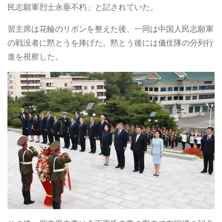
民志願軍烈士永垂不朽」と記されていた。
習主席は花輪のリボンを整えた後、一同は中国人民志願軍
の戦没者に黙とうを捧げた。黙とう後には儀仗隊の分列行
進を視察した。