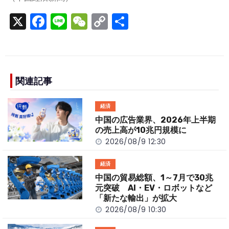
X
F
Li
W
C
S
a
n
e
o
h
c
e
C
p
ar
e
h
y
e
b
a
Li
関連記事
o
t
n
経済
o
k
中国の広告業界、2026年上半期
k
の売上高が10兆円規模に
2026/08/9 12:30
経済
中国の貿易総額、1～7月で30兆
元突破 AI・EV・ロボットなど
「新たな輸出」が拡大
2026/08/9 10:30