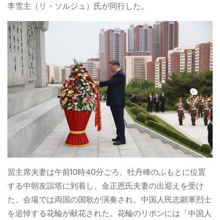
李雪主（リ・ソルジュ）氏が同行した。
習主席夫妻は午前10時40分ごろ、牡丹峰のふもとに位置
する中朝友誼塔に到着し、金正恩氏夫妻の出迎えを受け
た。会場では両国の国歌が演奏され、中国人民志願軍烈士
を追悼する花輪が献花された。花輪のリボンには「中国人