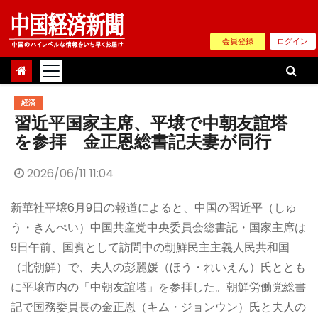
Skip
to
会員登録
ログイン
content
経済
習近平国家主席、平壌で中朝友誼塔
を参拝 金正恩総書記夫妻が同行
2026/06/11 11:04
新華社平壌6月9日の報道によると、中国の習近平（しゅ
う・きんぺい）中国共産党中央委員会総書記・国家主席は
9日午前、国賓として訪問中の朝鮮民主主義人民共和国
（北朝鮮）で、夫人の彭麗媛（ほう・れいえん）氏ととも
に平壌市内の「中朝友誼塔」を参拝した。朝鮮労働党総書
記で国務委員長の金正恩（キム・ジョンウン）氏と夫人の