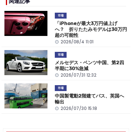
b
a
Li
関連記事
o
t
n
市場
o
k
「iPhoneが最大3万円値上げ
k
へ？ 折りたたみモデルは30万円
超の可能性
2026/08/4 11:01
市場
メルセデス・ベンツ中国、第2四
半期に30%急減
2026/07/31 12:32
市場
中国製電動2階建てバス、英国へ
輸出
2026/07/30 15:18