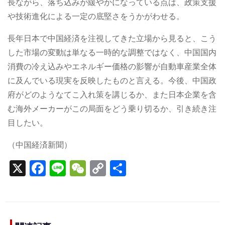
長ながら、落ち込みが緩やかになっている点は、政策支援
や技術進化による一定の底堅さをうかがわせる。
長年日本で中国経済を注視してきた立場から見ると、こう
した市場の変動は単なる一時的な調整ではなく、中国国内
消費の冷え込みやエネルギー価格の影響が自動車産業全体
に及んでいる現実を反映したものと言える。今後、中国政
府がどのようなてこ入れ策を講じるか、また日本企業を含
む海外メーカーがこの局面をどう乗り切るか、引き続き注
目したい。
（中国経済新聞）
X
F
Li
W
C
S
a
n
e
o
h
c
e
C
p
ar
e
h
y
e