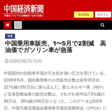
Skip
to
会員登録
ログイン
content
市場
中国乗用車販売、1〜5月で2割減 高
油価でガソリン車が急落
2026/06/10 13:00
中国国内の自動車市場が引き続き強い圧力を受けている。
2026年5月、国内乗用車の小売販売台数は前年同月比
22.1%減の151万台に落ち込んだ。新エネルギー車（NEV）
と従来型燃油車の販売台数は、それぞれ前年比7.5%減の
95万台、39%減の56万台となった。このデータは6月8
日、中国汽車流通協会乗用車市場信息聯席会（CPCA）に