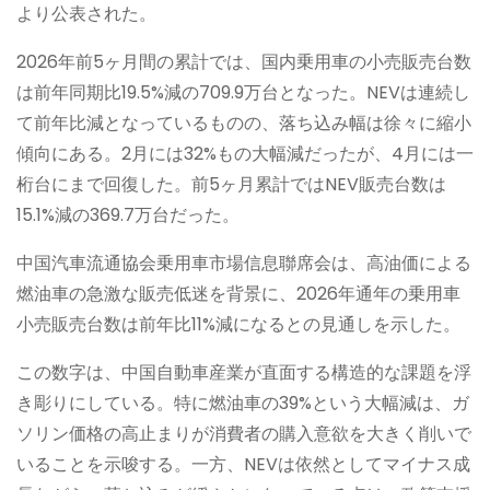
より公表された。
2026年前5ヶ月間の累計では、国内乗用車の小売販売台数
は前年同期比19.5%減の709.9万台となった。NEVは連続し
て前年比減となっているものの、落ち込み幅は徐々に縮小
傾向にある。2月には32%もの大幅減だったが、4月には一
桁台にまで回復した。前5ヶ月累計ではNEV販売台数は
15.1%減の369.7万台だった。
中国汽車流通協会乗用車市場信息聯席会は、高油価による
燃油車の急激な販売低迷を背景に、2026年通年の乗用車
小売販売台数は前年比11%減になるとの見通しを示した。
この数字は、中国自動車産業が直面する構造的な課題を浮
き彫りにしている。特に燃油車の39%という大幅減は、ガ
ソリン価格の高止まりが消費者の購入意欲を大きく削いで
いることを示唆する。一方、NEVは依然としてマイナス成