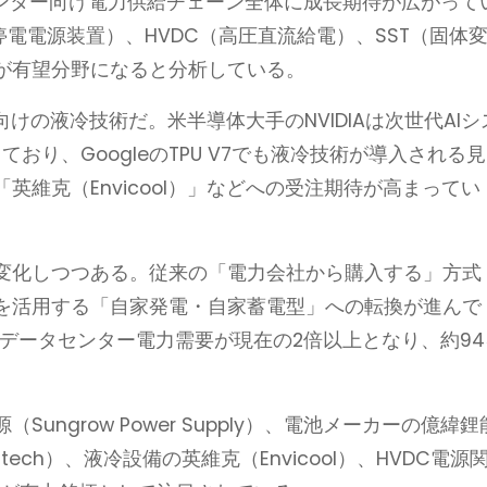
センター向け電力供給チェーン全体に成長期待が広がって
停電電源装置）、HVDC（高圧直流給電）、SST（固体
が有望分野になると分析している。
けの液冷技術だ。米半導体大手のNVIDIAは次世代AIシ
おり、GoogleのTPU V7でも液冷技術が導入される見
維克（Envicool）」などへの受注期待が高まってい
変化しつつある。従来の「電力会社から購入する」方式
を活用する「自家発電・自家蓄電型」への転換が進んで
のデータセンター電力需要が現在の2倍以上となり、約94
ngrow Power Supply）、電池メーカーの億緯鋰
gh-tech）、液冷設備の英維克（Envicool）、HVDC電源