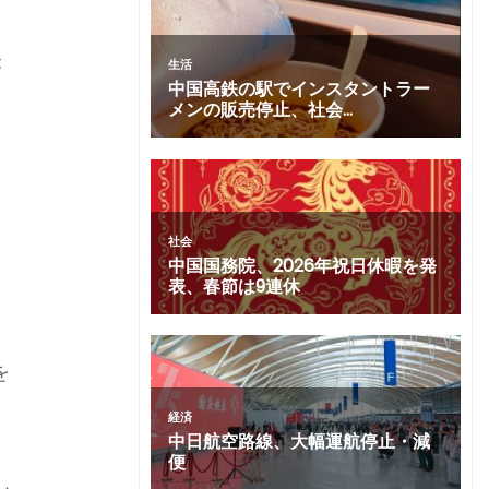
が
出
を
て