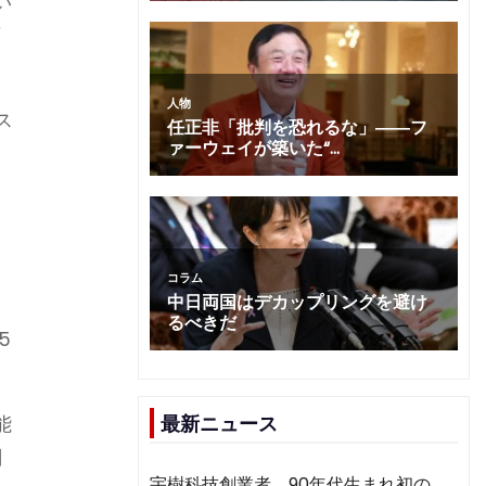
い
変
ス
5
能
最新ニュース
関
宇樹科技創業者、90年代生まれ初の