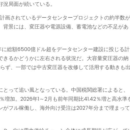
好況局面が続いている。
に計画されているデータセンタープロジェクトの約半数
。背景には、変圧器や電源設備、蓄電池などの不足があ
2026年に総額6500億ドル超をデータセンター建設に投じる計
できるかどうかに左右される状況だ。大容量変圧器の納
おらず、一部では中古変圧器を改修して活用する動きも
にとって追い風となっている。中国税関総署によると、
％増加。2026年1～2月も前年同期比41.42％増と高水準
がフル稼働し、海外向け受注は2027年分まで埋まっ