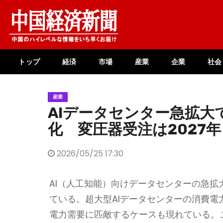
Skip
to
content
トップ
経済
市場
産業
企業
社会
産業
AIデータセンター急拡大
化 変圧器受注は2027
2026/05/25 17:30
AI（人工知能）向けデータセンターの急
ている。超大型AIデータセンターの消費電
電力需要に匹敵するケースも現れている。