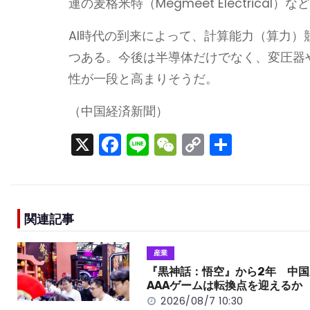
連の麦格米特（Megmeet Electrica
AI時代の到来によって、計算能力（算力
つある。今後は半導体だけでなく、変圧器
性が一段と高まりそうだ。
（中国経済新聞）
X
F
Li
W
C
S
a
n
e
o
h
c
e
C
p
ar
e
h
y
e
関連記事
b
a
Li
o
t
n
産業
o
k
『黒神話：悟空』から2年 中国
AAAゲームは転換点を迎えるか
k
2026/08/7 10:30