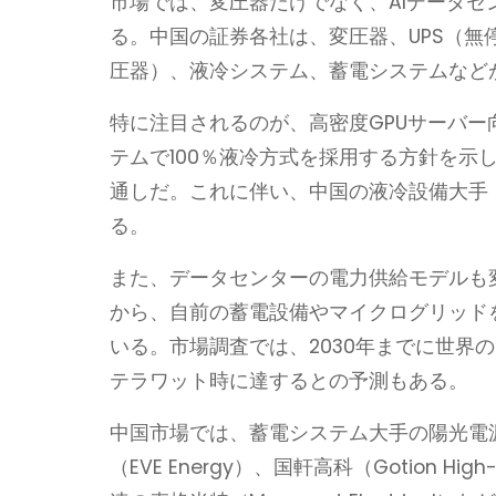
市場では、変圧器だけでなく、AIデータ
る。中国の証券各社は、変圧器、UPS（無
圧器）、液冷システム、蓄電システムなど
特に注目されるのが、高密度GPUサーバー向
テムで100％液冷方式を採用する方針を示して
通しだ。これに伴い、中国の液冷設備大手「英
る。
また、データセンターの電力供給モデルも
から、自前の蓄電設備やマイクログリッド
いる。市場調査では、2030年までに世界
テラワット時に達するとの予測もある。
中国市場では、蓄電システム大手の陽光電源（Su
（EVE Energy）、国軒高科（Gotion Hi