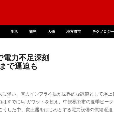
生活
観光
人物
地方都市
テクノロジ
で電力不足深刻
年まで逼迫も
拡大に伴い、電力インフラ不足が世界的な課題として浮上
力はすでに1ギガワットを超え、中規模都市の夏季ピーク
こうした中、変圧器をはじめとする電力設備の供給逼迫