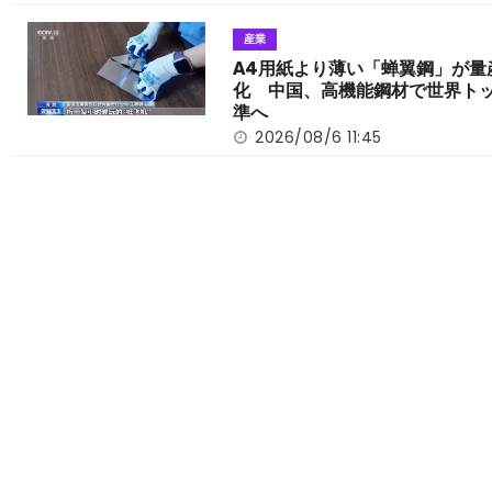
産業
A4用紙より薄い「蝉翼鋼」が量
化 中国、高機能鋼材で世界ト
準へ
2026/08/6 11:45