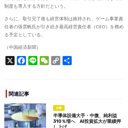
制度も導入する方針だという。
さらに、取引完了後も経営体制は維持され、ゲーム事業責
任者の張雲帆氏が引き続き最高経営責任者（CEO）を務め
る予定としている。
（中国経済新聞）
X
F
Li
W
C
S
a
n
e
o
h
c
e
C
p
ar
e
h
y
e
b
a
Li
関連記事
o
t
n
企業
o
k
半導体設備大手・中微、純利益
k
310％増へ AI投資拡大が業績押
し上げ