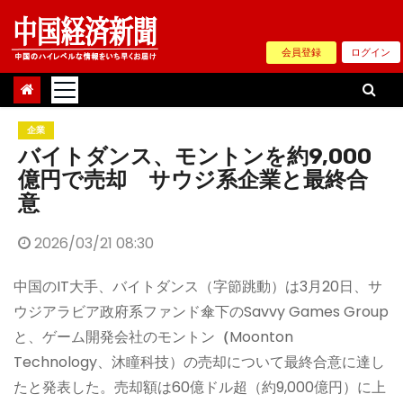
Skip
to
会員登録
ログイン
content
企業
バイトダンス、モントンを約9,000
億円で売却 サウジ系企業と最終合
意
2026/03/21 08:30
中国のIT大手、バイトダンス（字節跳動）は3月20日、サ
ウジアラビア政府系ファンド傘下のSavvy Games Group
と、ゲーム開発会社のモントン
（
Moonton
Technology、沐瞳科技）の売却について最終合意に達し
たと発表した。売却額は60億ドル超（約9,000億円）に上