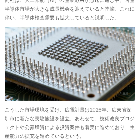
同社は、人工知能（AI）の産業応用が急速に進む中、国産
半導体市場が大きな成長機会を迎えていると指摘。これに
伴い、半導体検査需要も拡大していると説明した。
こうした市場環境を受け、広電計量は2026年、広東省深
圳市に新たな実験施設を設立。あわせて、技術改良プロジ
ェクトや公募増資による投資案件も着実に進めており、生
産能力の拡充を進めているという。