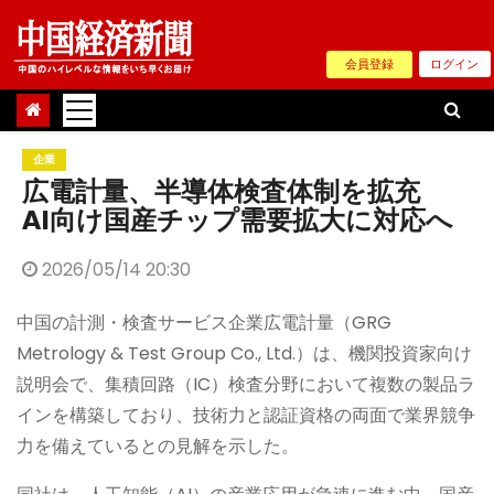
Skip
to
会員登録
ログイン
content
企業
広電計量、半導体検査体制を拡充
AI向け国産チップ需要拡大に対応へ
2026/05/14 20:30
中国の計測・検査サービス企業広電計量（GRG
Metrology & Test Group Co., Ltd.）は、機関投資家向け
説明会で、集積回路（IC）検査分野において複数の製品ラ
インを構築しており、技術力と認証資格の両面で業界競争
力を備えているとの見解を示した。