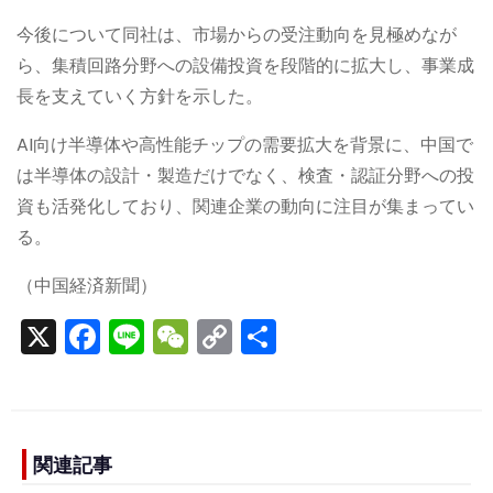
今後について同社は、市場からの受注動向を見極めなが
ら、集積回路分野への設備投資を段階的に拡大し、事業成
長を支えていく方針を示した。
AI向け半導体や高性能チップの需要拡大を背景に、中国で
は半導体の設計・製造だけでなく、検査・認証分野への投
資も活発化しており、関連企業の動向に注目が集まってい
る。
（中国経済新聞）
X
F
Li
W
C
S
a
n
e
o
h
c
e
C
p
ar
e
h
y
e
b
a
Li
関連記事