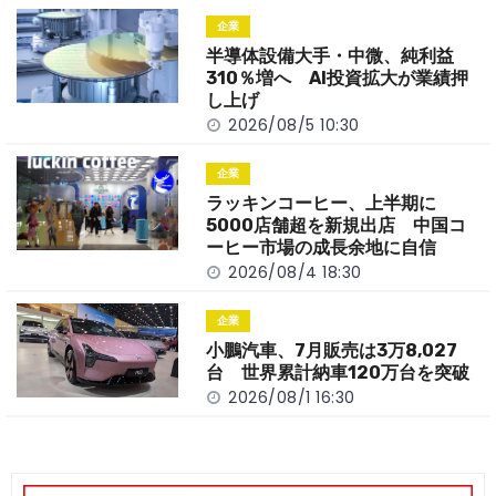
o
t
n
企業
o
k
半導体設備大手・中微、純利益
k
310％増へ AI投資拡大が業績押
し上げ
2026/08/5 10:30
企業
ラッキンコーヒー、上半期に
5000店舗超を新規出店 中国コ
ーヒー市場の成長余地に自信
2026/08/4 18:30
企業
小鵬汽車、7月販売は3万8,027
台 世界累計納車120万台を突破
2026/08/1 16:30