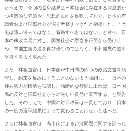
たうえで、今回の選挙結果は日本社会に存在する深層的か
つ構造的な問題や、思想的動向を反映しており、日本の有
識者および国際社会が深く考察すべきだと指摘した。「歴
史は遠い過去ではなく、看過すべきではない」と述べ、日
本の執政当局に対し、国際社会の懸念を正面から受け止
め、軍国主義の道を再び歩むのではなく、平和発展の道を
堅持するよう求めた。
また、林報道官は、日本側が中日間の四つの政治文書を順
守し、約束を反故にすることのないよう強調し、「日本の
極右勢力が情勢を誤認し、独断的な行動に出れば、日本国
民の反対と国際社会からの厳しい反発に直面する」と警告
した。そのうえで、中国の対日政策は一貫しており、日本
の一度の選挙結果によって変わることはないと述べた。
さらに林報道官は、高市氏による台湾問題に関する誤った