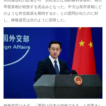
共同通信社の記者から「自民党が圧倒的勝利を収め、高市
早苗首相が続投する見込みとなった。中方は高市首相にど
のような外交政策を期待するか」との質問が出たのに対
し、林報道官は次のように回答した。
林報道官はまず、「選挙は日本の内政である」と前置きし