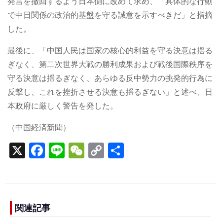
発言を撤回するよう日本側に改めて求め、「具体的な行動
で中日関係の政治的基盤を守る誠意を示すべきだ」と指摘
した。
最後に、「中国人民は国家の核心的利益を守る決意は揺る
ぎなく、第二次世界大戦の勝利成果および戦後国際秩序を
守る決意は揺るぎなく、あらゆる反中勢力の挑発的行為に
反撃し、これを挫折させる決意も揺るぎない」と述べ、日
本政府に厳しく警告を発した。
（中国経済新聞）
X
F
Li
W
C
S
a
n
e
o
h
c
e
C
p
ar
e
h
y
e
b
a
Li
関連記事