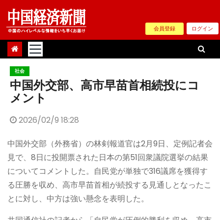
Skip
to
会員登録
ログイン
content
社会
中国外交部、高市早苗首相続投にコ
メント
2026/02/9 18:28
中国外交部（外務省）の林剣報道官は2月9日、定例記者会
見で、8日に投開票された日本の第51回衆議院選挙の結果
についてコメントした。自民党が単独で316議席を獲得す
る圧勝を収め、高市早苗首相が続投する見通しとなったこ
とに対し、中方は強い懸念を表明した。