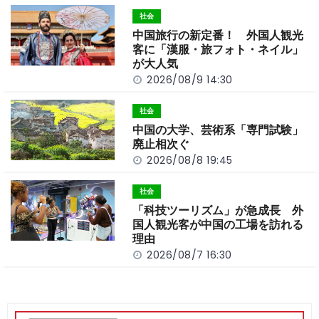
o
t
n
社会
o
k
中国旅行の新定番！ 外国人観光
k
客に「漢服・旅フォト・ネイル」
が大人気
2026/08/9 14:30
社会
中国の大学、芸術系「専門試験」
廃止相次ぐ
2026/08/8 19:45
社会
「科技ツーリズム」が急成長 外
国人観光客が中国の工場を訪れる
理由
2026/08/7 16:30