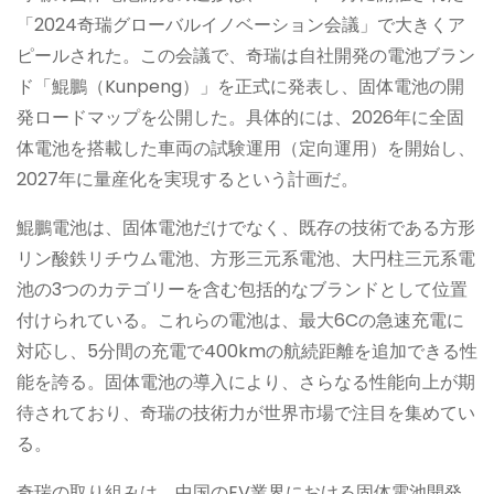
「2024奇瑞グローバルイノベーション会議」で大きくア
ピールされた。この会議で、奇瑞は自社開発の電池ブラン
ド「鯤鵬（Kunpeng）」を正式に発表し、固体電池の開
発ロードマップを公開した。具体的には、2026年に全固
体電池を搭載した車両の試験運用（定向運用）を開始し、
2027年に量産化を実現するという計画だ。
鯤鵬電池は、固体電池だけでなく、既存の技術である方形
リン酸鉄リチウム電池、方形三元系電池、大円柱三元系電
池の3つのカテゴリーを含む包括的なブランドとして位置
付けられている。これらの電池は、最大6Cの急速充電に
対応し、5分間の充電で400kmの航続距離を追加できる性
能を誇る。固体電池の導入により、さらなる性能向上が期
待されており、奇瑞の技術力が世界市場で注目を集めてい
る。
奇瑞の取り組みは、中国のEV業界における固体電池開発