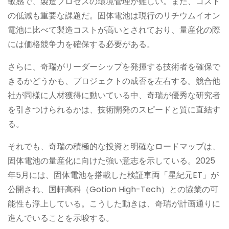
敏感で、製造プロセスの環境管理が難しい。また、コスト
の低減も重要な課題だ。固体電池は現行のリチウムイオン
電池に比べて製造コストが高いとされており、量産化の際
には価格競争力を確保する必要がある。
さらに、奇瑞がリーダーシップを発揮する技術者を確保で
きるかどうかも、プロジェクトの成否を左右する。競合他
社が同様に人材獲得に動いている中、奇瑞が優秀な研究者
を引きつけられるかは、技術開発のスピードと質に直結す
る。
それでも、奇瑞の積極的な投資と明確なロードマップは、
固体電池の量産化に向けた強い意志を示している。2025
年5月には、固体電池を搭載した検証車両「星紀元ET」が
公開され、国軒高科（Gotion High-Tech）との協業の可
能性も浮上している。こうした動きは、奇瑞が計画通りに
進んでいることを示唆する。