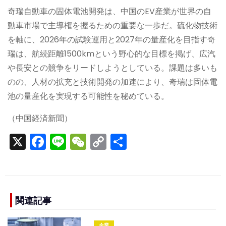
奇瑞自動車の固体電池開発は、中国のEV産業が世界の自
動車市場で主導権を握るための重要な一歩だ。硫化物技術
を軸に、2026年の試験運用と2027年の量産化を目指す奇
瑞は、航続距離1500kmという野心的な目標を掲げ、広汽
や長安との競争をリードしようとしている。課題は多いも
のの、人材の拡充と技術開発の加速により、奇瑞は固体電
池の量産化を実現する可能性を秘めている。
（中国経済新聞）
X
F
Li
W
C
S
a
n
e
o
h
c
e
C
p
ar
e
h
y
e
b
a
Li
関連記事
o
t
n
企業