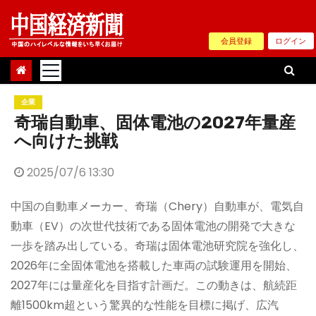
Skip
to
会員登録
ログイン
content
企業
奇瑞自動車、固体電池の2027年量産
へ向けた挑戦
2025/07/6 13:30
中国の自動車メーカー、奇瑞（Chery）自動車が、電気自
動車（EV）の次世代技術である固体電池の開発で大きな
一歩を踏み出している。奇瑞は固体電池研究院を強化し、
2026年に全固体電池を搭載した車両の試験運用を開始、
2027年には量産化を目指す計画だ。この動きは、航続距
離1500km超という驚異的な性能を目標に掲げ、広汽