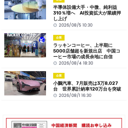
o
k
半導体設備大手・中微、純利益
k
310％増へ AI投資拡大が業績押
し上げ
2026/08/5 10:30
企業
ラッキンコーヒー、上半期に
5000店舗超を新規出店 中国コ
ーヒー市場の成長余地に自信
2026/08/4 18:30
企業
小鵬汽車、7月販売は3万8,027
台 世界累計納車120万台を突破
2026/08/1 16:30