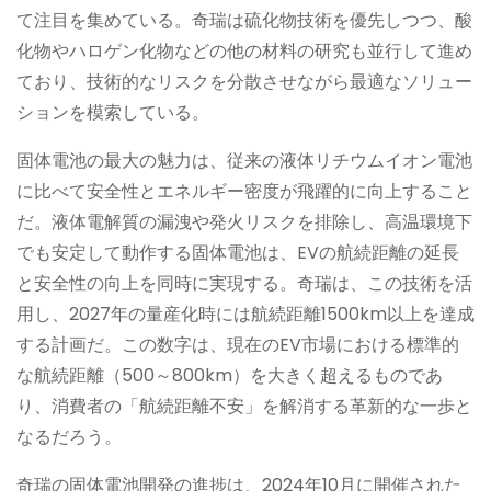
て注目を集めている。奇瑞は硫化物技術を優先しつつ、酸
化物やハロゲン化物などの他の材料の研究も並行して進め
ており、技術的なリスクを分散させながら最適なソリュー
ションを模索している。
固体電池の最大の魅力は、従来の液体リチウムイオン電池
に比べて安全性とエネルギー密度が飛躍的に向上すること
だ。液体電解質の漏洩や発火リスクを排除し、高温環境下
でも安定して動作する固体電池は、EVの航続距離の延長
と安全性の向上を同時に実現する。奇瑞は、この技術を活
用し、2027年の量産化時には航続距離1500km以上を達成
する計画だ。この数字は、現在のEV市場における標準的
な航続距離（500～800km）を大きく超えるものであ
り、消費者の「航続距離不安」を解消する革新的な一歩と
なるだろう。
奇瑞の固体電池開発の進捗は、2024年10月に開催された