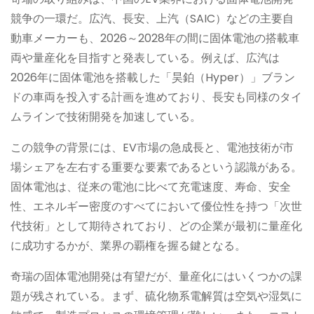
競争の一環だ。広汽、長安、上汽（SAIC）などの主要自
動車メーカーも、2026～2028年の間に固体電池の搭載車
両や量産化を目指すと発表している。例えば、広汽は
2026年に固体電池を搭載した「昊鉑（Hyper）」ブラン
ドの車両を投入する計画を進めており、長安も同様のタイ
ムラインで技術開発を加速している。
この競争の背景には、EV市場の急成長と、電池技術が市
場シェアを左右する重要な要素であるという認識がある。
固体電池は、従来の電池に比べて充電速度、寿命、安全
性、エネルギー密度のすべてにおいて優位性を持つ「次世
代技術」として期待されており、どの企業が最初に量産化
に成功するかが、業界の覇権を握る鍵となる。
奇瑞の固体電池開発は有望だが、量産化にはいくつかの課
題が残されている。まず、硫化物系電解質は空気や湿気に