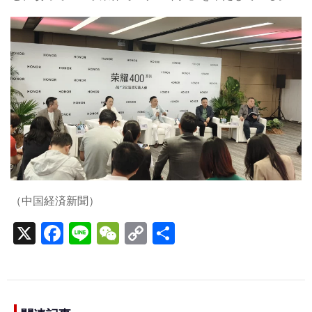
（中国経済新聞）
X
F
Li
W
C
S
a
n
e
o
h
c
e
C
p
ar
e
h
y
e