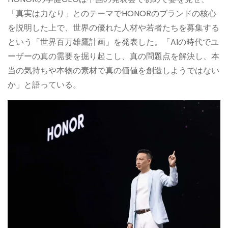
「真実は力なり」とのテーマでHONORのブランドの核心
を説明した上で、世界の優れた人材や若者たちを募集する
という「世界百万雄鷹計画」を発表した。「AIの時代でユ
ーザーの真の需要を掘り起こし、真の問題点を解決し、本
当の気持ちや本物の素材で真の価値を創造しようではない
か」と語っている。