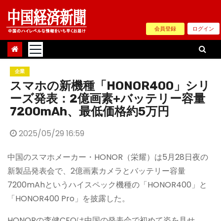
Skip
to
会員登録
ログイン
content
企業
スマホの新機種「HONOR400」シリ
ーズ発表：2億画素+バッテリー容量
7200mAh、最低価格約5万円
2025/05/29 16:59
中国のスマホメーカー・HONOR（栄耀）は5月28日夜の
新製品発表会で、2億画素カメラとバッテリー容量
7200mAhというハイスペック機種の「HONOR400」と
「HONOR400 Pro」を披露した。
HONORの李健CEOは中国の発表会で初めて姿を見せ、