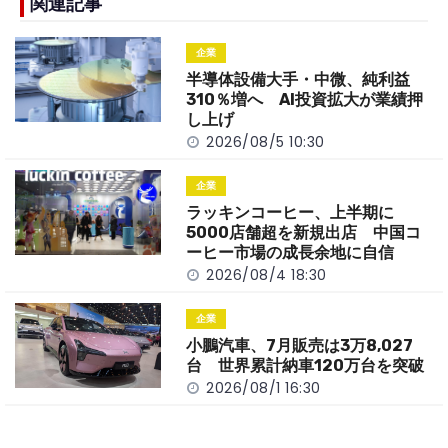
b
a
Li
関連記事
o
t
n
企業
o
k
半導体設備大手・中微、純利益
k
310％増へ AI投資拡大が業績押
し上げ
2026/08/5 10:30
企業
ラッキンコーヒー、上半期に
5000店舗超を新規出店 中国コ
ーヒー市場の成長余地に自信
2026/08/4 18:30
企業
小鵬汽車、7月販売は3万8,027
台 世界累計納車120万台を突破
2026/08/1 16:30