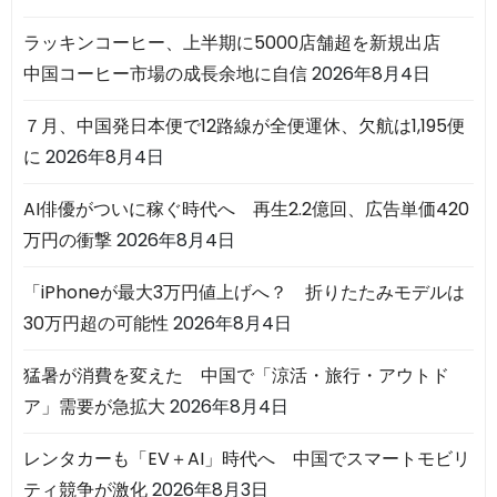
ラッキンコーヒー、上半期に5000店舗超を新規出店
中国コーヒー市場の成長余地に自信
2026年8月4日
７月、中国発日本便で12路線が全便運休、欠航は1,195便
に
2026年8月4日
AI俳優がついに稼ぐ時代へ 再生2.2億回、広告単価420
万円の衝撃
2026年8月4日
「iPhoneが最大3万円値上げへ？ 折りたたみモデルは
30万円超の可能性
2026年8月4日
猛暑が消費を変えた 中国で「涼活・旅行・アウトド
ア」需要が急拡大
2026年8月4日
レンタカーも「EV＋AI」時代へ 中国でスマートモビリ
ティ競争が激化
2026年8月3日