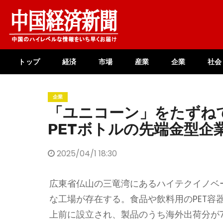
Skip
to
content
トップ
経済
市場
産業
企業
社会
企業
「ユニコーン」をたずね
PETボトルの先端金型企
2025/04/1 18:30
広東省仏山の三竜湾にあるハイテクイノベ
な工場が存在する。食品や飲料用のPET容
上前に設立され、製品のうち海外出荷分が7