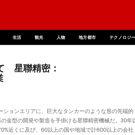
生活
観光
人物
地方都市
テクノロジ
て 星聯精密：
業
ーションエリアに、巨大なタンカーのような形の先端的
器の金型の開発や製造を手掛ける星聯精密機械だ。30年
0%近くに及び、60以上の国や地域で計600以上の会社