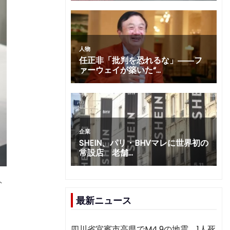
ト
最新ニュース
四川省宜賓市高県でM4.9の地震 1人死