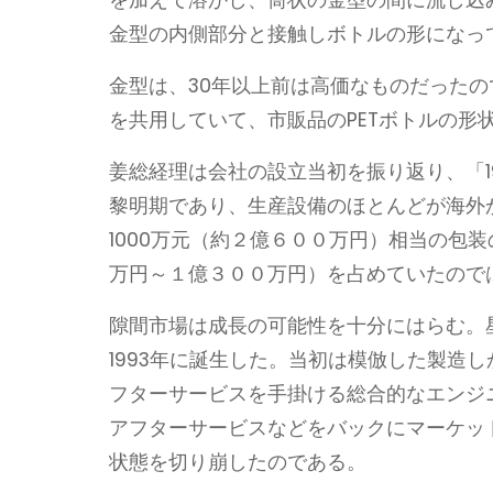
金型の内側部分と接触しボトルの形になっ
金型は、30年以上前は高価なものだった
を共用していて、市販品のPETボトルの
姜総経理は会社の設立当初を振り返り、「1
黎明期であり、生産設備のほとんどが海外
1000万元（約２億６００万円）相当の包装
万円～１億３００万円）を占めていたので
隙間市場は成長の可能性を十分にはらむ。
1993年に誕生した。当初は模倣した製造
フターサービスを手掛ける総合的なエンジ
アフターサービスなどをバックにマーケッ
状態を切り崩したのである。