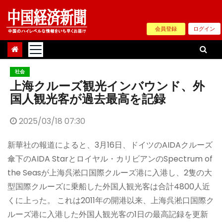
Skip
to
会員登録
ログイン
content
社会
上海クルーズ観光インバウンド、外
国人観光客が過去最高を記録
2025/03/18 07:30
新華社の報道によると、3月16日、ドイツのAIDAクルーズ
傘下のAIDA Starとロイヤル・カリビアンのSpectrum of
the Seasが上海呉淞口国際クルーズ港に入港し、2隻の大
型国際クルーズに乗船した外国人観光客は合計4800人近
くに上った。 これは2011年の開港以来、上海呉淞口国際ク
ルーズ港に入港した外国人観光客の1日の最高記録を更新