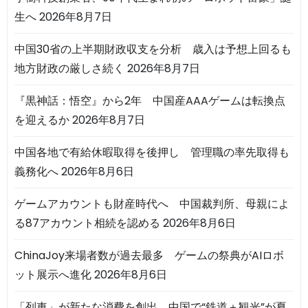
生へ
2026年8月7日
中国30省の上半期財政収支を分析 歳入は予想上回るも
地方財政の厳しさ続く
2026年8月7日
『黒神話：悟空』から2年 中国産AAAゲームは転換点
を迎えるか
2026年8月7日
中国各地で有給休暇取得を後押し 管理職の率先取得も
義務化へ
2026年8月6日
ゲームアカウントも財産時代へ 中国裁判所、母親によ
る87アカウント相続を認める
2026年8月6日
ChinaJoy来場者数が過去最多 ゲームの祭典がAIロボ
ット展示へ進化
2026年8月6日
「列車」が新たな消費を創出 中国で“鉄道＋観光”が夏