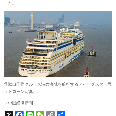
した。
呉淞口国際クルーズ港の海域を航行するアイーダスター号
（ドローン写真）。
（中国経済新聞）
X
F
Li
W
C
S