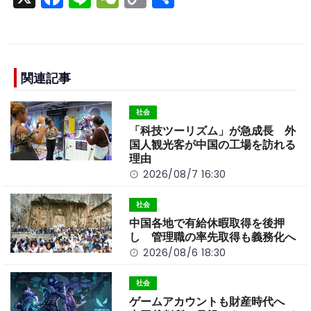
a
n
e
o
h
c
e
C
p
ar
e
h
y
e
b
a
Li
関連記事
o
t
n
社会
o
k
「科技ツーリズム」が急成長 外
k
国人観光客が中国の工場を訪れる
理由
2026/08/7 16:30
社会
中国各地で有給休暇取得を後押
し 管理職の率先取得も義務化へ
2026/08/6 18:30
社会
ゲームアカウントも財産時代へ