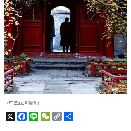
（中国経済新聞）
X
F
Li
W
C
S
a
n
e
o
h