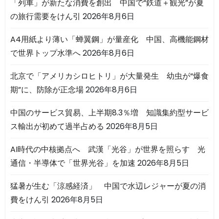
「列車」が新たな消費を創出 中国で“鉄道＋観光”が夏
の旅行需要をけん引
2026年8月6日
A4用紙より薄い「蝉翼鋼」が量産化 中国、高機能鋼材
で世界トップ水準へ
2026年8月6日
北京で「アメリカシロヒトリ」が大量発生 幼虫が“爆食
期”に、防除が正念場
2026年8月6日
中国のサービス貿易、上半期8.3％増 知識集約型サービ
ス輸出が初めて過半占める
2026年8月5日
AI時代の中核拠点へ 武漢「光谷」が世界を照らす 光
通信・半導体で「世界光谷」を加速
2026年8月5日
猛暑が生む「涼感経済」 中国で水辺レジャーが夏の消
費をけん引
2026年8月5日