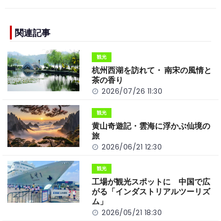
c
e
C
p
ar
e
h
y
e
b
a
Li
関連記事
o
t
n
観光
o
k
杭州西湖を訪れて・ 南宋の風情と
k
茶の香り
2026/07/26 11:30
観光
黄山奇遊記・雲海に浮かぶ仙境の
旅
2026/06/21 12:30
観光
工場が観光スポットに 中国で広
がる「インダストリアルツーリズ
ム」
2026/05/21 18:30