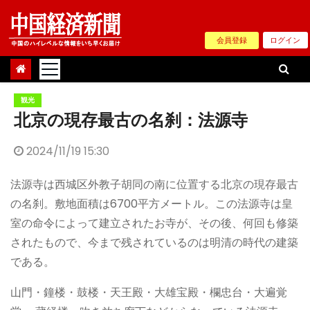
Skip
to
会員登録
ログイン
content
観光
北京の現存最古の名刹：法源寺
2024/11/19 15:30
法源寺は西城区外教子胡同の南に位置する北京の現存最古
の名刹。敷地面積は6700平方メートル。この法源寺は皇
室の命令によって建立されたお寺が、その後、何回も修築
されたもので、今まで残されているのは明清の時代の建築
である。
山門・鐘楼・鼓楼・天王殿・大雄宝殿・欄忠台・大遍覚