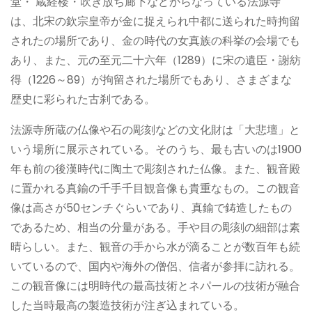
堂・ 蔵経楼・吹き放ち廊下などからなっている法源寺
は、北宋の欽宗皇帝が金に捉えられ中都に送られた時拘留
されたの場所であり、金の時代の女真族の科挙の会場でも
あり、また、元の至元二十六年（1289）に宋の遺臣・謝紡
得（1226～89）が拘留された場所でもあり、さまざまな
歴史に彩られた古刹である。
法源寺所蔵の仏像や石の彫刻などの文化財は「大悲壇」と
いう場所に展示されている。そのうち、最も古いのは1900
年も前の後漢時代に陶土で彫刻された仏像。また、観音殿
に置かれる真鍮の千手千目観音像も貴重なもの。この観音
像は高さが50センチぐらいであり、真鍮で鋳造したもの
であるため、相当の分量がある。手や目の彫刻の細部は素
晴らしい。また、観音の手から水が滴ることが数百年も続
いているので、国内や海外の僧侶、信者が参拝に訪れる。
この観音像には明時代の最高技術とネパールの技術が融合
した当時最高の製造技術が注ぎ込まれている。