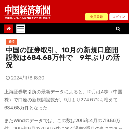
Skip
to
会員登録
ログイン
content
経済
中国の証券取引、10月の新規口座開
設数は684.68万件で 9年ぶりの活
況
2024/11/8 18:30
上海証券取引所の最新データによると、10月はA株（中国
株）で口座の新規開設数が、9月より274.67%も増えて
684.68万件となった。
またWindのデータでは、この数は2015年4月の719.86万
件、2015年6月の711.81万件に次ぐ過去3番目の多さであっ