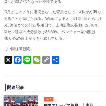
10月が33.77%となった模様である。
10月がこのように活況となった背景として、A株が好調で
あることが挙げられる。Windによると、9月24日から11月
6日終値までの計27取引日で、上海証取の指数は23.10%、
深セン証取の成分指数は35.69%、ベンチャー系指数は
48.04%の値上がりを記録している。
（中国経済新聞）
X
F
Li
W
C
S
a
n
e
o
h
c
e
C
p
ar
e
h
y
e
b
a
Li
関連記事
o
t
n
経済
o
k
中国のサービス貿易、上半期