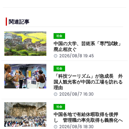
c
e
C
p
ar
e
h
y
e
b
a
Li
関連記事
o
t
n
社会
o
k
中国の大学、芸術系「専門試験」
k
廃止相次ぐ
2026/08/8 19:45
社会
「科技ツーリズム」が急成長 外
国人観光客が中国の工場を訪れる
理由
2026/08/7 16:30
社会
中国各地で有給休暇取得を後押
し 管理職の率先取得も義務化へ
2026/08/6 18:30