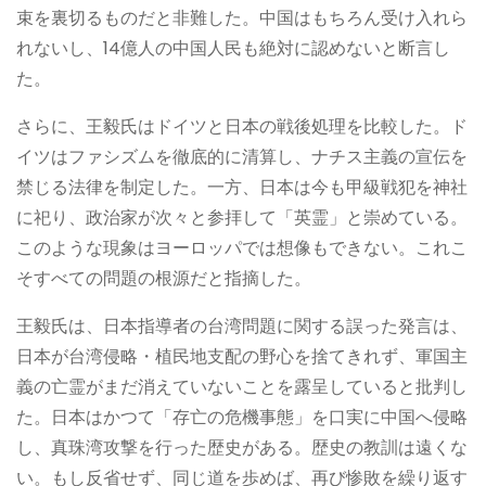
束を裏切るものだと非難した。中国はもちろん受け入れら
れないし、14億人の中国人民も絶対に認めないと断言し
た。
さらに、王毅氏はドイツと日本の戦後処理を比較した。ド
イツはファシズムを徹底的に清算し、ナチス主義の宣伝を
禁じる法律を制定した。一方、日本は今も甲級戦犯を神社
に祀り、政治家が次々と参拝して「英霊」と崇めている。
このような現象はヨーロッパでは想像もできない。これこ
そすべての問題の根源だと指摘した。
王毅氏は、日本指導者の台湾問題に関する誤った発言は、
日本が台湾侵略・植民地支配の野心を捨てきれず、軍国主
義の亡霊がまだ消えていないことを露呈していると批判し
た。日本はかつて「存亡の危機事態」を口実に中国へ侵略
し、真珠湾攻撃を行った歴史がある。歴史の教訓は遠くな
い。もし反省せず、同じ道を歩めば、再び惨敗を繰り返す