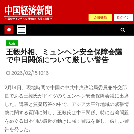
Skip
to
会員登録
ログイン
content
社会
王毅外相、ミュンヘン安全保障会議
で中日関係について厳しい警告
2026/02/15 10:16
2月14日、現地時間で中国の中共中央政治局委員兼外交部
長である王毅氏がドイツのミュンヘン安全保障会議に出席
した。講演と質疑応答の中で、アジア太平洋地域の緊張情
勢に関する質問に対し、王毅氏は中日関係、特に台湾問題
をめぐる日本側の最近の動きに強く警戒を促し、厳しい警
告を発した。