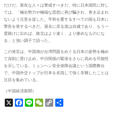
だけだ。善良な人々は警戒すべきだ。特に日本国民に対し
ては、「極右勢力や極端な思想に再び騙され、巻き込まれ
ないよう注意を促した。平和を愛するすべての国も日本に
警告を発するべきだ。過去に戻る道は自滅であり、もう一
度賭けに出れば、敗北はより速く、より惨めなものにな
る」と強い調子で語った。
この発言は、中国側が台湾問題をめぐる日本の姿勢を極め
て深刻に受け止め、中日関係の緊張をさらに高める可能性
を示している。ミュンヘン安全保障会議という国際舞台
で、中国外交トップが日本を名指しで強く非難したことは
注目を集めている。
（中国経済新聞）
X
F
Li
W
C
S
a
n
e
o
h