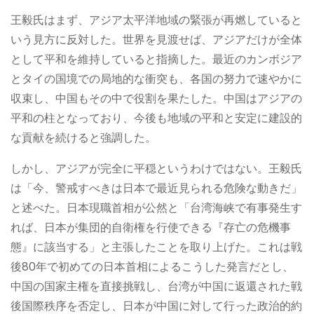
王毅氏はまず、アジア太平洋地域の緊張が再燃していると
いう見方に反対した。世界を見渡せば、アジアだけが全体
として平和を維持していると指摘した。最近のカンボジア
とタイの国境での局地的な衝突も、各国の努力で速やかに
収束し、中国もその中で役割を果たした。中国はアジアの
平和の柱となっており、今後も地域の平和と安定に建設的
な貢献を続けると強調した。
しかし、アジアが完全に平穏というわけではない。王毅氏
は「今、警戒すべきは日本で最近見られる危険な動きだ」
と述べた。日本現職首相が公然と「台湾海峡で有事発生す
れば、日本が集団的自衛権を行使できる『存亡の危機事
態』に該当する」と主張したことを取り上げた。これは戦
後80年で初めての日本首相によるこうした発言だとし、
中国の国家主権を直接挑戦し、台湾が中国に返還された戦
後国際秩序を否定し、日本が中国に対して行った政治的約