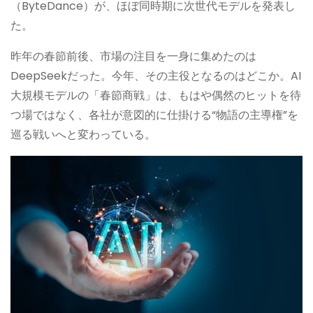
（ByteDance）が、ほぼ同時期に次世代モデルを発表し
た。
昨年の春節前後、市場の注目を一身に集めたのは
DeepSeekだった。今年、その主役となるのはどこか。AI
大規模モデルの「春節商戦」は、もはや偶然のヒットを待
つ場ではなく、各社が意図的に仕掛ける“物語の主導権”を
巡る戦いへと変わっている。