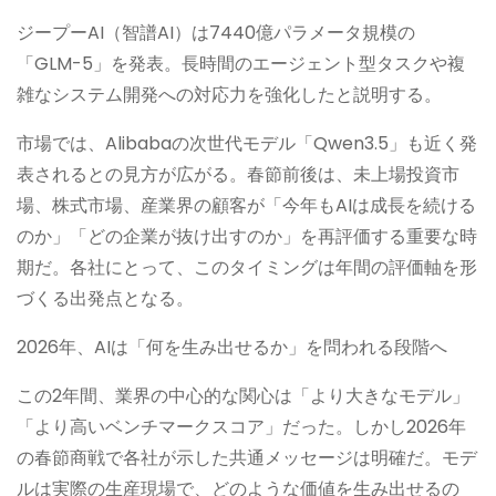
ジープーAI（智譜AI）は7440億パラメータ規模の
「GLM-5」を発表。長時間のエージェント型タスクや複
雑なシステム開発への対応力を強化したと説明する。
市場では、Alibabaの次世代モデル「Qwen3.5」も近く発
表されるとの見方が広がる。春節前後は、未上場投資市
場、株式市場、産業界の顧客が「今年もAIは成長を続ける
のか」「どの企業が抜け出すのか」を再評価する重要な時
期だ。各社にとって、このタイミングは年間の評価軸を形
づくる出発点となる。
2026年、AIは「何を生み出せるか」を問われる段階へ
この2年間、業界の中心的な関心は「より大きなモデル」
「より高いベンチマークスコア」だった。しかし2026年
の春節商戦で各社が示した共通メッセージは明確だ。モデ
ルは実際の生産現場で、どのような価値を生み出せるの