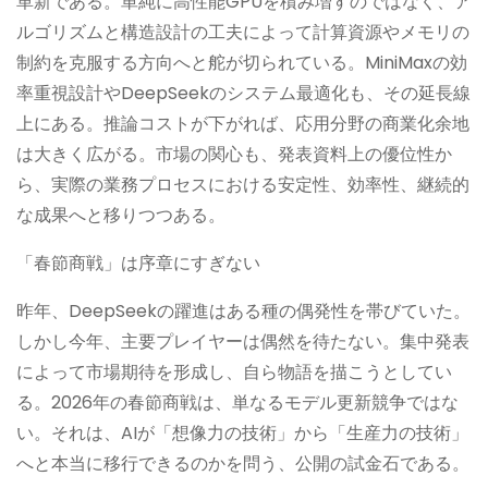
革新である。単純に高性能GPUを積み増すのではなく、ア
ルゴリズムと構造設計の工夫によって計算資源やメモリの
制約を克服する方向へと舵が切られている。MiniMaxの効
率重視設計やDeepSeekのシステム最適化も、その延長線
上にある。推論コストが下がれば、応用分野の商業化余地
は大きく広がる。市場の関心も、発表資料上の優位性か
ら、実際の業務プロセスにおける安定性、効率性、継続的
な成果へと移りつつある。
「春節商戦」は序章にすぎない
昨年、DeepSeekの躍進はある種の偶発性を帯びていた。
しかし今年、主要プレイヤーは偶然を待たない。集中発表
によって市場期待を形成し、自ら物語を描こうとしてい
る。2026年の春節商戦は、単なるモデル更新競争ではな
い。それは、AIが「想像力の技術」から「生産力の技術」
へと本当に移行できるのかを問う、公開の試金石である。