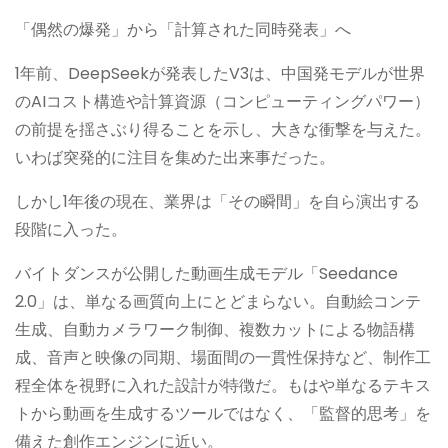
「偶然の爆発」から「計算された同時発表」へ
1年前、DeepSeekが発表したV3は、中国発モデルが世界
のAIコスト構造や計算資源（コンピューティングパワー）
の前提を揺さぶり得ることを示し、大きな衝撃を与えた。
いわば突発的に注目を集めた出来事だった。
しかし1年後の現在、業界は「その瞬間」を自ら演出する
段階に入った。
バイトダンスが公開した動画生成モデル「Seedance
2.0」は、単なる画質向上にとどまらない。自動絵コンテ
生成、自動カメラワーク制御、複数カットによる物語構
成、音声と映像の同期、場面間の一貫性保持など、制作工
程全体を視野に入れた設計が特徴だ。もはや単なるテキス
トから動画を生成するツールではなく、「監督的思考」を
備えた創作エンジンに近い。