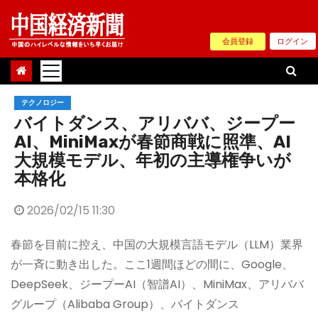
Skip
to
会員登録
ログイン
content
テクノロジー
バイトダンス、アリババ、ジープー
AI、MiniMaxが春節商戦に照準、AI
大規模モデル、年初の主導権争いが
本格化
2026/02/15 11:30
春節を目前に控え、中国の大規模言語モデル（LLM）業界
が一斉に動き出した。ここ1週間ほどの間に、Google、
DeepSeek、ジープーAI（智譜AI）、MiniMax、アリババ
グループ（Alibaba Group）、バイトダンス