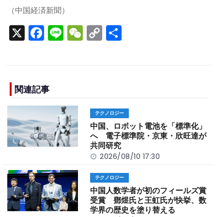
（中国経済新聞）
X
F
Li
W
C
S
a
n
e
o
h
c
e
C
p
ar
e
h
y
e
b
a
Li
関連記事
o
t
n
テクノロジー
o
k
中国、ロボット電池を「標準化」
k
へ 電子標準院・京東・欣旺達が
共同研究
2026/08/10 17:30
テクノロジー
中国人数学者が初のフィールズ賞
受賞 鄧煜氏と王虹氏が快挙、数
学界の歴史を塗り替える