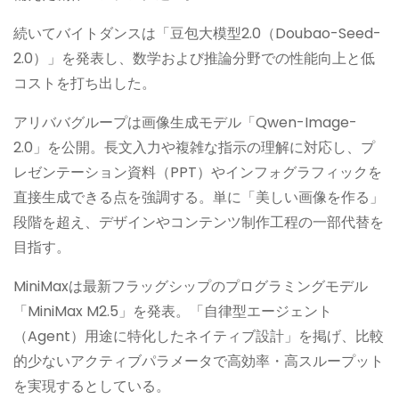
続いてバイトダンスは「豆包大模型2.0（Doubao-Seed-
2.0）」を発表し、数学および推論分野での性能向上と低
コストを打ち出した。
アリババグループは画像生成モデル「Qwen-Image-
2.0」を公開。長文入力や複雑な指示の理解に対応し、プ
レゼンテーション資料（PPT）やインフォグラフィックを
直接生成できる点を強調する。単に「美しい画像を作る」
段階を超え、デザインやコンテンツ制作工程の一部代替を
目指す。
MiniMaxは最新フラッグシップのプログラミングモデル
「MiniMax M2.5」を発表。「自律型エージェント
（Agent）用途に特化したネイティブ設計」を掲げ、比較
的少ないアクティブパラメータで高効率・高スループット
を実現するとしている。