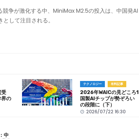
争が激化する中、MiniMax M2.5の投入は、中国発AI
きとして注目される。
テクノロジー
有料記事
賞受
2026年WAICの見どころ
学界の
国製AIチップが勢ぞろい 
の段階に（下）
2026/07/22 16:30
目：中