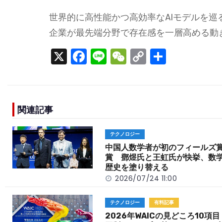
世界的に高性能かつ高効率なAIモデルを巡る競
企業が最先端分野で存在感を一層高める動
X
F
Li
W
C
S
a
n
e
o
h
c
e
C
p
ar
e
h
y
e
関連記事
b
a
Li
o
t
n
テクノロジー
o
k
中国人数学者が初のフィールズ
賞 鄧煜氏と王虹氏が快挙、数
k
歴史を塗り替える
2026/07/24 11:00
テクノロジー
有料記事
2026年WAICの見どころ10項