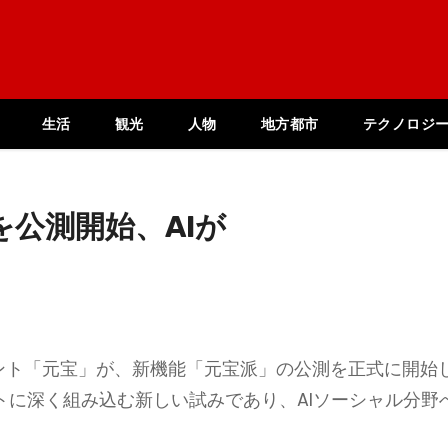
生活
観光
人物
地方都市
テクノロジ
公測開始、AIが
タント「元宝」が、新機能「元宝派」の公測を正式に開始
トに深く組み込む新しい試みであり、AIソーシャル分野