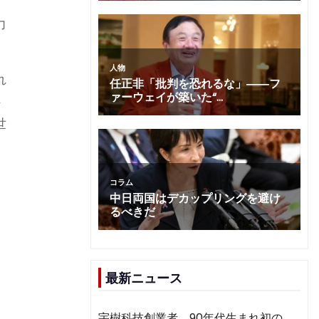
力
れ
ト
世
最新ニュース
宇樹科技創業者、90年代生まれ初の