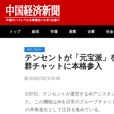
Skip
to
content
トップ
経済
市場
産業
企業
社会
テクノロジー
テンセントが「元宝派」を
群チャットに本格参入
2026/02/3 10:36
2月1日、テンセントが運営するAIアシス
た。この機能はAIを日常のグループチャッ
の本格進出として注目を集めている。