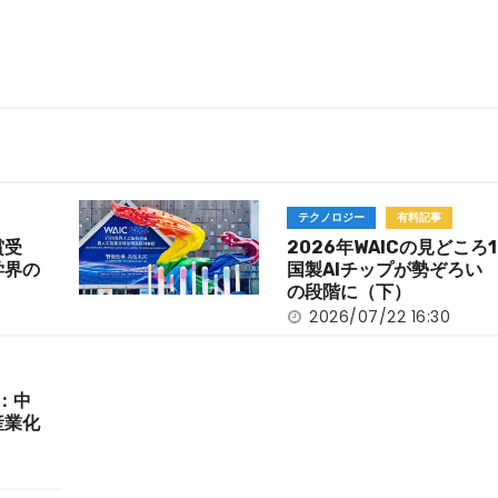
テクノロジー
有料記事
賞受
2026年WAICの見どころ
学界の
国製AIチップが勢ぞろい 
の段階に（下）
2026/07/22 16:30
目：中
産業化