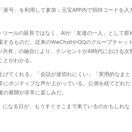
「派号」を利用して参加；元宝APP内で招待コードを入
トツールの延長ではなく、AIが「友達の一人」として群
するものだ。従来のWeChatやQQのグループチャッ
ツ共有」の融合により、テンセントがAI時代における次
ことがわかる。
上げてくれる」「会話が途切れにくい」「実用的なまと
常にポジティブな声が上がっている。公測を経てどれだ
後の展開が非常に楽しみだ。
間」になる日が、もうすぐそこまで来ているのかもしれな