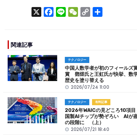
X
F
Li
W
C
S
a
n
e
o
h
c
e
C
p
ar
e
h
y
e
関連記事
b
a
Li
o
t
n
テクノロジー
o
k
中国人数学者が初のフィールズ
賞 鄧煜氏と王虹氏が快挙、数
k
歴史を塗り替える
2026/07/24 11:00
テクノロジー
有料記事
2026年WAICの見どころ10項
国製AIチップが勢ぞろい AIが
の段階に （上）
2026/07/21 18:40