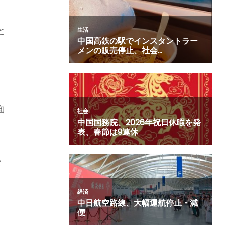
と
面
メ