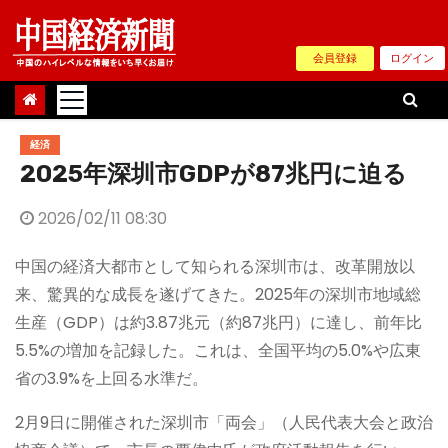
Skip
to
会員登録
ログイン
content
経済
2025年深圳市GDPが87兆円に迫る
2026/02/11 08:30
中国の経済大都市として知られる深圳市は、改革開放以
来、驚異的な成長を遂げてきた。2025年の深圳市地域総
生産（GDP）は約3.87兆元（約87兆円）に達し、前年比
5.5%の増加を記録した。これは、全国平均の5.0%や広東
省の3.9%を上回る水準だ。
2月9日に開催された深圳市「両会」（人民代表大会と政治