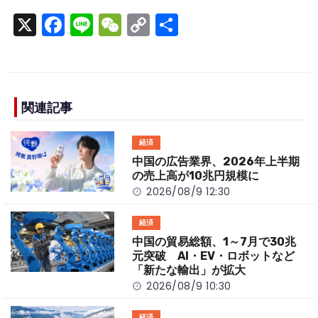
X
F
Li
W
C
S
a
n
e
o
h
c
e
C
p
ar
e
h
y
e
b
a
Li
関連記事
o
t
n
経済
o
k
中国の広告業界、2026年上半期
k
の売上高が10兆円規模に
2026/08/9 12:30
経済
中国の貿易総額、1～7月で30兆
元突破 AI・EV・ロボットなど
「新たな輸出」が拡大
2026/08/9 10:30
経済