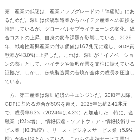
第二産業の低迷は、産業アップグレードの「陣痛期」にあ
るためだ。深圳は伝統製造業からハイテク産業への転換を
推進しているが、グローバルサプライチェーンの変化、総
合コストの上昇、自身の変革課題が影響している。2025
年、戦略性新興産業の付加価値は1.67兆元に達し、GDP貢
献率が43.0%に上昇した。これは、深圳が「イノベーショ
ンの都」として、ハイテクや新興産業を支柱に据えている
証拠だ。しかし、伝統製造業の苦境が全体の成長を圧迫し
ている。
一方、第三産業は深圳経済の主エンジンだ。2018年以降、
GDPに占める割合が60%を超え、2025年は約2.42兆元
で、成長率6.3%（2024年は4.3%）と加速した。特に、金
融業（12.1%増）、情報伝達・ソフトウェア・情報技術サー
ビス業（10.3%増）、リース・ビジネスサービス業（5.9%
増）が牽引役となっている。これらの高端サービス業は、