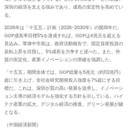
深圳の経済を支える強みであり、成長の安定性を高めてい
る。
2026年は「十五五」計画（2026-2030年）の開局年だ。
GDP成長率目標5%を達成すれば、GDPは4兆元を超える
見込み。覃偉中市長は、政府活動報告で、固定資産投資の
反転上昇を目指し、5%成長を力争すと述べた。また、外
貿の安定化、産業イノベーションの突破を強調した。
「十五五」期間全体では、GDP総量を5兆元（約112兆円）
超に引き上げ、全社会研究開発投入強度を7%超にする目
標だ。これは、深圳が質の高い発展を追求し、イノベーシ
ョン主導の経済モデルを強化する方針を示している。ハイ
テク産業の拡大、デジタル経済の推進、グリーン発展が鍵
となる。
（中国経済新聞）