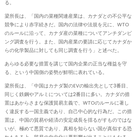
る。
梁所長は、「国内の菜種関連産業は、カナダとの不公平な
競争により赤字続きだ。国内の法律や法規を元に、WTO
のルールに沿って、カナダ産の菜種についてアンチダンピ
ング調査を行う。また、国内産業の要請に応じてカナダか
らの化学製品に対しても同じ調査を行う」と述べた。
あらゆる必要な措置を講じて国内企業の正当な権益を守
る、という中国側の姿勢が鮮明に表れている。
梁所長は、「中国はカナダ製のEVの輸出先として3番目、
同じく鉄鋼やアルミについては2番目に多い。カナダの措
置はあからさまな保護貿易主義で、WTOのルールに著し
く違反する一国主義であり、自己中心的な行為だ。この措
置は、中国の貿易や経済の安定成長を揺るがすものではな
いが、極めて悪質であり、真相を知らない国が真似する恐