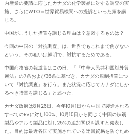
内産業の要請に応じたカナダの化学製品に対する調査の実
施、さらにWTO＝世界貿易機関への提訴といった策を講
じる。
中国がこうした措置を講じる理由は？意図するものは？
今回の中国の「対抗調査」は、世界でもこれまで例がない
という。その狙いは鮮明で、対抗するためである。
中国商務省の報道官はこの日、「『中華人民共和国対外貿
易法』の7条および36条に基づき、カナダの規制措置につ
いて『対抗調査』を行う。また状況に応じてカナダにしか
るべき措置を講じる」と述べた。
カナダ政府は8月26日、今年10月1日から中国で製造される
すべてのEVに対し100%、10月15日から同じく中国の鉄鋼
製品やアルミ製品に対し25%の追加関税を課すと発表し
た。目的は最近各国で実施されている迂回貿易を防ぐため