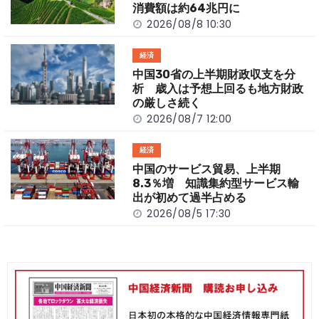
k
消費額は約64兆円に
2026/08/8 10:30
経済
中国30省の上半期財政収支を分
析 歳入は予想上回るも地方財政
の厳しさ続く
2026/08/7 12:00
経済
中国のサービス貿易、上半期
8.3％増 知識集約型サービス輸
出が初めて過半占める
2026/08/5 17:30