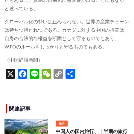
れもある上、貿易の自由化に悪影響が出ることにもなる」
と述べている。
グローバル化の勢いは止められない。世界の産業チェーン
は持ちつ持たれつである。カナダに対する中国の措置は、
自身の合法的な権益を断固として守るものでもあり、
WTOのルールをしっかりと守るものでもある。
（中国経済新聞）
X
F
Li
W
C
S
a
n
e
o
h
c
e
C
p
ar
e
h
y
e
b
a
Li
関連記事
o
t
n
経済
o
k
中国人の国内旅行、上半期の旅行