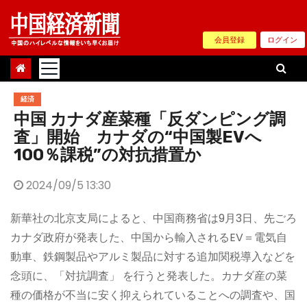
Skip
to
会員登録
ログイン
content
経済
中国 カナダ産菜種「反ダンピング調
査」開始 カナダの“中国製EVへ
100％課税”の対抗措置か
2024/09/5 13:30
新華社の北京支局によると、中国商務省は9月3日、先ごろ
カナダ政府が発表した、中国から輸入されるEV＝電気自
動車、鉄鋼製品やアルミ製品に対する追加関税導入などを
念頭に、「対抗調査」 を行うと発表した。カナダ産の菜
種の価格が不当に安く抑えられていることへの調査や、国