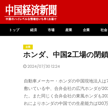
Skip
to
content
トップ
経済
市場
産業
企業
社会
企業
ホンダ、中国2工場の閉
2024/07/30 12:24
自動車メーカー・ホンダの中国現地法人は7
敷いている中、合弁会社の広汽ホンダが20
た。また同じく合弁会社の東風ホンダも202
れによりホンダの中国での生産能力は120