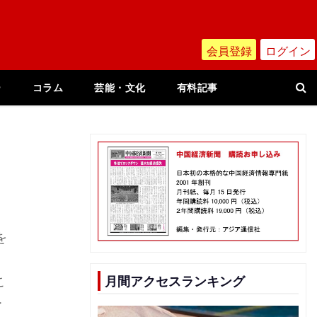
会員登録
ログイン
ー
コラム
芸能・文化
有料記事
を
こ
月間アクセスランキング
ー