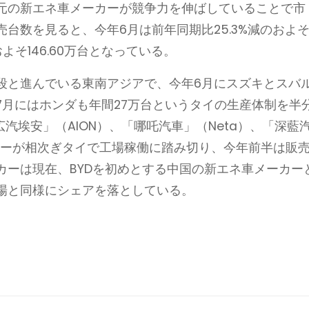
元の新エネ車メーカーが競争力を伸ばしていることで市
台数を見ると、今年6月は前年同期比25.3%減のおよ
のおよそ146.60万台となっている。
段と進んでいる東南アジアで、今年6月にスズキとスバ
7月にはホンダも年間27万台というタイの生産体制を半
汽埃安」（AION）、「哪吒汽車」（Neta）、「深藍
ーカーが相次ぎタイで工場稼働に踏み切り、今年前半は販
カーは現在、BYDを初めとする中国の新エネ車メーカー
場と同様にシェアを落としている。