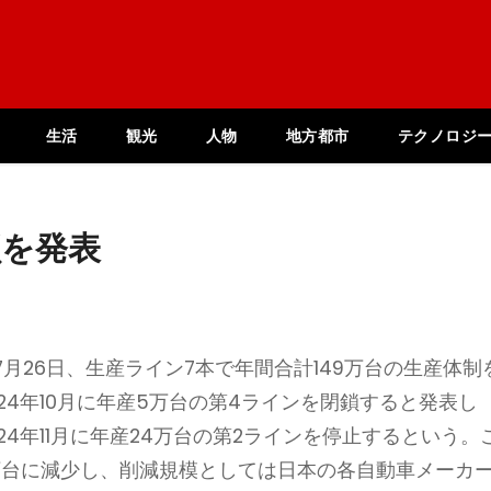
生活
観光
人物
地方都市
テクノロジ
鎖を発表
月26日、生産ライン7本で年間合計149万台の生産体制
24年10月に年産5万台の第4ラインを閉鎖すると発表し
4年11月に年産24万台の第2ラインを停止するという。
万台に減少し、削減規模としては日本の各自動車メーカ