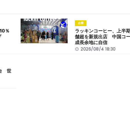
企業
10％
ラッキンコーヒー、上半期
げ
舗超を新規出店 中国コ
成長余地に自信
2026/08/4 18:30
台 世