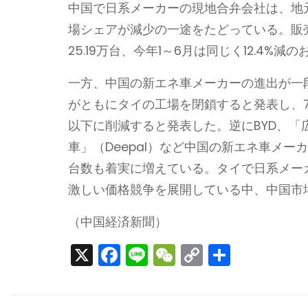
中国で日系メーカーの現地合弁会社は、地
場シェアが減少の一途をたどっている。販売
25.19万台、今年1～6月は同じく12.4%減
一方、中国の新エネ車メーカーの進出が一
がともにタイの工場を閉鎖すると発表し、
以下に削減すると発表した。逆にBYD、「広
車」（Deepal）など中国の新エネ車メ
台数も着実に増えている。タイで日系メー
激しい価格競争を展開している中、中国市
（中国経済新聞）
X
F
Li
W
C
S
a
n
e
o
h
c
e
C
p
ar