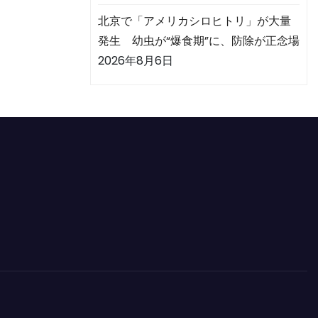
北京で「アメリカシロヒトリ」が大量
発生 幼虫が“爆食期”に、防除が正念場
2026年8月6日