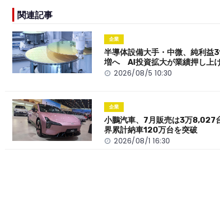
e
h
y
e
関連記事
b
a
Li
o
t
n
企業
o
k
半導体設備大手・中微、純利益3
増へ AI投資拡大が業績押し上
k
2026/08/5 10:30
企業
小鵬汽車、7月販売は3万8,027
界累計納車120万台を突破
2026/08/1 16:30