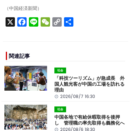
（中国経済新聞）
X
F
Li
W
C
S
a
n
e
o
h
c
e
C
p
ar
e
h
y
e
b
a
Li
関連記事
o
t
n
社会
o
k
「科技ツーリズム」が急成長 外
k
国人観光客が中国の工場を訪れる
理由
2026/08/7 16:30
社会
中国各地で有給休暇取得を後押
し 管理職の率先取得も義務化へ
2026/08/6 18:30