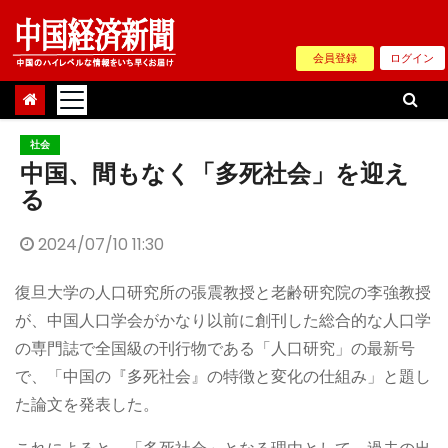
Skip
to
会員登録
ログイン
content
社会
中国、間もなく「多死社会」を迎え
る
2024/07/10 11:30
復旦大学の人口研究所の張震教授と老齢研究院の李強教授
が、中国人口学会がかなり以前に創刊した総合的な人口学
の専門誌で全国級の刊行物である「人口研究」の最新号
で、「中国の『多死社会』の特徴と変化の仕組み」と題し
た論文を発表した。