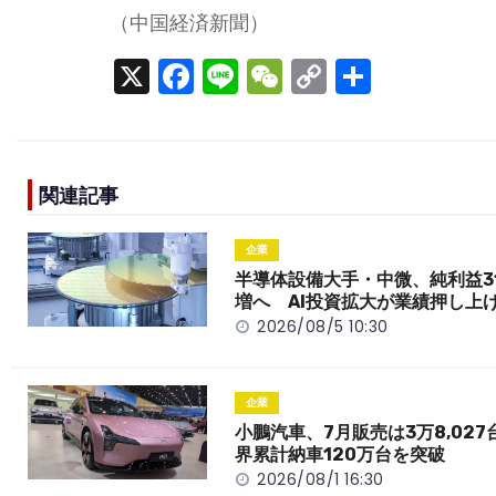
（中国経済新聞）
X
F
Li
W
C
S
a
n
e
o
h
c
e
C
p
ar
e
h
y
e
関連記事
b
a
Li
o
t
n
企業
o
k
半導体設備大手・中微、純利益3
増へ AI投資拡大が業績押し上
k
2026/08/5 10:30
企業
小鵬汽車、7月販売は3万8,027
界累計納車120万台を突破
2026/08/1 16:30