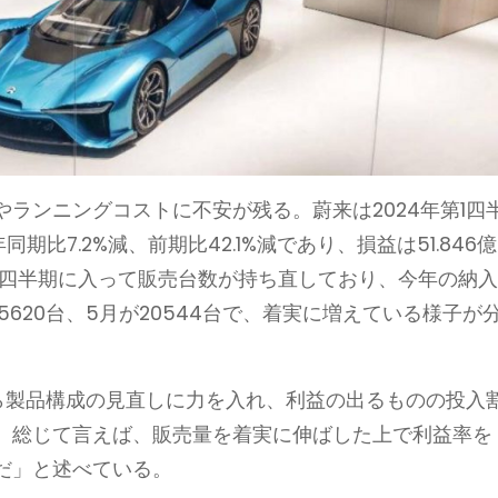
ランニングコストに不安が残る。蔚来は2024年第1四
同期比7.2%減、前期比42.1%減であり、損益は51.846億
第2四半期に入って販売台数が持ち直しており、今年の納
が15620台、5月が20544台で、着実に増えている様子が
から製品構成の見直しに力を入れ、利益の出るものの投入
。総じて言えば、販売量を着実に伸ばした上で利益率を
だ」と述べている。