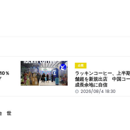
企業
10％
ラッキンコーヒー、上半期
げ
舗超を新規出店 中国コ
成長余地に自信
2026/08/4 18:30
台 世