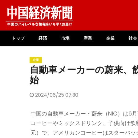
Skip
to
content
トップ
経済
市場
産業
企業
社会
企業
自動車メーカーの蔚来、
始
2024/06/25 07:30
中国の自動車メーカー・蔚来（NIO）は6月1
コーヒーやミックスドリンク、子供向け飲料の
元）で、アメリカンコーヒーはスターバック