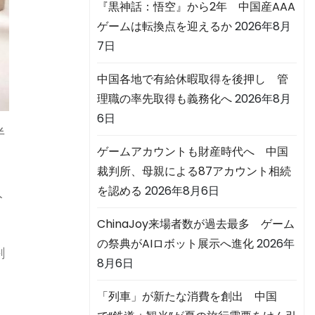
『黒神話：悟空』から2年 中国産AAA
ゲームは転換点を迎えるか
2026年8月
7日
中国各地で有給休暇取得を後押し 管
理職の率先取得も義務化へ
2026年8月
6日
半
ゲームアカウントも財産時代へ 中国
裁判所、母親による87アカウント相続
入
を認める
2026年8月6日
分
ChinaJoy来場者数が過去最多 ゲーム
の祭典がAIロボット展示へ進化
2026年
割
8月6日
「列車」が新たな消費を創出 中国