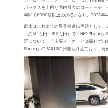
コーヒーやコッティコーヒーなども積極的だ
バックスを上回り国内最大のコーヒーチェー
年間で6000店以上の規模となり、2023年
蔚来はこれまでの異業種進出実績として、20
（約14.1万円～16.3万円）で「NIO P
野について、「主要メーカーとは競わず自
Phone』のPART2の開発も終えており