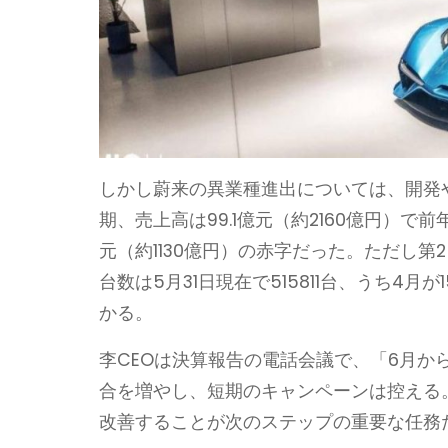
しかし蔚来の異業種進出については、開発や
期、売上高は99.1億元（約2160億円）で前年
元（約1130億円）の赤字だった。ただし
台数は5月31日現在で515811台、うち4月
かる。
李CEOは決算報告の電話会議で、「6月
合を増やし、短期のキャンペーンは控える
改善することが次のステップの重要な任務