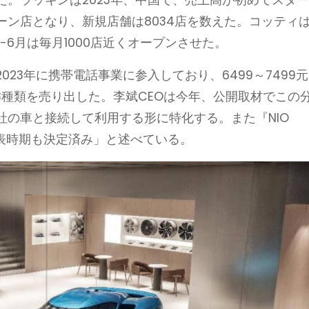
。ラッキンは2023年、中国で、売上高が初めてスタ
ン店となり、新規店舗は8034店を数えた。コッティは
4-6月は毎月1000店近くオープンさせた。
23年に携帯電話事業に参入しており、6499～7499元
hone」3種類を売り出した。李斌CEOは今年、公開取材でこの
社の車と接続して利用する形に特化する。また『NIO
、発表時期も決定済み」と述べている。