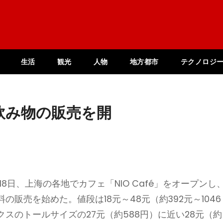
生活
観光
人物
地方都市
テクノロジ
飲み物の販売を開
8日、上海の各地でカフェ「NIO Café」をオープンし
販売を始めた。値段は18元～48元（約392元～1046
スのトールサイズの27元（約588円）に近い28元（約