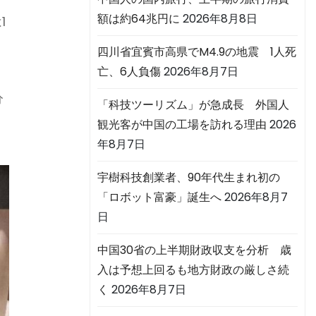
ー
額は約64兆円に
2026年8月8日
1
四川省宜賓市高県でM4.9の地震 1人死
亡、6人負傷
2026年8月7日
分
「科技ツーリズム」が急成長 外国人
観光客が中国の工場を訪れる理由
2026
年8月7日
宇樹科技創業者、90年代生まれ初の
「ロボット富豪」誕生へ
2026年8月7
日
中国30省の上半期財政収支を分析 歳
入は予想上回るも地方財政の厳しさ続
く
2026年8月7日