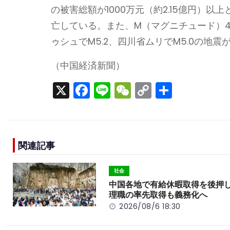
の被害総額が1000万元（約2.15億円）
亡している。また、M（マグニチュード）4
ゥシュでM5.2、四川省ムリでM5.0の
（中国経済新聞）
X
F
Li
W
C
S
a
n
e
o
h
c
e
C
p
ar
e
h
y
e
関連記事
b
a
Li
o
t
n
社会
o
k
中国各地で有給休暇取得を後押
理職の率先取得も義務化へ
k
2026/08/6 18:30