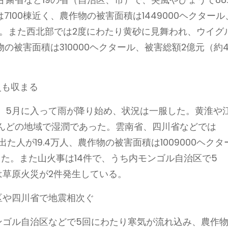
7100棟近く、農作物の被害面積は1449000ヘクタール
った。また西北部では2度にわたり黄砂に見舞われ、ウイグ
物の被害面積は310000ヘクタール、被害総額2億元（約4
災も収まる
、5月に入って雨が降り始め、状況は一服した。黄淮や
んどの地域で湿潤であった。雲南省、四川省などでは
出た人が19.4万人、農作物の被害面積は1009000ヘクタ
あった。また山火事は14件で、うち内モンゴル自治区で5
は草原火災が2件発生している。
区や四川省で地震相次ぐ
ンゴル自治区などで5回にわたり寒気が流れ込み、農作