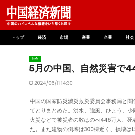
Skip
to
content
トップ
経済
市場
産業
企業
社会
社会
5月の中国、自然災害で4
2024/06/11 14:30
中国の国家防災減災救災委員会事務局と関係
てとりまとめた。洪水、強風、ひょう、少
火災などで被災者の数はのべ446万人、死
た。また建物の倒壊は300棟近く、損壊は1.