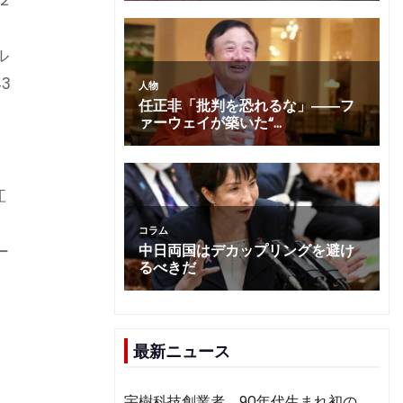
、
ル
3
江
ー
最新ニュース
物
宇樹科技創業者、90年代生まれ初の