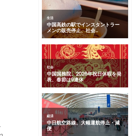
に
、
を
2