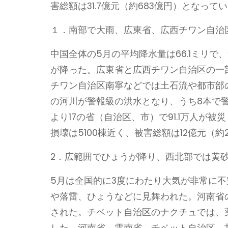
害総額は31.7億元（約683億円）となって
１．南部で大雨、広東省、広西チワン自治
中国全体の5月の平均降水量は66.1ミリ
が降った。広東省と広西チワン自治区の一
チワン自治区南寧などでは土石流や都市部の
の河川が警報級の洪水となり、うち8本で
より17の省（自治区、市）で91.1万人が
損壊は5100棟近く、被害総額は12億元（約
2．広範囲でひょうが降り、西北部では黄
5月は全国的に3度にわたり大気が非常に
や落雷、ひょうなどに見舞われた。河南省
された。チベット自治区のナクチュでは、薬
した。河南省、雲南省、チベット自治区、甘