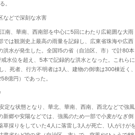
いる。
区などで深刻な水害
で、江南、華南、西南部を中心に5回にわたり広範囲な大雨
部では観測史上最高の雨量を記録し、広東省珠海や広西
洪水が発生した。全国15の省（自治区、市）で計80本
警戒水位を超え、5本で記録的な洪水となった。これら
被災し、死者、行方不明者は3人、建物の倒壊は300棟近く
258億円）であった。
砂
不安定な状態となり、華北、華南、西南、西北などで強風
の新郷や安陽などでは、強風のため一部で小麦がなぎ倒
草採りをしていた4人に落雷し3人が死亡、1人がけが
粛省など19の省（自治区、市）で、突風やひょうで88.