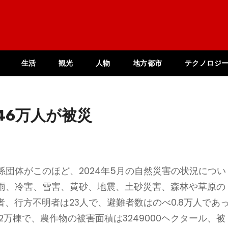
生活
観光
人物
地方都市
テクノロジ
46万人が被災
団体がこのほど、2024年5月の自然災害の状況につい
雨、冷害、雪害、黄砂、地震、土砂災害、森林や草原の
者、行方不明者は23人で、避難者数はのべ0.8万人であ
2万棟で、農作物の被害面積は3249000ヘクタール、被