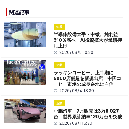
e
h
y
e
b
a
Li
関連記事
o
t
n
企業
o
k
半導体設備大手・中微、純利益
k
310％増へ AI投資拡大が業績押
し上げ
2026/08/5 10:30
企業
ラッキンコーヒー、上半期に
5000店舗超を新規出店 中国コ
ーヒー市場の成長余地に自信
2026/08/4 18:30
企業
小鵬汽車、7月販売は3万8,027
台 世界累計納車120万台を突破
2026/08/1 16:30