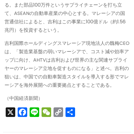
る。また部品100万件というサプライチェーンを打ち立
て、ASEANの自動車産業の中心とする。マレーシアの国
営通信社によると、吉利はこの事業に100億ドル（約1.56
兆円）を投資するという。
吉利国際ホールディングスマレーシア現地法人の魏梅CEO
は、「製造業基盤の弱いマレーシアで、コスト減や効率ア
ップに向け、AHTVは吉利および世界の主な関連サプライ
ヤーのマレーシア立地を促すものになる」と述べ。吉利の
狙いは、中国での自動車製造スタイルを導入する形でマレ
ーシアを海外展開への重要拠点とすることである。
（中国経済新聞）
X
F
Li
W
C
S
a
n
e
o
h
c
e
C
p
ar