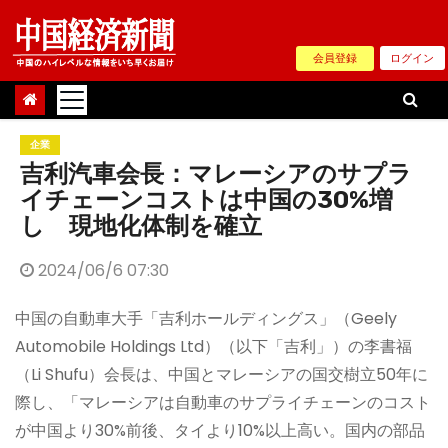
Skip
to
会員登録
ログイン
content
企業
吉利汽車会長：マレーシアのサプラ
イチェーンコストは中国の30%増
し 現地化体制を確立
2024/06/6 07:30
中国の自動車大手「吉利ホールディングス」（Geely
Automobile Holdings Ltd）（以下「吉利」）の李書福
（Li Shufu）会長は、中国とマレーシアの国交樹立50年に
際し、「マレーシアは自動車のサプライチェーンのコスト
が中国より30%前後、タイより10%以上高い。国内の部品