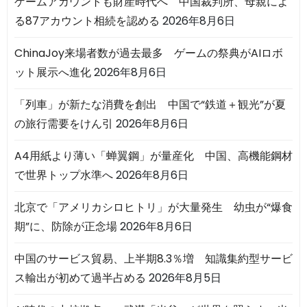
ゲームアカウントも財産時代へ 中国裁判所、母親によ
る87アカウント相続を認める
2026年8月6日
ChinaJoy来場者数が過去最多 ゲームの祭典がAIロボ
ット展示へ進化
2026年8月6日
「列車」が新たな消費を創出 中国で“鉄道＋観光”が夏
の旅行需要をけん引
2026年8月6日
A4用紙より薄い「蝉翼鋼」が量産化 中国、高機能鋼材
で世界トップ水準へ
2026年8月6日
北京で「アメリカシロヒトリ」が大量発生 幼虫が“爆食
期”に、防除が正念場
2026年8月6日
中国のサービス貿易、上半期8.3％増 知識集約型サービ
ス輸出が初めて過半占める
2026年8月5日