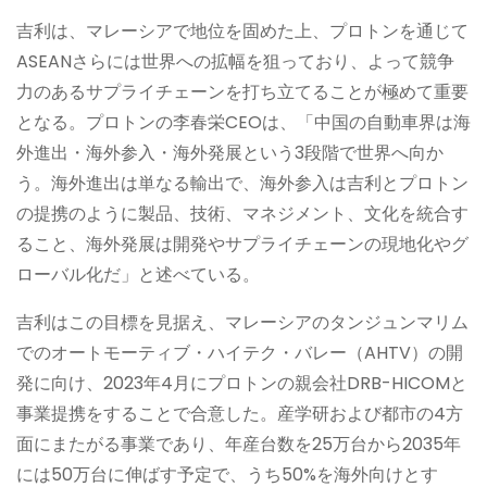
吉利は、マレーシアで地位を固めた上、プロトンを通じて
ASEANさらには世界への拡幅を狙っており、よって競争
力のあるサプライチェーンを打ち立てることが極めて重要
となる。プロトンの李春栄CEOは、「中国の自動車界は海
外進出・海外参入・海外発展という3段階で世界へ向か
う。海外進出は単なる輸出で、海外参入は吉利とプロトン
の提携のように製品、技術、マネジメント、文化を統合す
ること、海外発展は開発やサプライチェーンの現地化やグ
ローバル化だ」と述べている。
吉利はこの目標を見据え、マレーシアのタンジュンマリム
でのオートモーティブ・ハイテク・バレー（AHTV）の開
発に向け、2023年4月にプロトンの親会社DRB-HICOMと
事業提携をすることで合意した。産学研および都市の4方
面にまたがる事業であり、年産台数を25万台から2035年
には50万台に伸ばす予定で、うち50%を海外向けとす