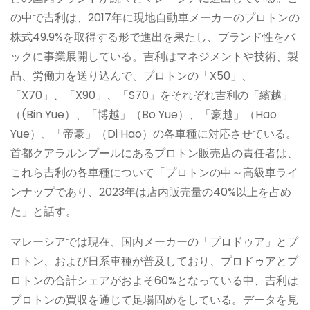
の中で吉利は、2017年に現地自動車メーカーのプロトンの
株式49.9%を取得する形で進出を果たし、ブランド性をバ
ックに事業展開している。吉利はマネジメントや技術、製
品、労働力を送り込んで、プロトンの「X50」、
「X70」、「X90」、「S70」をそれぞれ吉利の「繽越」
（(Bin Yue）、「博越」（Bo Yue）、「豪越」（Hao
Yue）、「帝豪」（Di Hao）の各車種に対応させている。
首都クアラルンプールにあるプロトン販売店の責任者は、
これら吉利の各車種について「プロトンの中～高級車ライ
ンナップであり、2023年は店内販売量の40%以上を占め
た」と話す。
マレーシアでは現在、国内メーカーの「プロドゥア」とプ
ロトン、および日系車種が普及しており、プロドゥアとプ
ロトンの合計シェアがおよそ60%となっている中、吉利は
プロトンの買収を通じて足場固めをしている。データを見