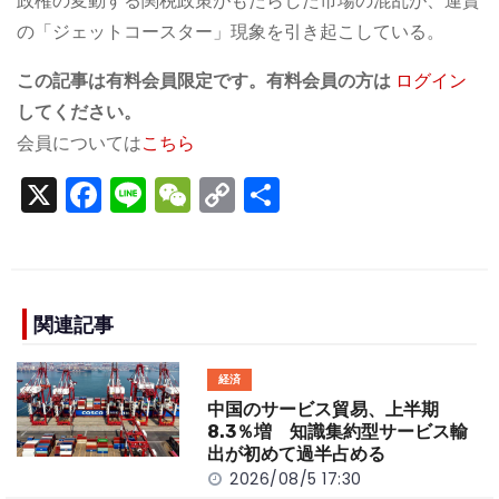
政権の変動する関税政策がもたらした市場の混乱が、運賃
の「ジェットコースター」現象を引き起こしている。
この記事は有料会員限定です。有料会員の方は
ログイン
してください。
会員については
こちら
X
F
Li
W
C
S
a
n
e
o
h
c
e
C
p
ar
e
h
y
e
b
a
Li
関連記事
o
t
n
経済
o
k
中国のサービス貿易、上半期
k
8.3％増 知識集約型サービス輸
出が初めて過半占める
2026/08/5 17:30