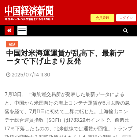
Skip
to
会員登録
ログイン
content
経済
中国対米海運運賃が乱高下、最新デ
ータで下げ止まり反発
2025/07/14 11:30
7月13日、上海航運交易所が発表した最新データによる
と、中国から米国向けの海上コンテナ運賃が6月以降の急
落を経て、7月11日に初めて上昇に転じた。上海輸出コン
テナ総合運賃指数（SCFI）は1733.29ポイントで、前週比
1.7％下落したものの、北米航線では運賃が回復。トランプ