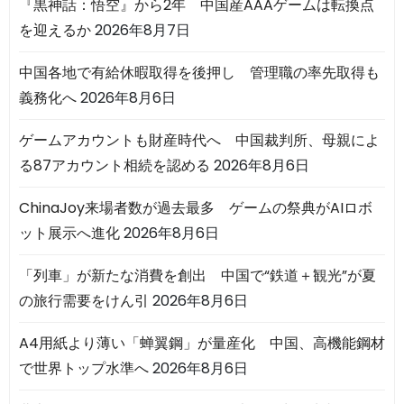
『黒神話：悟空』から2年 中国産AAAゲームは転換点
を迎えるか
2026年8月7日
中国各地で有給休暇取得を後押し 管理職の率先取得も
義務化へ
2026年8月6日
ゲームアカウントも財産時代へ 中国裁判所、母親によ
る87アカウント相続を認める
2026年8月6日
ChinaJoy来場者数が過去最多 ゲームの祭典がAIロボ
ット展示へ進化
2026年8月6日
「列車」が新たな消費を創出 中国で“鉄道＋観光”が夏
の旅行需要をけん引
2026年8月6日
A4用紙より薄い「蝉翼鋼」が量産化 中国、高機能鋼材
で世界トップ水準へ
2026年8月6日