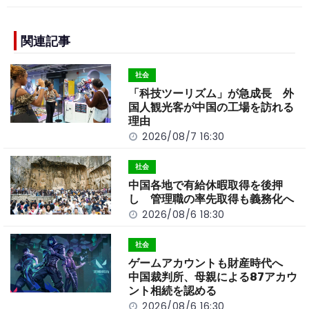
c
e
C
p
ar
e
h
y
e
b
a
Li
関連記事
o
t
n
社会
o
k
「科技ツーリズム」が急成長 外
k
国人観光客が中国の工場を訪れる
理由
2026/08/7 16:30
社会
中国各地で有給休暇取得を後押
し 管理職の率先取得も義務化へ
2026/08/6 18:30
社会
ゲームアカウントも財産時代へ
中国裁判所、母親による87アカウ
ント相続を認める
2026/08/6 16:30