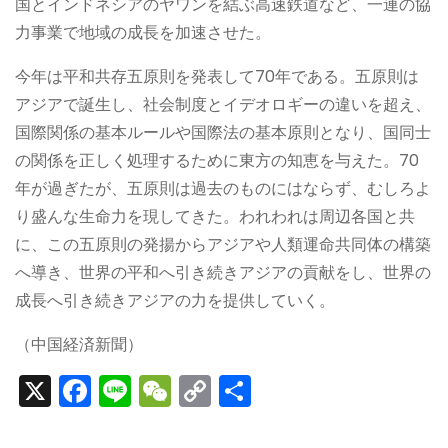
国とインドネシアのヤワンを結ぶ高速鉄道など、一連の協
力事業で地域の成長を加速させた。
今年は平和共存五原則を発表して70年である。五原則は
アジアで誕生し、社会制度とイデオロギーの違いを超え、
国際関係の基本ルールや国際法の基本原則となり、国同士
の関係を正しく処理するために東方の知恵を与えた。70
年が過ぎたが、五原則は過去のものにはならず、むしろよ
り盛んな生命力を現してきた。われわれは周辺各国と共
に、この五原則の発揚からアジアや人類運命共同体の構築
へ導き、世界の平和へ引き続きアジアの貢献をし、世界の
成長へ引き続きアジアの力を提供していく。
（中国経済新聞）
X
F
Li
W
C
S
a
n
e
o
h