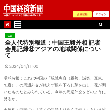
Skip
to
会員登録
ログイン
content
社会
全人代特別報道：中国王毅外相 記者
会見記録⑧アジアの地域関係につい
て
2024/04/1 11:00
環球時報：これは中国の「親誠恵容（親善、誠実、互恵、
包容）」の周辺外交が絶えず根を下ろし芽を出し、花が開
いたものだとみられている。今年の周辺外交をどのように
見るか。
王外相：中国には「遠くの親類より近くの他人」という諺