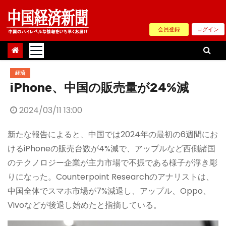
Skip
to
会員登録
ログイン
content
経済
iPhone、中国の販売量が24%減
2024/03/11 13:00
新たな報告によると、中国では2024年の最初の6週間にお
けるiPhoneの販売台数が4%減で、アップルなど西側諸国
のテクノロジー企業が主力市場で不振である様子が浮き彫
りになった。Counterpoint Researchのアナリストは、
中国全体でスマホ市場が7%減退し、アップル、Oppo、
Vivoなどが後退し始めたと指摘している。