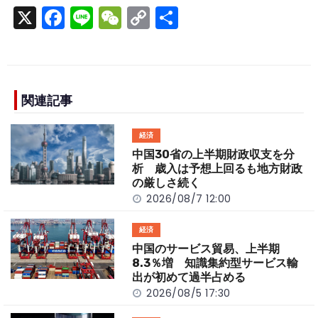
X
F
Li
W
C
S
a
n
e
o
h
c
e
C
p
ar
e
h
y
e
b
a
Li
関連記事
o
t
n
経済
o
k
中国30省の上半期財政収支を分
k
析 歳入は予想上回るも地方財政
の厳しさ続く
2026/08/7 12:00
経済
中国のサービス貿易、上半期
8.3％増 知識集約型サービス輸
出が初めて過半占める
2026/08/5 17:30