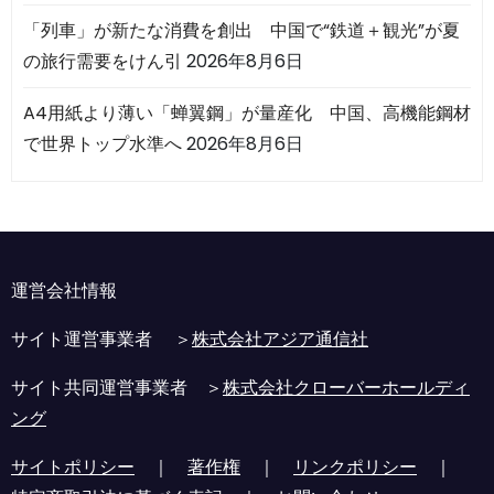
「列車」が新たな消費を創出 中国で“鉄道＋観光”が夏
の旅行需要をけん引
2026年8月6日
A4用紙より薄い「蝉翼鋼」が量産化 中国、高機能鋼材
で世界トップ水準へ
2026年8月6日
運営会社情報
サイト運営事業者 ＞
株式会社アジア通信社
サイト共同運営事業者 ＞
株式会社クローバーホールディ
ング
サイトポリシー
｜
著作権
｜
リンクポリシー
｜