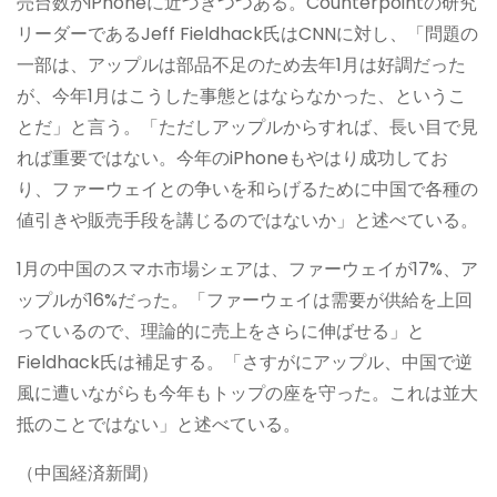
売台数がiPhoneに近づきつつある。Counterpointの研究
リーダーであるJeff Fieldhack氏はCNNに対し、「問題の
一部は、アップルは部品不足のため去年1月は好調だった
が、今年1月はこうした事態とはならなかった、というこ
とだ」と言う。「ただしアップルからすれば、長い目で見
れば重要ではない。今年のiPhoneもやはり成功してお
り、ファーウェイとの争いを和らげるために中国で各種の
値引きや販売手段を講じるのではないか」と述べている。
1月の中国のスマホ市場シェアは、ファーウェイが17%、ア
ップルが16%だった。「ファーウェイは需要が供給を上回
っているので、理論的に売上をさらに伸ばせる」と
Fieldhack氏は補足する。「さすがにアップル、中国で逆
風に遭いながらも今年もトップの座を守った。これは並大
抵のことではない」と述べている。
（中国経済新聞）