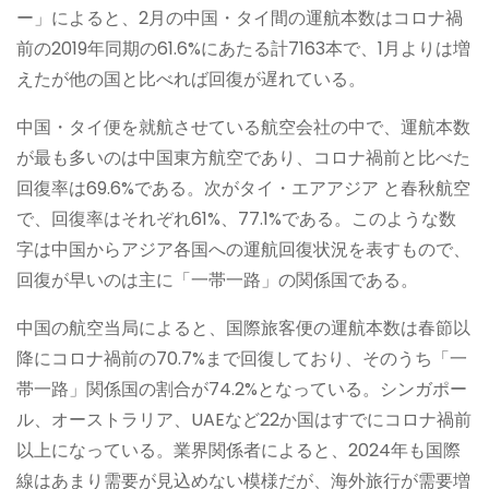
ー」によると、2月の中国・タイ間の運航本数はコロナ禍
前の2019年同期の61.6%にあたる計7163本で、1月よりは増
えたが他の国と比べれば回復が遅れている。
中国・タイ便を就航させている航空会社の中で、運航本数
が最も多いのは中国東方航空であり、コロナ禍前と比べた
回復率は69.6%である。次がタイ・エアアジア と春秋航空
で、回復率はそれぞれ61%、77.1%である。このような数
字は中国からアジア各国への運航回復状況を表すもので、
回復が早いのは主に「一帯一路」の関係国である。
中国の航空当局によると、国際旅客便の運航本数は春節以
降にコロナ禍前の70.7%まで回復しており、そのうち「一
帯一路」関係国の割合が74.2%となっている。シンガポー
ル、オーストラリア、UAEなど22か国はすでにコロナ禍前
以上になっている。業界関係者によると、2024年も国際
線はあまり需要が見込めない模様だが、海外旅行が需要増