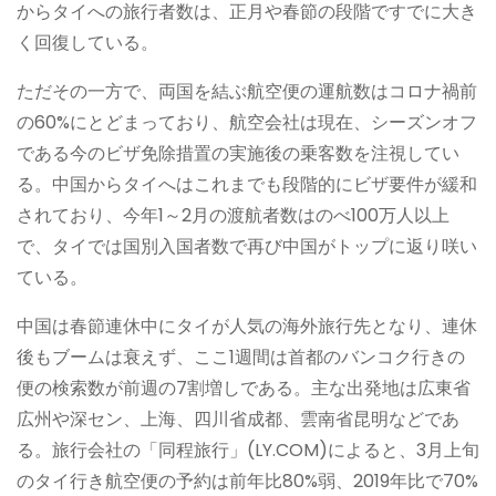
からタイへの旅行者数は、正月や春節の段階ですでに大き
く回復している。
ただその一方で、両国を結ぶ航空便の運航数はコロナ禍前
の60%にとどまっており、航空会社は現在、シーズンオフ
である今のビザ免除措置の実施後の乗客数を注視してい
る。中国からタイへはこれまでも段階的にビザ要件が緩和
されており、今年1～2月の渡航者数はのべ100万人以上
で、タイでは国別入国者数で再び中国がトップに返り咲い
ている。
中国は春節連休中にタイが人気の海外旅行先となり、連休
後もブームは衰えず、ここ1週間は首都のバンコク行きの
便の検索数が前週の7割増しである。主な出発地は広東省
広州や深セン、上海、四川省成都、雲南省昆明などであ
る。旅行会社の「同程旅行」(LY.COM)によると、3月上旬
のタイ行き航空便の予約は前年比80%弱、2019年比で70%