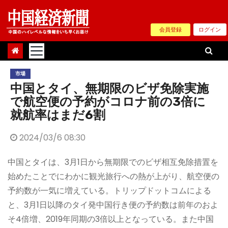
Skip
to
会員登録
ログイン
content
市場
中国とタイ、無期限のビザ免除実施
で航空便の予約がコロナ前の3倍に
就航率はまだ6割
2024/03/6 08:30
中国とタイは、3月1日から無期限でのビザ相互免除措置を
始めたことでにわかに観光旅行への熱が上がり、航空便の
予約数が一気に増えている。トリップドットコムによる
と、3月1日以降のタイ発中国行き便の予約数は前年のおよ
そ4倍増、2019年同期の3倍以上となっている。また中国