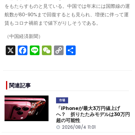
をもたらすものと見ている。中国では年末には国際線の運
航数が80-90%まで回復するとも見られ、増便に伴って運
賃もコロナ禍前まで値下がりしそうである。
（中国経済新聞）
X
F
Li
W
C
S
a
n
e
o
h
c
e
C
p
ar
e
h
y
e
b
a
Li
関連記事
o
t
n
市場
o
k
「iPhoneが最大3万円値上げ
k
へ？ 折りたたみモデルは30万円
超の可能性
2026/08/4 11:01