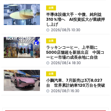
o
t
n
企業
o
k
半導体設備大手・中微、純利益
k
310％増へ AI投資拡大が業績押
し上げ
2026/08/5 10:30
企業
ラッキンコーヒー、上半期に
5000店舗超を新規出店 中国コ
ーヒー市場の成長余地に自信
2026/08/4 18:30
企業
小鵬汽車、7月販売は3万8,027
台 世界累計納車120万台を突破
2026/08/1 16:30