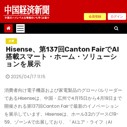
Skip
to
会員登録
ログイン
content
企業
Hisense、第137回Canton FairでAI
搭載スマート・ホーム・ソリューシ
ョンを展示
2025/04/17 11:15
消費者向け電子機器および家電製品のグローバルリーダー
であるHisenseは、中国・広州で4月15日から4月19日まで
開催される第137回Canton Fairで最新のイノベーション
を展示しています。Hisenseは、ホール3.2のブースC19-
59、ゾーンAで出展しており、「AIユア・ライフ（AI