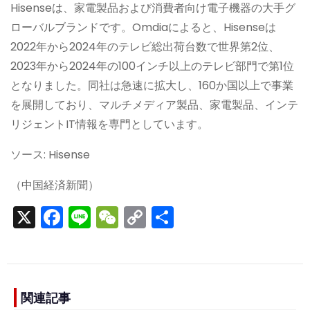
Hisenseは、家電製品および消費者向け電子機器の大手グ
ローバルブランドです。Omdiaによると、Hisenseは
2022年から2024年のテレビ総出荷台数で世界第2位、
2023年から2024年の100インチ以上のテレビ部門で第1位
となりました。同社は急速に拡大し、160か国以上で事業
を展開しており、マルチメディア製品、家電製品、インテ
リジェントIT情報を専門としています。
ソース: Hisense
（中国経済新聞）
X
F
Li
W
C
S
a
n
e
o
h
c
e
C
p
ar
e
h
y
e
b
a
Li
関連記事