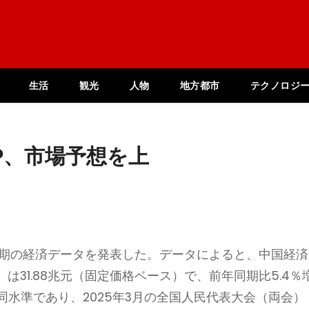
生活
観光
人物
地方都市
テクノロジ
P、市場予想を上
四半期の経済データを発表した。データによると、中国経済
は31.88兆元（固定価格ベース）で、前年同期比5.4％
同水準であり、2025年3月の全国人民代表大会（両会）