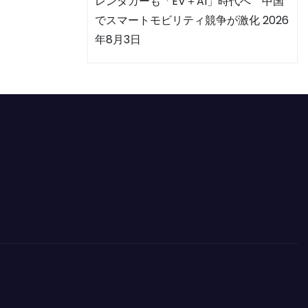
レンタカーも「EV＋AI」時代へ 中国
でスマートモビリティ競争が激化
2026
年8月3日