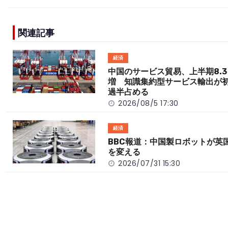
c
e
C
p
ar
e
h
y
e
関連記事
b
a
Li
o
t
n
経済
o
k
中国のサービス貿易、上半期8.3
増 知識集約型サービス輸出が
k
過半占める
2026/08/5 17:30
経済
BBC報道：中国製ロボットが英
を変える
2026/07/31 15:30