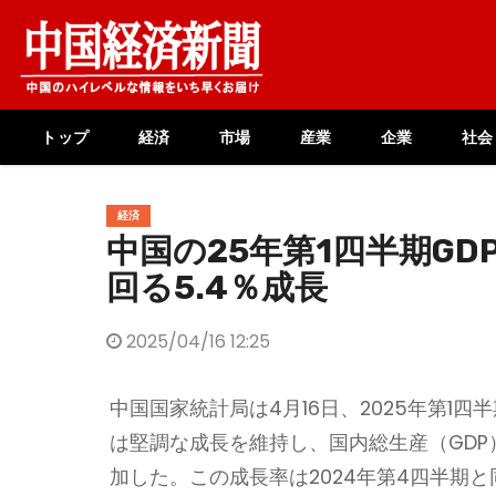
Skip
to
content
トップ
経済
市場
産業
企業
社会
経済
中国の25年第1四半期GD
回る5.4％成長
2025/04/16 12:25
中国国家統計局は4月16日、2025年第1
は堅調な成長を維持し、国内総生産（GDP）
加した。この成長率は2024年第4四半期と