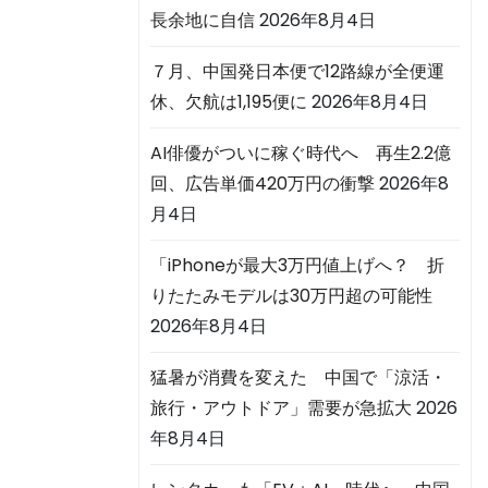
長余地に自信
2026年8月4日
７月、中国発日本便で12路線が全便運
休、欠航は1,195便に
2026年8月4日
AI俳優がついに稼ぐ時代へ 再生2.2億
回、広告単価420万円の衝撃
2026年8
月4日
「iPhoneが最大3万円値上げへ？ 折
りたたみモデルは30万円超の可能性
2026年8月4日
猛暑が消費を変えた 中国で「涼活・
旅行・アウトドア」需要が急拡大
2026
年8月4日