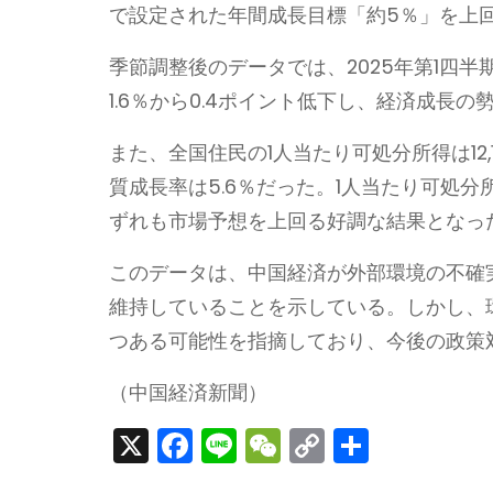
で設定された年間成長目標「約5％」を上
季節調整後のデータでは、2025年第1四半期
1.6％から0.4ポイント低下し、経済成長
また、全国住民の1人当たり可処分所得は12
質成長率は5.6％だった。1人当たり可処分所
ずれも市場予想を上回る好調な結果となっ
このデータは、中国経済が外部環境の不確
維持していることを示している。しかし、
つある可能性を指摘しており、今後の政策
（中国経済新聞）
X
F
Li
W
C
S
a
n
e
o
h