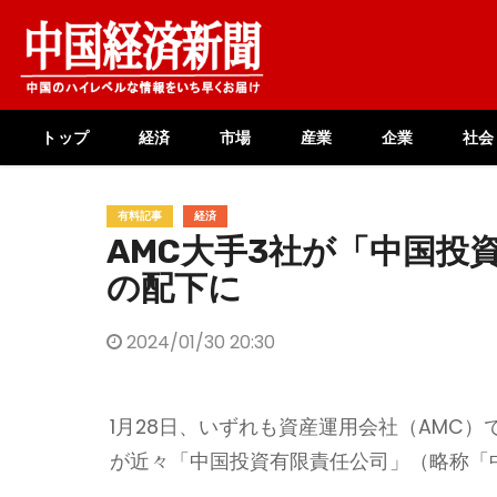
Skip
to
content
トップ
経済
市場
産業
企業
社会
有料記事
経済
AMC大手3社が「中国投
の配下に
2024/01/30 20:30
1月28日、いずれも資産運用会社（AMC
が近々「中国投資有限責任公司」（略称「