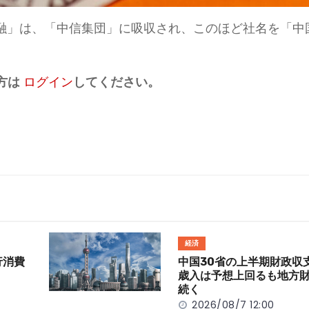
華融」は、「中信集団」に吸収され、このほど社名を「中
方は
ログイン
してください。
経済
行消費
中国30省の上半期財政
歳入は予想上回るも地方
続く
2026/08/7 12:00