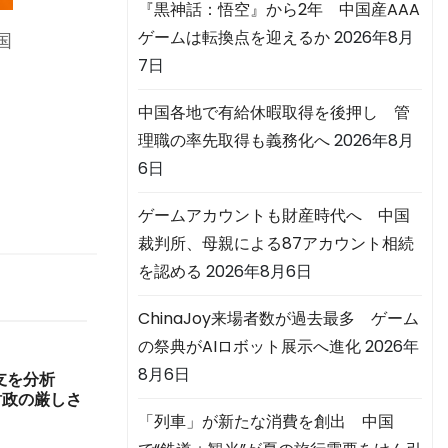
『黒神話：悟空』から2年 中国産AAA
ゲームは転換点を迎えるか
2026年8月
国
7日
中国各地で有給休暇取得を後押し 管
理職の率先取得も義務化へ
2026年8月
6日
ゲームアカウントも財産時代へ 中国
裁判所、母親による87アカウント相続
を認める
2026年8月6日
ChinaJoy来場者数が過去最多 ゲーム
の祭典がAIロボット展示へ進化
2026年
8月6日
収支を分析
財政の厳しさ
「列車」が新たな消費を創出 中国