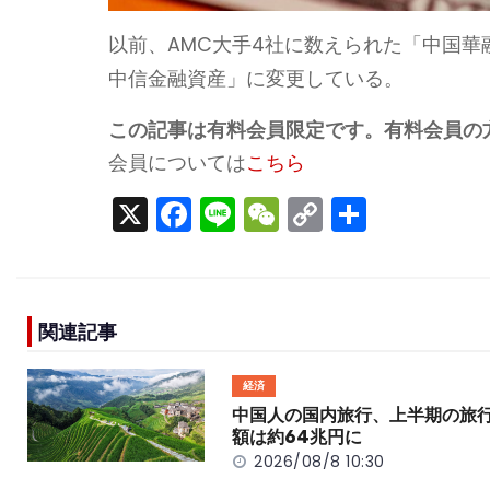
以前、AMC大手4社に数えられた「中国
中信金融資産」に変更している。
この記事は有料会員限定です。有料会員の
会員については
こちら
X
F
Li
W
C
S
a
n
e
o
h
c
e
C
p
ar
e
h
y
e
関連記事
b
a
Li
o
t
n
経済
o
k
中国人の国内旅行、上半期の旅
額は約64兆円に
k
2026/08/8 10:30