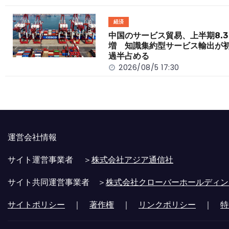
経済
中国のサービス貿易、上半期8.3
増 知識集約型サービス輸出が
過半占める
2026/08/5 17:30
運営会社情報
サイト運営事業者 ＞
株式会社アジア通信社
サイト共同運営事業者 ＞
株式会社クローバーホールディン
サイトポリシー
｜
著作権
｜
リンクポリシー
｜
特