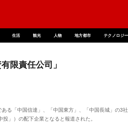
生活
観光
人物
地方都市
テクノロジ
資有限責任公司」
）である「中国信達」、「中国東方」、「中国長城」の3
中投」）の配下企業となると報道された。