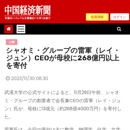
Skip
to
会員登録
ログイン
content
人物
シャオミ・グループの雷軍（レイ・
ジュン）CEOが母校に268億円以上
を寄付
2023/11/30 08:30
武漢大学の公式サイトによると、11月29日午前、シャオ
ミ・グループの創業者で会長兼CEOの雷軍（レイ・ジュ
ン）氏が、母校に13億元（約268億4000万円）を寄付し
た。
雷軍氏は、今回の寄付は主に数学、物理学、化学、文学、