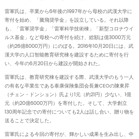
雷軍氏は、卒業から6年後の1997年から母校の武漢大学に
寄付を始め、「騰󠄁飛奨学金」を設立している。それ以降
も、「雷軍奨学金」「雷軍科学技術棟」「新型コロナウイ
ルス基金」など母校への寄付を続け、総額は億3000万元
（約26億8000万円）にのぼる。2016年10月20日には、武
漢大学の人口智能教育研究棟を建設するために寄付を行
い、今年の6月20日から建設が開始された。
雷軍氏は、教育研究棟を建設する際、武漢大学のもう一人
の有名な卒業生である泰康保険集団会長兼CEOの陳東昇
（チェン・ドンション）氏より1元（約21円）少ない、1億
元（約20億6000万円）を寄付した。そして、大学創立
130周年記念での寄付についても2人は話し合い、贈り物を
送ることで決定した。
雷軍氏による今回の寄付が、輝かしい成果を生み出し、中