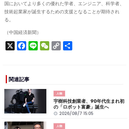
国においてより多くの優れた学者、エンジニア、科学者、
技術起業家が誕生するための支援となることが期待され
る。
（中国経済新聞）
X
F
Li
W
C
S
a
n
e
o
h
c
e
C
p
ar
e
h
y
e
b
a
Li
関連記事
o
t
n
人物
o
k
宇樹科技創業者、90年代生まれ初
k
の「ロボット富豪」誕生へ
2026/08/7 15:05
人物