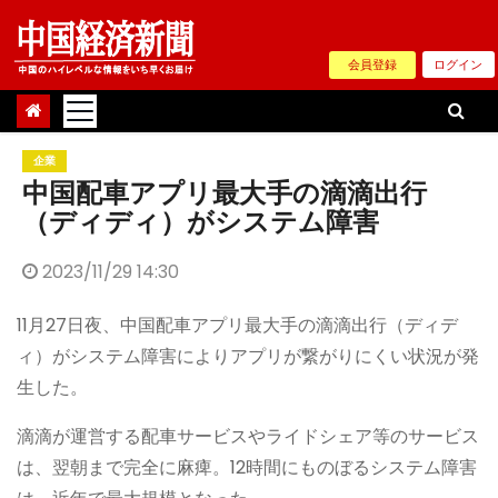
Skip
to
会員登録
ログイン
content
企業
中国配車アプリ最大手の滴滴出行
（ディディ）がシステム障害
2023/11/29 14:30
11月27日夜、中国配車アプリ最大手の滴滴出行（ディデ
ィ）がシステム障害によりアプリが繋がりにくい状況が発
生した。
滴滴が運営する配車サービスやライドシェア等のサービス
は、翌朝まで完全に麻痺。12時間にものぼるシステム障害