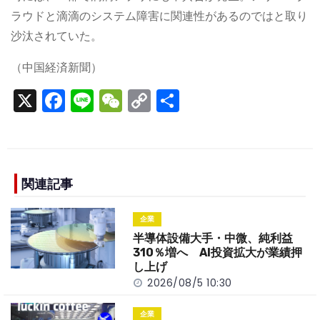
ラウドと滴滴のシステム障害に関連性があるのではと取り
沙汰されていた。
（中国経済新聞）
X
F
Li
W
C
S
a
n
e
o
h
c
e
C
p
ar
e
h
y
e
b
a
Li
関連記事
o
t
n
企業
o
k
半導体設備大手・中微、純利益
k
310％増へ AI投資拡大が業績押
し上げ
2026/08/5 10:30
企業