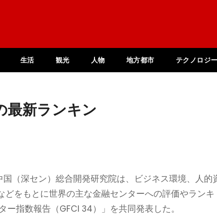
生活
観光
人物
地方都市
テクノロジ
の最新ランキン
と中国（深セン）総合開発研究院は、ビジネス環境、人的
などをもとに世界の主な金融センターへの評価やランキ
ー指数報告（GFCI 34）」を共同発表した。