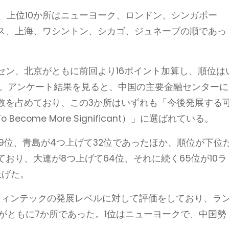
ち、上位10か所はニューヨーク、ロンドン、シンガポー
ス、上海、ワシントン、シカゴ、ジュネーブの順であっ
セン、北京がともに前回より16ポイント加算し、順位は
った。アンケート結果を見ると、中国の主要金融センターに
数を占めており、この3か所はいずれも「今後発展する
o Become More Significant）」に選ばれている。
9位、青島が4つ上げて32位であったほか、順位が下位
おり、大連が8つ上げて64位、それに続く65位が10ラ
上げた。
してフィンテックの発展レベルに対して評価をしており、ラ
がともに7か所であった。1位はニューヨークで、中国勢