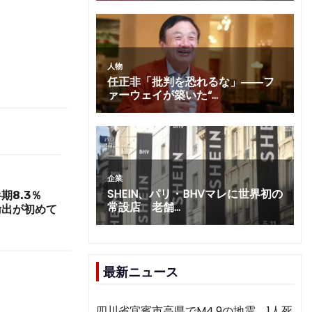
期8.3％
輸出が初めて
最新ニュース
四川省宜賓市高県でM4.9の地震 1人死