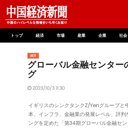
Skip
to
content
トップ
経済
市場
産業
企業
社会
経済
グローバル金融センター
グ
2023/10/3 11:30
イギリスのシンクタンクZ/Yenグループ
本、インフラ、金融業の発展レベル、評判
ングを定めた「第34期グローバル金融センタ