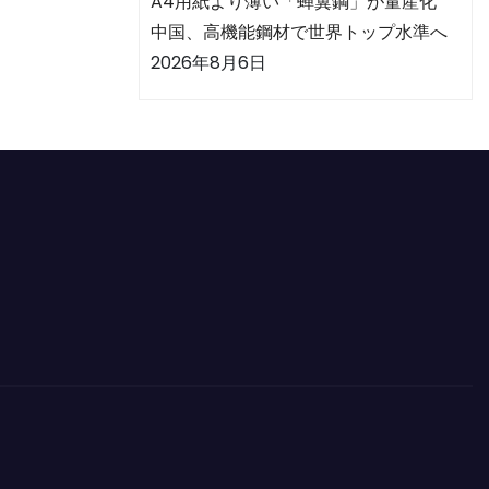
A4用紙より薄い「蝉翼鋼」が量産化
中国、高機能鋼材で世界トップ水準へ
2026年8月6日