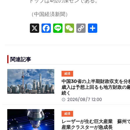
トップは4位の深センである。
（中国経済新聞）
X
F
Li
W
C
S
a
n
e
o
h
c
e
C
p
ar
e
h
y
e
関連記事
b
a
Li
o
t
n
経済
o
k
中国30省の上半期財政収支を
歳入は予想上回るも地方財政の
k
続く
2026/08/7 12:00
経済
レーザーが生む巨大産業 蘇州
産業クラスターが急成長