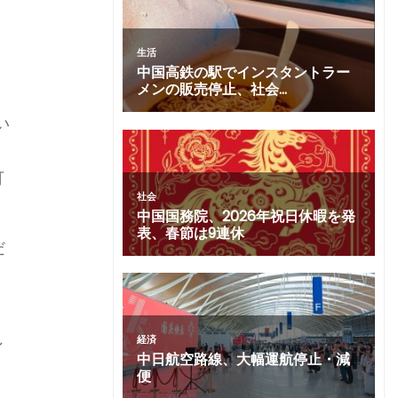
い
可
だ
ン