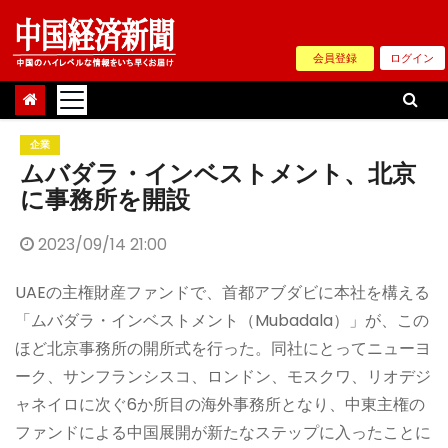
Skip
to
会員登録
ログイン
content
企業
ムバダラ・インベストメント、北京
に事務所を開設
2023/09/14 21:00
UAEの主権財産ファンドで、首都アブダビに本社を構える
「ムバダラ・インベストメント（Mubadala）」が、この
ほど北京事務所の開所式を行った。同社にとってニューヨ
ーク、サンフランシスコ、ロンドン、モスクワ、リオデジ
ャネイロに次ぐ6か所目の海外事務所となり、中東主権の
ファンドによる中国展開が新たなステップに入ったことに