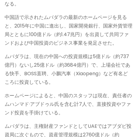
なる。
中国語で示されたムバダラの最新のホームページを見る
と、2015年に中国に進出し、国家開発銀行、国家外貨管理
局とともに100億ドル（約1.47兆円）を出資して共同ファ
ンドおよび中国投資のビジネス事業を発足させた。
ムバダラは、現在の中国への投資規模は5億ドル（約737
億円）ないし25億ドル（約3684億円）で、上場会社であ
る快手、BOSS直聘、小鵬汽車（Xiaopeng）など有名ど
ころに投資している。
ホームページによると、中国のスタッフは現在、責任者の
ムハンマド·アブドゥル氏を含む計7人で、直接投資やファ
ンド投資を手掛けている。
ムバダラは、主権財産ファンドとしてUAEではアブダビ投
資局に次ぐもので、資産管理規模は2760億ドル（約