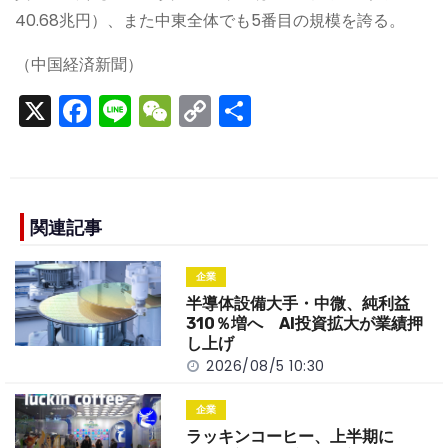
40.68兆円）、また中東全体でも5番目の規模を誇る。
（中国経済新聞）
X
F
Li
W
C
S
a
n
e
o
h
c
e
C
p
ar
e
h
y
e
b
a
Li
関連記事
o
t
n
企業
o
k
半導体設備大手・中微、純利益
k
310％増へ AI投資拡大が業績押
し上げ
2026/08/5 10:30
企業
ラッキンコーヒー、上半期に