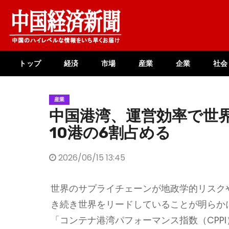
Skip
to
content
トップ
経済
市場
産業
企業
社会
産業
中国港湾、運営効率で世
10港の6割占める
2026/06/15 13:45
世界のサプライチェーンが地政学的リスク
き続き世界をリードしていることが明らかになっ
「コンテナ港湾パフォーマンス指数（CPP