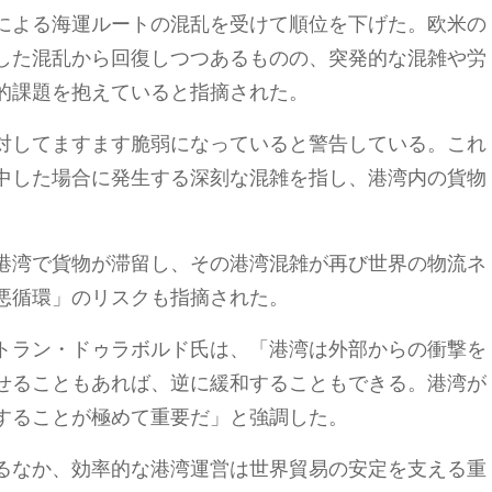
による海運ルートの混乱を受けて順位を下げた。欧米の
した混乱から回復しつつあるものの、突発的な混雑や労
的課題を抱えていると指摘された。
対してますます脆弱になっていると警告している。これ
中した場合に発生する深刻な混雑を指し、港湾内の貨物
港湾で貨物が滞留し、その港湾混雑が再び世界の物流ネ
悪循環」のリスクも指摘された。
トラン・ドゥラボルド氏は、「港湾は外部からの衝撃を
せることもあれば、逆に緩和することもできる。港湾が
することが極めて重要だ」と強調した。
るなか、効率的な港湾運営は世界貿易の安定を支える重