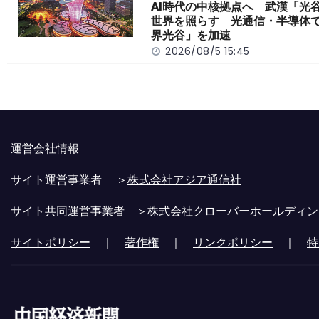
AI時代の中核拠点へ 武漢「光
世界を照らす 光通信・半導体
界光谷」を加速
2026/08/5 15:45
運営会社情報
サイト運営事業者 ＞
株式会社アジア通信社
サイト共同運営事業者 ＞
株式会社クローバーホールディン
サイトポリシー
｜
著作権
｜
リンクポリシー
｜
特