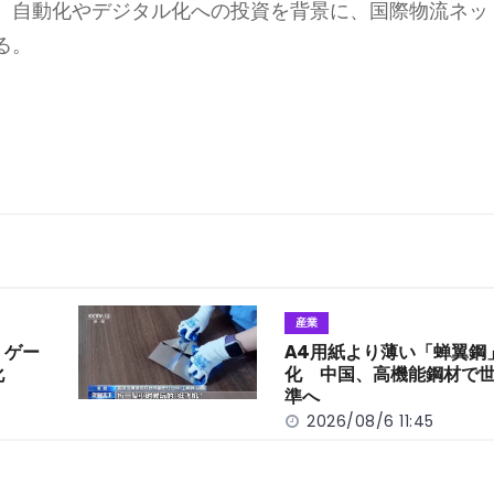
、自動化やデジタル化への投資を背景に、国際物流ネッ
る。
産業
 ゲー
A4用紙より薄い「蝉翼鋼
化
化 中国、高機能鋼材で
準へ
2026/08/6 11:45