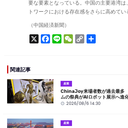
要な要素となっている。中国の主要港湾は
トワークにおける存在感をさらに高めてい
（中国経済新聞）
X
F
Li
W
C
S
a
n
e
o
h
c
e
C
p
ar
e
h
y
e
関連記事
b
a
Li
o
t
n
産業
o
k
ChinaJoy来場者数が過去最多
ムの祭典がAIロボット展示へ進
k
2026/08/6 14:30
産業