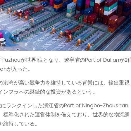
Fuzhouが世界1位となり、遼寧省のPort of Dalianが2
alahが入った。
の港湾が高い競争力を維持している背景には、輸出重視
インフラへの継続的な投資があるという。
インした浙江省のPort of Ningbo-Zhoushan
、標準化された運営体制を備えており、世界的な物流網
を維持している。