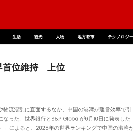
生活
観光
人物
地方都市
テクノロジ
界首位維持 上位
や物流混乱に直面するなか、中国の港湾が運営効率で引
た。世界銀行とS&P Globalが6月10日に発表した
I）」によると、2025年の世界ランキングで中国の港湾