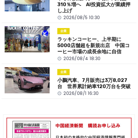
k
310％増へ AI投資拡大が業績押
し上げ
2026/08/5 10:30
企業
ラッキンコーヒー、上半期に
5000店舗超を新規出店 中国コ
ーヒー市場の成長余地に自信
2026/08/4 18:30
企業
小鵬汽車、7月販売は3万8,027
台 世界累計納車120万台を突破
2026/08/1 16:30