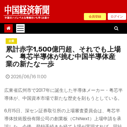
Skip
to
会員登録
ログイン
content
企業
累計赤字1,500億円超、それでも上場
へ 粤芯半導体が挑む中国半導体産
業の新たな一歩
2026/06/16 11:00
広東省広州市で2017年に誕生した半導体メーカー・粤芯半
導体が、中国資本市場で新たな歴史を刻もうとしている。
6月15日、深セン証券取引所の上場審査委員会は、粤芯半
導体技術股份有限公司の創業板（ChiNext）上場申請を承
認した。今後、登録手続きを経て上場が実現すれば、同社