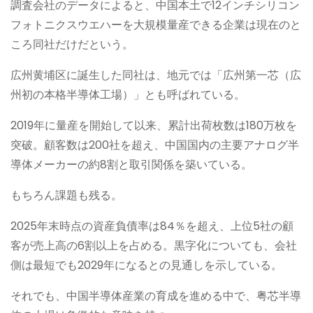
調査会社のデータによると、中国本土で12インチシリコン
フォトニクスウエハーを大規模量産できる企業は現在のと
ころ同社だけだという。
広州黄埔区に誕生した同社は、地元では「広州第一芯（広
州初の本格半導体工場）」とも呼ばれている。
2019年に量産を開始して以来、累計出荷枚数は180万枚を
突破。顧客数は200社を超え、中国国内の主要アナログ半
導体メーカーの約8割と取引関係を築いている。
もちろん課題も残る。
2025年末時点の資産負債率は84％を超え、上位5社の顧
客が売上高の6割以上を占める。黒字化についても、会社
側は最短でも2029年になるとの見通しを示している。
それでも、中国半導体産業の育成を進める中で、粤芯半導