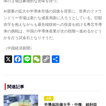
体の上場は象徴的な意味を持つ。
AI需要の拡大や半導体市場の回復を背景に、世界のファウ
ンドリー市場は新たな成長局面に入ろうとしている。巨額
赤字を抱えながらも最先端技術への投資を続ける粤芯半導
体の挑戦は、中国の半導体産業が次の段階へ進めるかどう
かを占う試金石となりそうだ。
（中国経済新聞）
X
F
Li
W
C
S
a
n
e
o
h
c
e
C
p
ar
e
h
y
e
b
a
Li
関連記事
o
t
n
企業
o
k
半導体設備大手・中微、純利益