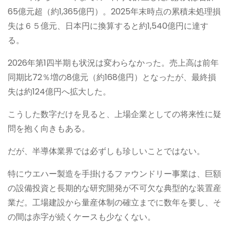
65億元超（約1,365億円）。2025年末時点の累積未処理損
失は６５億元、日本円に換算すると約1,540億円に達す
る。
2026年第1四半期も状況は変わらなかった。売上高は前年
同期比72％増の8億元（約168億円）となったが、最終損
失は約124億円へ拡大した。
こうした数字だけを見ると、上場企業としての将来性に疑
問を抱く向きもある。
だが、半導体業界では必ずしも珍しいことではない。
特にウエハー製造を手掛けるファウンドリー事業は、巨額
の設備投資と長期的な研究開発が不可欠な典型的な装置産
業だ。工場建設から量産体制の確立までに数年を要し、そ
の間は赤字が続くケースも少なくない。