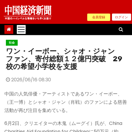
Skip
to
会員登録
ログイン
content
社会
ワン・イーボー、シャオ・ジャン
ファン、寄付総額１２億円突破 29
校の希望小学校を支援
2026/06/16 08:30
中国の人気俳優・アーティストであるワン・イーボー、
（王一博）とシャオ・ジャン（肖戦）のファンによる慈善
活動が再び注目を集めている。
6月2日、クリエイターの木鬼（ムーグイ）氏が、China
Charities Aid Foundation for Childrenに50万元（約