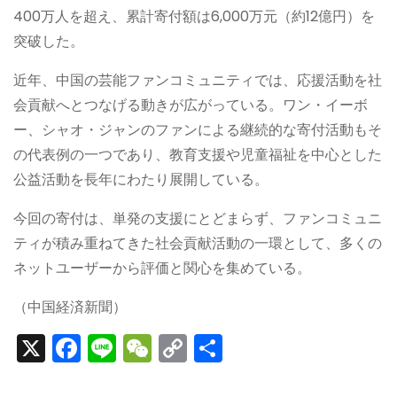
400万人を超え、累計寄付額は6,000万元（約12億円）を
突破した。
近年、中国の芸能ファンコミュニティでは、応援活動を社
会貢献へとつなげる動きが広がっている。ワン・イーボ
ー、シャオ・ジャンのファンによる継続的な寄付活動もそ
の代表例の一つであり、教育支援や児童福祉を中心とした
公益活動を長年にわたり展開している。
今回の寄付は、単発の支援にとどまらず、ファンコミュニ
ティが積み重ねてきた社会貢献活動の一環として、多くの
ネットユーザーから評価と関心を集めている。
（中国経済新聞）
X
F
Li
W
C
S
a
n
e
o
h