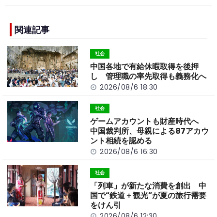
c
e
C
p
ar
e
h
y
e
b
a
Li
関連記事
o
t
n
社会
o
k
中国各地で有給休暇取得を後押
k
し 管理職の率先取得も義務化へ
2026/08/6 18:30
社会
ゲームアカウントも財産時代へ
中国裁判所、母親による87アカウ
ント相続を認める
2026/08/6 16:30
社会
「列車」が新たな消費を創出 中
国で“鉄道＋観光”が夏の旅行需要
をけん引
2026/08/6 12:30