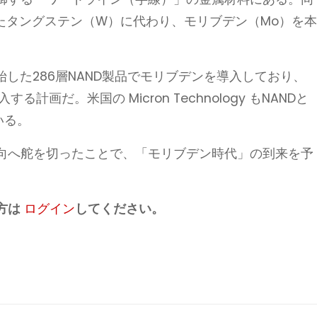
たタングステン（W）に代わり、モリブデン（Mo）を
開始した286層NAND製品でモリブデンを導入しており、
計画だ。米国の Micron Technology もNANDと
いる。
向へ舵を切ったことで、「モリブデン時代」の到来を予
方は
ログイン
してください。