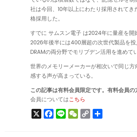
社は今回、10年以上にわたり採用されてき
格採用した。
すでに サムスン電子 は2024年に量産を
2026年後半には400層超の次世代製品を投入する
DRAMの両分野でモリブデン活用を進めて
世界のメモリーメーカーが相次いで同じ方
感する声が高まっている。
この記事は有料会員限定です。有料会員の
会員については
こちら
X
F
Li
W
C
S
a
n
e
o
h
c
e
C
p
ar