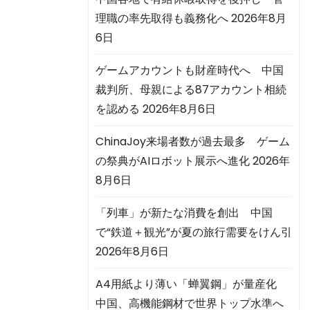
理職の率先取得も義務化へ
2026年8月
6日
ゲームアカウントも財産時代へ 中国
裁判所、母親による87アカウント相続
を認める
2026年8月6日
ChinaJoy来場者数が過去最多 ゲーム
の祭典がAIロボット展示へ進化
2026年
8月6日
「列車」が新たな消費を創出 中国
で“鉄道＋観光”が夏の旅行需要をけん引
2026年8月6日
A4用紙より薄い「蝉翼鋼」が量産化
中国、高機能鋼材で世界トップ水準へ