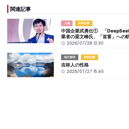
e
h
y
e
関連記事
b
a
Li
o
t
n
人物
有料記事
o
k
中国企業武勇伝① 「DeepSee
業者の梁文峰氏、「首富」への
k
2026/07/28 12:30
地方都市
有料記事
吉林人の性格
2026/07/27 15:45