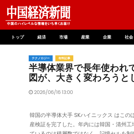
Skip
to
content
トップ
経済
市場
産業
企業
社会
テクノロジー
有料記事
半導体業界で長年使われ
図が、大きく変わろうと
2026/06/16 13:00
韓国の半導体大手 SKハイニックス はこのほ
産検証を完了した。年内には韓国・清州工
ているのは積層数ではなく、記憶セルを制