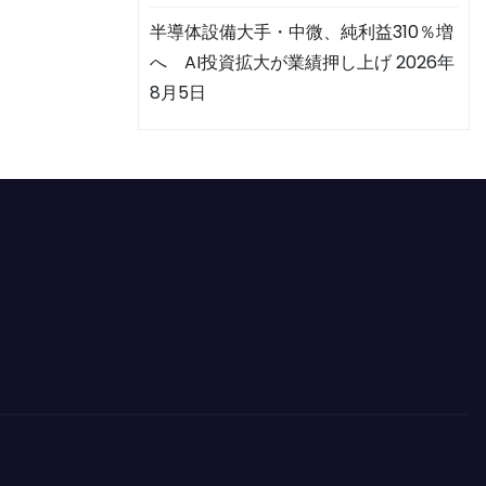
半導体設備大手・中微、純利益310％増
へ AI投資拡大が業績押し上げ
2026年
8月5日