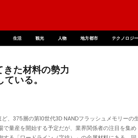
生活
観光
人物
地方都市
テクノロジ
てきた材料の勢力
している。
ど、375層の第10世代3D NANDフラッシュメモリーの
場で量産を開始する予定だが、業界関係者の注目を集め
御する「ワードライン（字線）」の金属材料にある。同