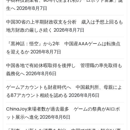
宇樹科技創業者、90年代生まれ初の「ロボット富豪」誕
生へ
2026年8月7日
中国30省の上半期財政収支を分析 歳入は予想上回るも
地方財政の厳しさ続く
2026年8月7日
『黒神話：悟空』から2年 中国産AAAゲームは転換点
を迎えるか
2026年8月7日
中国各地で有給休暇取得を後押し 管理職の率先取得も
義務化へ
2026年8月6日
ゲームアカウントも財産時代へ 中国裁判所、母親によ
る87アカウント相続を認める
2026年8月6日
ChinaJoy来場者数が過去最多 ゲームの祭典がAIロボ
ット展示へ進化
2026年8月6日