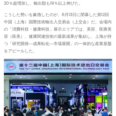
20％超増加し、輸出額も19％以上伸びた。
こうした勢いを象徴したのが、6月13日に閉幕した第12回
中国（上海）国際技術輸出入交易会（上交会）だ。会場内
の「消費科技・健康科技」展示エリアでは、美容、医療美
容（医美）、健康関連技術の最新成果が集結し、上海が持
つ「研究開発―成果転化―市場展開」の一体的な産業基盤
をアピールした。