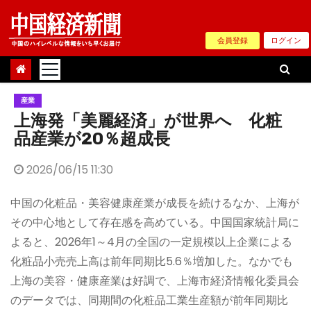
Skip
to
会員登録
ログイン
content
産業
上海発「美麗経済」が世界へ 化粧
品産業が20％超成長
2026/06/15 11:30
中国の化粧品・美容健康産業が成長を続けるなか、上海が
その中心地として存在感を高めている。中国国家統計局に
よると、2026年1～4月の全国の一定規模以上企業による
化粧品小売売上高は前年同期比5.6％増加した。なかでも
上海の美容・健康産業は好調で、上海市経済情報化委員会
のデータでは、同期間の化粧品工業生産額が前年同期比