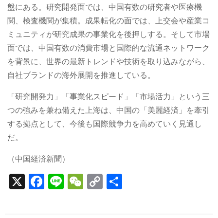
盤にある。研究開発面では、中国有数の研究者や医療機
関、検査機関が集積。成果転化の面では、上交会や産業コ
ミュニティが研究成果の事業化を後押しする。そして市場
面では、中国有数の消費市場と国際的な流通ネットワーク
を背景に、世界の最新トレンドや技術を取り込みながら、
自社ブランドの海外展開を推進している。
「研究開発力」「事業化スピード」「市場活力」という三
つの強みを兼ね備えた上海は、中国の「美麗経済」を牽引
する拠点として、今後も国際競争力を高めていく見通し
だ。
（中国経済新聞）
X
F
Li
W
C
S
a
n
e
o
h
c
e
C
p
ar