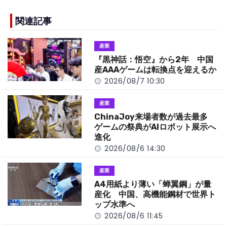
e
h
y
e
b
a
Li
関連記事
o
t
n
産業
o
k
『黒神話：悟空』から2年 中国
k
産AAAゲームは転換点を迎えるか
2026/08/7 10:30
産業
ChinaJoy来場者数が過去最多
ゲームの祭典がAIロボット展示へ
進化
2026/08/6 14:30
産業
A4用紙より薄い「蝉翼鋼」が量
産化 中国、高機能鋼材で世界ト
ップ水準へ
2026/08/6 11:45