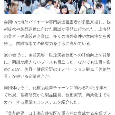
会期中は海外バイヤーや専門調達担当者が多数来場し、技
術提携や製品調達に向けた商談が活発に行われた。上海発
の美容・健康関連企業は、多くの海外案件や意向注文を獲
得し、国際市場での影響力をさらに高めている。
展示会では、国産美容・医療美容技術への評価向上を背景
に、商談が絶えないブースも目立った。なかでも注目を集
めたのが、美容・健康分野のイノベーション拠点「美創静
界」が率いる企業連合だ。
同団体は今回、化粧品産業チェーンに関わる24社を集め
て出展。基礎研究から製品開発、技術実装、商業化までを
カバーする産業エコシステムを紹介した。
「美創静界」は上海市静安区が重点的に育成する産業プラ