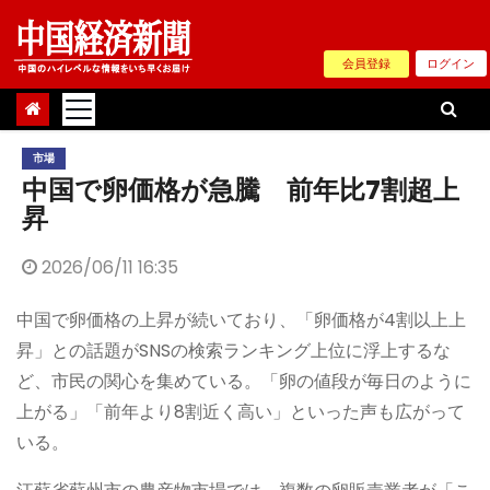
Skip
to
会員登録
ログイン
content
市場
中国で卵価格が急騰 前年比7割超上
昇
2026/06/11 16:35
中国で卵価格の上昇が続いており、「卵価格が4割以上上
昇」との話題がSNSの検索ランキング上位に浮上するな
ど、市民の関心を集めている。「卵の値段が毎日のように
上がる」「前年より8割近く高い」といった声も広がって
いる。