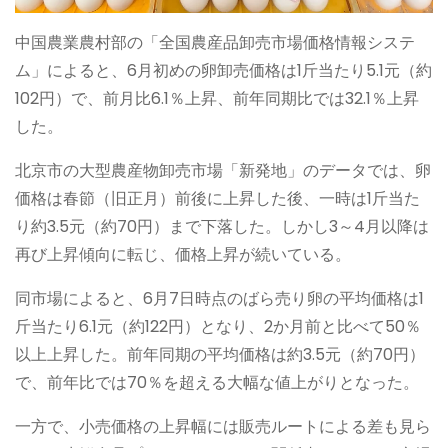
中国農業農村部の「全国農産品卸売市場価格情報システ
ム」によると、6月初めの卵卸売価格は1斤当たり5.1元（約
102円）で、前月比6.1％上昇、前年同期比では32.1％上昇
した。
北京市の大型農産物卸売市場「新発地」のデータでは、卵
価格は春節（旧正月）前後に上昇した後、一時は1斤当た
り約3.5元（約70円）まで下落した。しかし3～4月以降は
再び上昇傾向に転じ、価格上昇が続いている。
同市場によると、6月7日時点のばら売り卵の平均価格は1
斤当たり6.1元（約122円）となり、2か月前と比べて50％
以上上昇した。前年同期の平均価格は約3.5元（約70円）
で、前年比では70％を超える大幅な値上がりとなった。
一方で、小売価格の上昇幅には販売ルートによる差も見ら