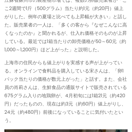
江蘇省蘇州市の農産物市場では、複数の卵販売業者が「こ
こ2週間で1斤（500グラム）当たり約1元（約20円）値上
がりした。例年の夏場と比べても上昇幅が大きい」と話し
た。販売業者の一人は、「多くの客から『なぜこんなに高
くなったのか』と聞かれるが、仕入れ価格そのものが上昇
している。最近では1箱当たりの卸売価格が50～60元（約
1,000～1,200円）ほど上がった」と説明した。
上海市の住民からも値上がりを実感する声が上がってい
る。オンラインで食料品を購入している宋さんは、「卵1
パック当たりの価格が数元上がった」と話す。また、会社
員の肖莉さんは、生鮮食品の通販サイトで販売されている
675グラム入りの地鶏卵が、4月初旬には1箱21元（約420
円）だったものの、現在は約3元（約60円）値上がりし、
24元（約480円）前後になっていることに気付いたとい
う。