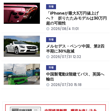
o
t
n
市場
o
k
「iPhoneが最大3万円値上げ
k
へ？ 折りたたみモデルは30万円
超の可能性
2026/08/4 11:01
市場
メルセデス・ベンツ中国、第2四
半期に30%急減
2026/07/31 12:32
市場
中国製電動2階建てバス、英国へ
輸出
2026/07/30 15:18