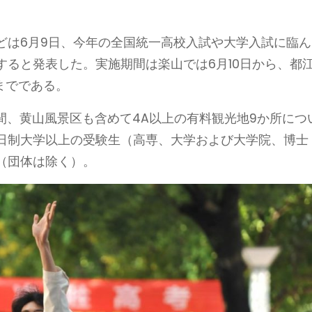
どは6月9日、今年の全国統一高校入試や大学入試に臨ん
ると発表した。実施期間は楽山では6月10日から、都
までである。
の間、黄山風景区も含めて4A以上の有料観光地9か所につ
日制大学以上の受験生（高専、大学および大学院、博士
（団体は除く）。