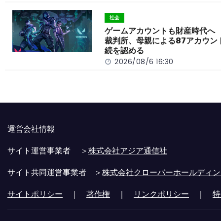
社会
ゲームアカウントも財産時代へ
裁判所、母親による87アカウン
続を認める
2026/08/6 16:30
運営会社情報
サイト運営事業者 ＞
株式会社アジア通信社
サイト共同運営事業者 ＞
株式会社クローバーホールディン
サイトポリシー
｜
著作権
｜
リンクポリシー
｜
特