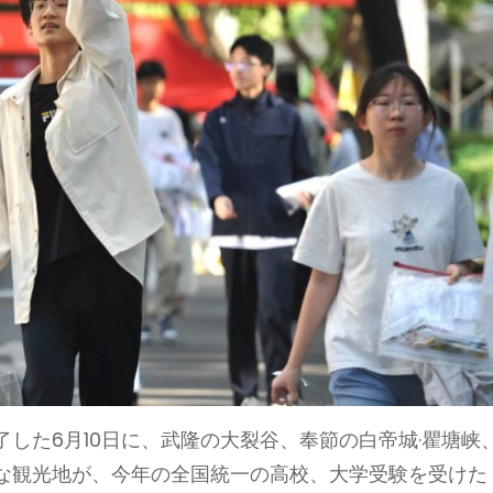
した6月10日に、武隆の大裂谷、奉節の白帝城·瞿塘峡
な観光地が、今年の全国統一の高校、大学受験を受けた