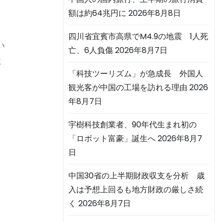
額は約64兆円に
2026年8月8日
四川省宜賓市高県でM4.9の地震 1人死
い
亡、6人負傷
2026年8月7日
よ
「科技ツーリズム」が急成長 外国人
観光客が中国の工場を訪れる理由
2026
年8月7日
る
宇樹科技創業者、90年代生まれ初の
「ロボット富豪」誕生へ
2026年8月7
日
中国30省の上半期財政収支を分析 歳
入は予想上回るも地方財政の厳しさ続
く
2026年8月7日