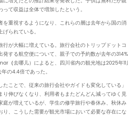
幅に増えたとの推計結果を発表した。子供は無料だが親
わって収益は全体で増加したという。
者を重視するようになり、これらの層は去年から国の消
上げられている。
旅行が大幅に増えている。旅行会社のトリップドットコ
発する航空便について、親子での予約数が去年の314
ar
（
去哪儿）によると、四川省内の観光地は2025年11
去年の4.4倍であった。
したことで、従来の旅行会社やガイドも変化している」
まり伸びなくなり、利用者もまたどんどん減ってゆく見
家庭が増えているが、学生の修学旅行や春休み、秋休み
おり、こうした需要が観光市場において必要な存在にな