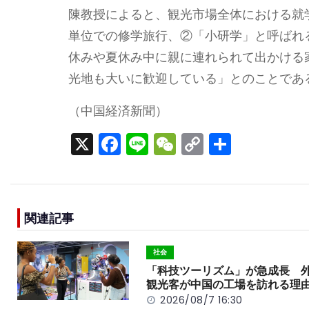
陳教授によると、観光市場全体における就
単位での修学旅行、②「小研学」と呼ばれ
休みや夏休み中に親に連れられて出かける
光地も大いに歓迎している」とのことであ
（中国経済新聞）
X
F
Li
W
C
S
a
n
e
o
h
c
e
C
p
ar
e
h
y
e
関連記事
b
a
Li
o
t
n
社会
o
k
「科技ツーリズム」が急成長 
観光客が中国の工場を訪れる理
k
2026/08/7 16:30