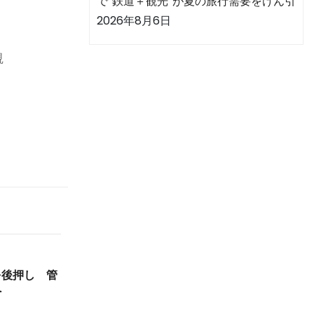
で“鉄道＋観光”が夏の旅行需要をけん引
2026年8月6日
観
を後押し 管
へ