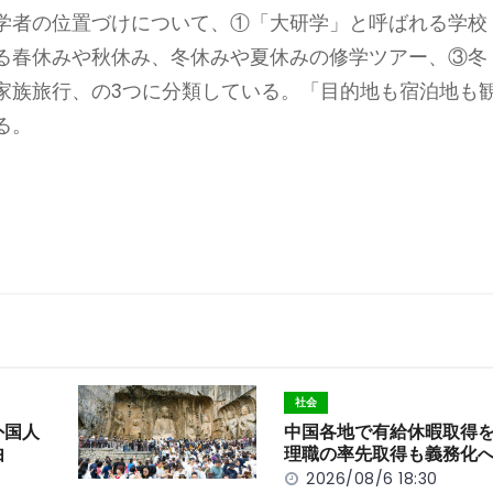
学者の位置づけについて、①「大研学」と呼ばれる学校
る春休みや秋休み、冬休みや夏休みの修学ツアー、③冬
家族旅行、の3つに分類している。「目的地も宿泊地も
る。
社会
外国人
中国各地で有給休暇取得
由
理職の率先取得も義務化
2026/08/6 18:30