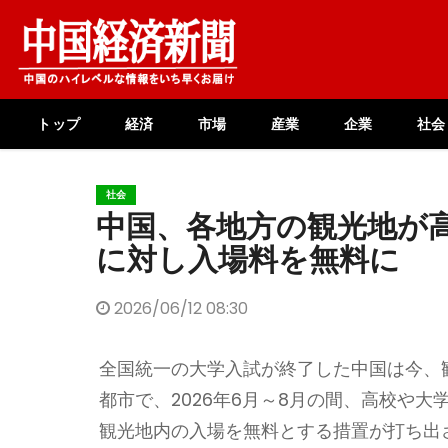
Skip
to
content
トップ
経済
市場
産業
企業
社会
社会
中国、各地方の観光地が
に対し入場料を無料に
2026/06/12 08:30
全国統一の大学入試が終了した中国は今、
都市で、2026年6月～8月の間、高校や
観光地内の入場を無料とする措置が打ち出