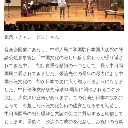
張濱（チャン・ビン）さん
音楽会開催にあたり、中華人民共和国駐日本国大使館の陳
諍公使参事官は「中国文化の激しい移り変わりが繰り返さ
れてきた中、二胡は貴重な精髄の一つとして、長く中日両
国民に愛されてきました。張濱先生の長年の尽力により中
国伝統文化の二胡が日本で更に広く知られるようになりま
した。中日平和友好条約締結45周年に開催されるこの公
演は、大変深い意義があります。この公演が日本の観客に
とって、卓越した伝統文化芸術の盛宴となる事を期待し、
中日両国民の相互理解と友誼の促進に貢献すると確信して
おります。最後に、公演のご成功を記念し、お祝いの言葉