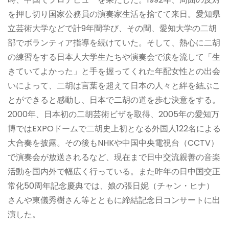
を押し切り国家公務員の演奏家生活を捨てて来日。愛知県
立芸術大学などで計9年間学び、その間、愛知大学の二胡
部でボランティア指導を続けていた。そして、熱心に二胡
の練習をする日本人大学生たちや演奏会で涙を流して「生
きていてよかった」と手を握ってくれた年配女性との出会
いによって、二胡は言葉を超えて日本の人々と絆を結ぶこ
とができると感動し、日本で二胡の道を歩む決意をする。
2000年、日本初の二胡芸術ビザを取得、2005年の愛知万
博ではEXPOドームで二胡史上初となる外国人122名による
大合奏を披露。その後もNHKや中国中央電視台（CCTV）
で演奏会が放送されるなど、現在まで日中交流親善の音楽
活動を国内外で幅広く行っている。また昨年の日中国交正
常化50周年記念慶典では、娘の張日妮（チャン・ヒナ）
さんや東儀秀樹さん等とともに締結記念日コンサートに出
演した。