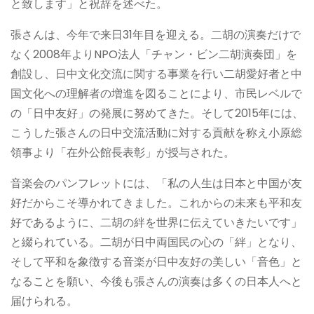
と致します」と祝辞を述べた。
張さんは、今年で来日31年目を迎える。二胡の演奏だけで
なく2008年よりNPO法人「チャン・ビン二胡演奏団」を
創設し、日中文化交流に関する事業を行い二胡愛好者と中
国文化への理解者の増進を図ることにより、市民レベルで
の「日中友好」の発展に努めてきた。そして2015年には、
こうした張さんの日中交流活動に対する貢献を称え小原総
領事より「在外公館長表彰」が授与された。
音楽会のパンフレットには、「私の人生は日本と中国が友
好だからこそ導かれてきました。これからの未来も平和友
好であるように、二胡の絆を世界に伝えていきたいです」
と綴られている。二胡が日中両国民の心の「絆」となり、
そして平和を象徴する音楽が日中友好の美しい「音色」と
なることを願い、今後も張さんの演奏は多くの日本人へと
届けられる。