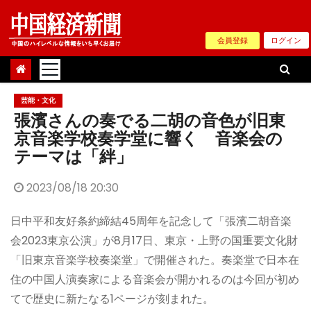
Skip
to
会員登録
ログイン
content
芸能・文化
張濱さんの奏でる二胡の音色が旧東
京音楽学校奏学堂に響く 音楽会の
テーマは「絆」
2023/08/18 20:30
日中平和友好条約締結45周年を記念して「張濱二胡音楽
会2023東京公演」が8月17日、東京・上野の国重要文化財
「旧東京音楽学校奏楽堂」で開催された。奏楽堂で日本在
住の中国人演奏家による音楽会が開かれるのは今回が初め
てで歴史に新たなる1ページが刻まれた。