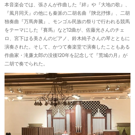
本音楽会では、張さんが作曲した『絆』や『大地の歌』、
『風月同天』の他にも秦派の二胡名曲『陝北抒懐』、二胡
独奏曲『万馬奔騰』、モンゴル民族の祭りで行われる競馬
をテーマにした『賽馬』など12曲が、佐藤光さんのチェ
ロ、宮下はる美さんのピアノ、鈴木純子さんの琴とともに
演奏された。そして、かつて奏楽堂で演奏したこともある
作曲家・滝廉太郎の没後120年を記念して『荒城の月』が
二胡で奏でられた。