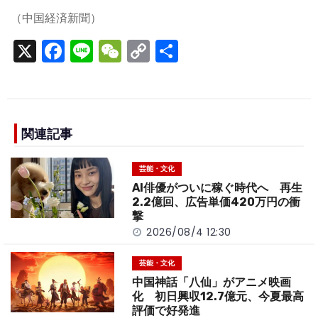
（中国経済新聞）
X
F
Li
W
C
S
a
n
e
o
h
c
e
C
p
ar
e
h
y
e
b
a
Li
関連記事
o
t
n
芸能・文化
o
k
AI俳優がついに稼ぐ時代へ 再生
k
2.2億回、広告単価420万円の衝
撃
2026/08/4 12:30
芸能・文化
中国神話「八仙」がアニメ映画
化 初日興収12.7億元、今夏最高
評価で好発進