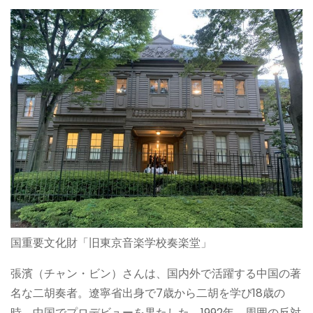
国重要文化財「旧東京音楽学校奏楽堂」
張濱（チャン・ビン）さんは、国内外で活躍する中国の著
名な二胡奏者。遼寧省出身で7歳から二胡を学び18歳の
時、中国でプロデビューを果たした。1992年、周囲の反対